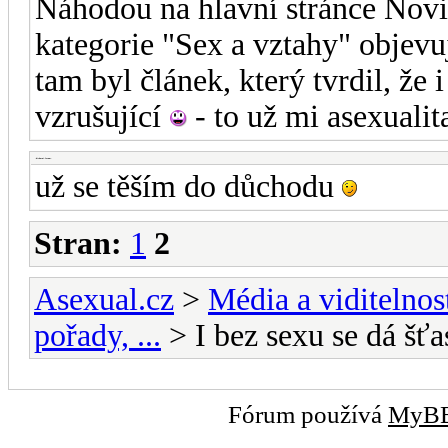
Náhodou na hlavní stránce Novi
kategorie "Sex a vztahy" objevu
tam byl článek, který tvrdil, ž
vzrušující
- to už mi asexualit
-diskusni-forum-
už se těším do důchodu
Stran:
1
2
Asexual.cz
>
Média a viditelnos
pořady, ...
> I bez sexu se dá šťa
Fórum používá
MyB