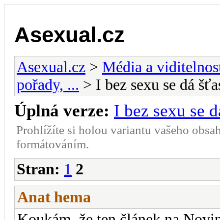
Asexual.cz
Asexual.cz
>
Média a viditelnos
pořady, ...
> I bez sexu se dá šťa
Úplná verze:
I bez sexu se d
Prohlížíte si holou variantu vašeho obsa
formátováním.
Stran:
1
2
Anat
hema
-diskusni-forum-
Koukám, že ten článek na Novin