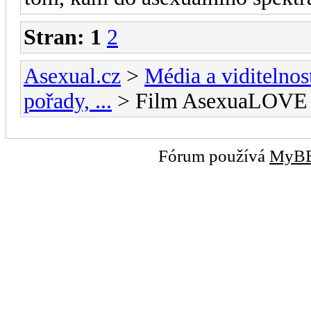
Stran:
1
2
Asexual.cz
>
Média a viditelnos
pořady, ...
> Film AsexuaLOVE
Fórum používá
MyB