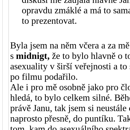
opravdu zmáklé a má to sama
to prezentovat.
Byla jsem na něm včera a za mě
s
midnigt,
že to bylo hlavně o 
asexuality v širší veřejnosti a t
po filmu podařilo.
Ale i pro mě osobně jako pro člo
hledá, to bylo celkem silné. Bě
právě Janu, tak jsem si neustále
naprosto přesně, do puntíku. Ta
tom, kam do asexuálního spektra