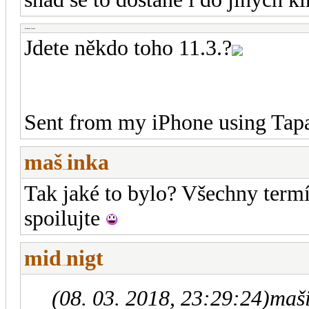
-diskusni-forum-
Jdete někdo toho 11.3.?
Sent from my iPhone using Tapa
maš
inka
-diskusni-forum-
Tak jaké to bylo? Všechny termí
spoilujte
mid
nigt
-diskusni-forum-
(08. 03. 2018, 23:29:24)
maš