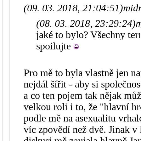
(09. 03. 2018, 21:04:51)
midn
(08. 03. 2018, 23:29:24)
m
jaké to bylo? Všechny ter
spoilujte
Pro mě to byla vlastně jen n
nejdál šířit - aby si společno
a co ten pojem tak nějak mů
velkou roli i to, že "hlavní h
podle mě na asexualitu vrhalo
víc zpovědí než dvě. Jinak v
diskusi mě zaujala hlavně Ja