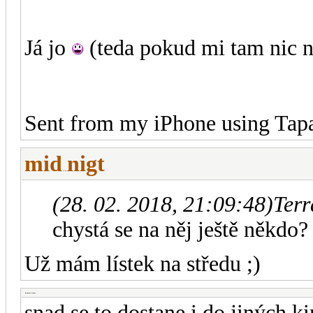
Já jo
(teda pokud mi tam nic 
Sent from my iPhone using Tapa
mid
nigt
-diskusni-forum-
(28. 02. 2018, 21:09:48)
Terr
chystá se na něj ještě někdo?
Už mám lístek na středu ;)
-diskusni-forum-
snad se to dostane i do jiných ki