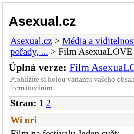
Asexual.cz
Asexual.cz
>
Média a viditelnos
pořady, ...
> Film AsexuaLOVE
Úplná verze:
Film Asexua
Prohlížíte si holou variantu vašeho obsa
formátováním.
Stran:
1
2
Wi
nri
-diskusni-forum-
Film na festivalu Jeden svět: