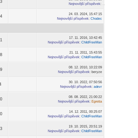
53
Nejnovější příspěvek
:
-diskusni-forum-
24. 03. 2024, 15:47:15
74
Nejnovější příspěvek
:
Cho
dec
-diskusni-forum-
17. 11. 2016, 10:42:45
81
Nejnovější příspěvek
:
ChildF
reeMan
-diskusni-forum-
21. 11. 2011, 15:43:55
98
Nejnovější příspěvek
:
ChildF
reeMan
-diskusni-forum-
08. 12. 2010, 10:22:09
79
Nejnovější příspěvek
: beryze
30. 10. 2022, 07:50:56
4
Nejnovější příspěvek
:
ad
evr
-diskusni-forum-
08. 08. 2022, 21:00:22
60
Nejnovější příspěvek
:
Egr
etta
-diskusni-forum-
14. 12. 2011, 00:25:07
60
Nejnovější příspěvek
:
ChildF
reeMan
-diskusni-forum-
19. 10. 2015, 20:51:19
03
Nejnovější příspěvek
:
ChildF
reeMan
-diskusni-forum-