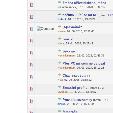
Změna uživatelského jména
0 hlas(ů) - 0 z
1
romantik-radek,
07. 10. 2020, 15:00:55
tlačítko "Líbí se mi to"
(Stran:
1
2
2 hlas(ů
1
Ral
feek
,
04. 07. 2010, 13:03:21
-diskusni-forum-
(A)sexuální?
0 hlas(ů) - 0 z
1
Nis
teia
,
07. 06. 2015, 22:22:46
-diskusni-forum-
Sraz ?
0 hlas(ů) - 0 z
1
Ni
kča
,
23. 04. 2018, 20:27:42
-diskusni-forum-
Seká se
0 hlas(ů) - 0 z
1
Nevim
Neznam
,
22. 01. 2023, 02:45:38
-diskusni-forum-
Přes PC mi sem nejde psát
0 hlas(ů) - 0 z
1
Nevim
Neznam
,
09. 03. 2024, 18:17:23
-diskusni-forum-
Chat
(Stran:
1
2
3
4
)
0 hlas(ů) - 0 z
1
Ne
la
,
07. 09. 2008, 19:38:22
-diskusni-forum-
Smazání profilu
(Stran:
1
2
3
)
0 hlas(ů) - 0 z
1
Myš
ička
,
10. 05. 2012, 13:20:57
-diskusni-forum-
Pravidla seznamky
(Stran:
1
2
)
0 hlas(ů) - 0 z
1
mo
uka
,
22. 08. 2017, 15:17:44
-diskusni-forum-
fotografie