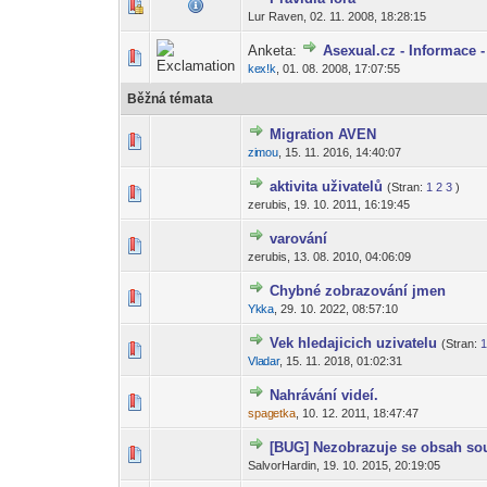
6 hlas(ů) -
1
Lur Raven,
02. 11. 2008, 18:28:15
Anketa:
Asexual.cz - Informace - 
4 hlas(ů) -
1
ke
x!k
,
01. 08. 2008, 17:07:55
-diskusni-forum-
Běžná témata
Migration AVEN
0 hlas(ů) - 0 z
1
zi
mou
,
15. 11. 2016, 14:40:07
-diskusni-forum-
aktivita uživatelů
(Stran:
1
2
3
)
1 hlas(ů) - 1 
1
zerubis,
19. 10. 2011, 16:19:45
varování
1 hlas(ů
1
zerubis,
13. 08. 2010, 04:06:09
Chybné zobrazování jmen
0 hlas(ů) - 0 z
1
Yk
ka
,
29. 10. 2022, 08:57:10
-diskusni-forum-
Vek hledajicich uzivatelu
(Stran:
1 hlas(ů) - 1 
1
Vla
dar
,
15. 11. 2018, 01:02:31
-diskusni-forum-
Nahrávání videí.
0 hlas(ů) - 0 z
1
spag
etka
,
10. 12. 2011, 18:47:47
-diskusni-forum-
[BUG] Nezobrazuje se obsah so
0 hlas(ů) - 0 z
1
SalvorHardin,
19. 10. 2015, 20:19:05