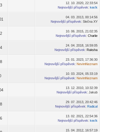
12. 10. 2020, 22:33:54
93
Nejnovější příspěvek
:
ke
x!k
-diskusni-forum-
04. 03. 2013, 00:14:56
01
Nejnovější příspěvek
: Slečna XY
10. 06. 2015, 21:02:35
62
Nejnovější příspěvek
:
Cha
rlie
-diskusni-forum-
24. 04. 2018, 16:59:05
54
Nejnovější příspěvek
:
Rak
sha
-diskusni-forum-
23. 01. 2023, 17:36:30
98
Nejnovější příspěvek
:
Nevim
Neznam
-diskusni-forum-
10. 03. 2024, 05:33:19
0
Nejnovější příspěvek
:
Nevim
Neznam
-diskusni-forum-
13. 12. 2010, 10:32:39
04
Nejnovější příspěvek
: Jakub
29. 07. 2013, 20:42:46
48
Nejnovější příspěvek
:
Rad
ical
-diskusni-forum-
13. 02. 2021, 22:54:36
16
Nejnovější příspěvek
:
ke
x!k
-diskusni-forum-
15. 04. 2012, 16:57:19