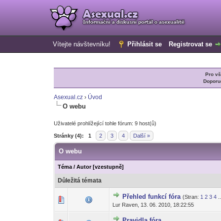
Vítejte návštevníku!
Přihlásit se
Registrovat se
Pro v
Doporu
Asexual.cz
›
Úvod
O webu
Uživatelé prohlížející tohle fórum: 9 host(ů)
Stránky (4):
1
2
3
4
Další »
O webu
Téma
/
Autor
[
vzestupně
]
Důležitá témata
Přehled funkcí fóra
(Stran:
1
2
3
4
.
3 hlas(ů) -
1
Lur Raven,
13. 06. 2010, 18:22:55
Pravidla fóra