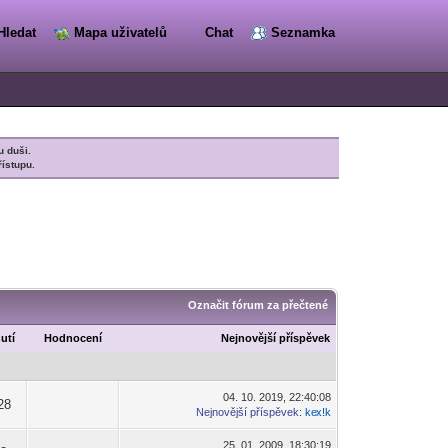
Hledat
Mapa uživatelů
Chat
Seznamka
u duši.
řístupu.
Označit fórum za přečtené
utí
Hodnocení
Nejnovější příspěvek
04. 10. 2019, 22:40:08
28
Nejnovější příspěvek
:
ke
x!k
-diskusni-forum-
25. 01. 2009, 18:30:19