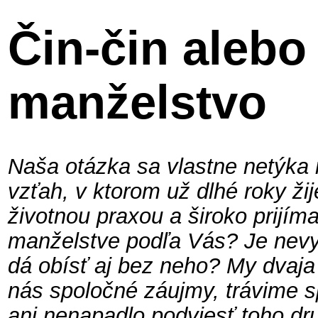
Čin-čin alebo
manželstvo
Naša otázka sa vlastne netýka
vzťah, v ktorom už dlhé roky ži
životnou praxou a široko prijím
manželstve podľa Vás? Je nevy
dá obísť aj bez neho? My dvaja
nás spoločné záujmy, trávime 
ani nenapadlo podviesť toho dru