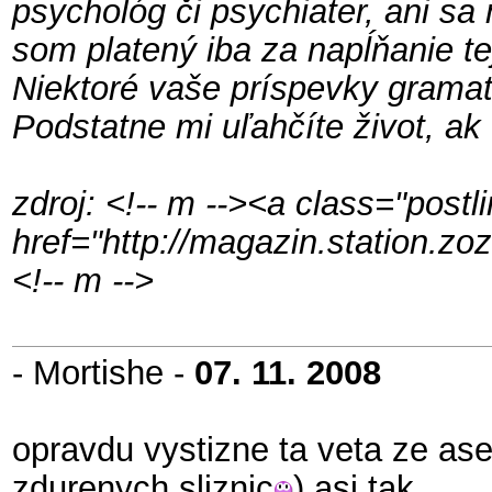
psychológ či psychiater, ani sa
som platený iba za napĺňanie te
Niektoré vaše príspevky gramati
Podstatne mi uľahčíte život, ak 
zdroj: <!-- m --><a class="postli
href="http://magazin.station.z
<!-- m -->
- Mortishe -
07. 11. 2008
opravdu vystizne ta veta ze as
zdurenych sliznic
) asi tak ...