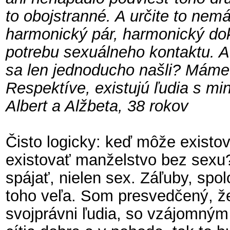
to obojstranné. A určite to nem
harmonický pár, harmonický dok
potrebu sexuálneho kontaktu. A
sa len jednoducho našli? Máme
Respektíve, existujú ľudia s m
Albert a Alžbeta, 38 rokov
Čisto logicky: keď môže existo
existovať manželstvo bez sexu?
spájať, nielen sex. Záľuby, spo
toho veľa. Som presvedčený, že 
svojprávni ľudia, so vzájomným