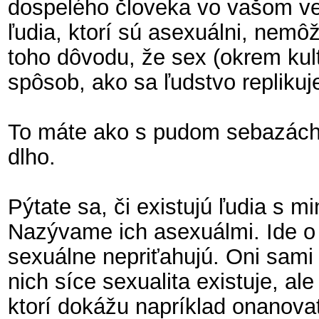
dospelého človeka vo vašom ve
ľudia, ktorí sú asexuálni, nemô
toho dôvodu, že sex (okrem kultú
spôsob, ako sa ľudstvo replikuj
To máte ako s pudom sebazácho
dlho.
Pýtate sa, či existujú ľudia s m
Nazývame ich asexuálmi. Ide o
sexuálne nepriťahujú. Oni sami 
nich síce sexualita existuje, al
ktorí dokážu napríklad onanova