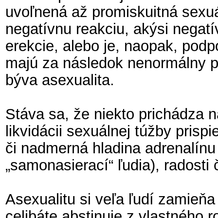
uvoľnená až promiskuitná sexu
negatívnu reakciu, akýsi negatí
erekcie, alebo je, naopak, pod
majú za následok nenormálny p
býva asexualita.
Stáva sa, že niekto prichádza 
likvidácii sexuálnej túžby prisp
či nadmerná hladina adrenalínu 
„samonasierací“ ľudia), radosti 
Asexualitu si veľa ľudí zamieňa
celibáte abstinuje z vlastného