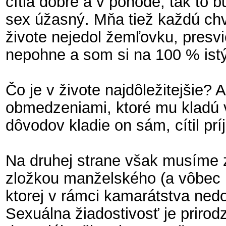
cítia dobre a v pohode, tak to 
sex úžasný. Mňa tiež každú ch
živote nejedol žemľovku, presv
nepohne a som si na 100 % ist
Čo je v živote najdôležitejšie?
obmedzeniami, ktoré mu kladú v
dôvodov kladie on sám, cítil pr
Na druhej strane však musíme z
zložkou manželského (a vôbec p
ktorej v rámci kamarátstva ned
Sexuálna žiadostivosť je priro