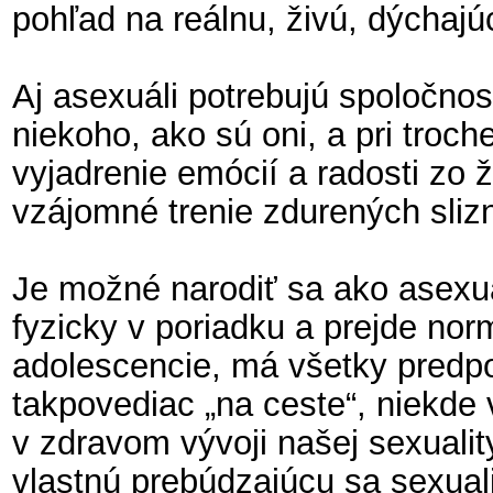
pohľad na reálnu, živú, dýchaj
Aj asexuáli potrebujú spoločnos
niekoho, ako sú oni, a pri troch
vyjadrenie emócií a radosti zo 
vzájomné trenie zdurených slizn
Je možné narodiť sa ako asexuá
fyzicky v poriadku a prejde no
adolescencie, má všetky predpo
takpovediac „na ceste“, niekde
v zdravom vývoji našej sexualit
vlastnú prebúdzajúcu sa sexual