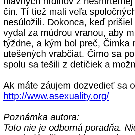
hlavných hrdinov z nesmrteľnej
čin. Tí tiež mali veľa spoločnýc
nesúložili. Dokonca, keď prišie
vydal za múdrou vranou, aby mu
týždne, a kým bol preč, Čimka 
utešených vrabčiat. Čimo sa po
spolu sa tešili z detičiek a mož
Ak máte záujem dozvedieť sa o a
http://www.asexuality.org/
Poznámka autora:
Toto nie je odborná poradňa. Ni