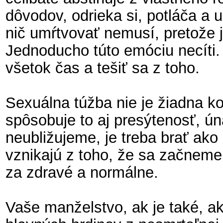
dôvodov, odrieka si, potláča a 
nič umŕtvovať nemusí, pretože 
Jednoducho túto emóciu necíti.
všetok čas a tešiť sa z toho.
Sexuálna túžba nie je žiadna k
spôsobuje to aj presýtenosť, ú
neubližujeme, je treba brať ak
vznikajú z toho, že sa začneme
za zdravé a normálne.
Vaše manželstvo, ak je také, a