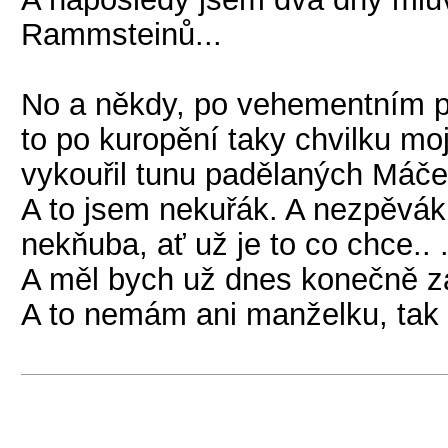
Rammsteinů...
No a někdy, po vehementním p
to po kuropění taky chvilku mo
vykouřil tunu padělaných Máče
A to jsem nekuřák. A nezpěvák.
nekňuba, ať už je to co chce.. 
A měl bych už dnes konečně za
A to nemám ani manželku, tak