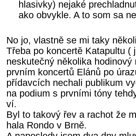
hlasivky) nejaké prechladnu
ako obvykle. A to som sa ne
No jo, vlastně se mi taky několi
Třeba po koncertě Katapultu ( j
neskutečný několika hodinový 
prvním koncertů Elánů po úraz
přídavcích nechali publikum vyd
na podium s prvními tóny tehd
ví.
Byl to takový řev a rachot že 
hala Rondo v Brně.
A naposledy jsem dva dny mluv