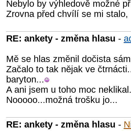
Nebylo by výhledově možné při
Zrovna před chvílí se mi stalo,
RE: ankety - změna hlasu
-
a
Mě se hlas změnil dočista sám
Začalo to tak nějak ve čtrnáct
baryton...
A ani jsem u toho moc neklikal
Nooooo...možná trošku jo...
RE: ankety - změna hlasu
-
N