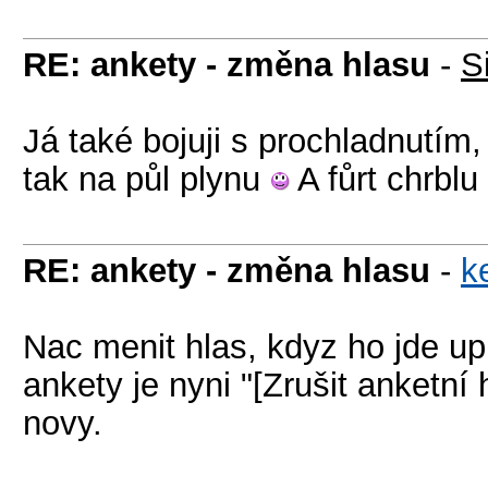
RE: ankety - změna hlasu
-
S
Já také bojuji s prochladnutím
tak na půl plynu
A fůrt chrblu
RE: ankety - změna hlasu
-
k
Nac menit hlas, kdyz ho jde up
ankety je nyni "[Zrušit anketní 
novy.