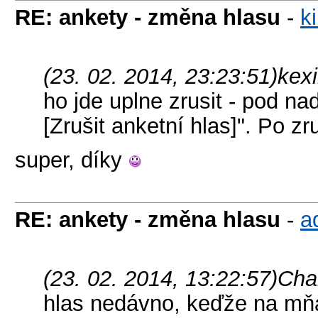
RE: ankety - změna hlasu
-
k
(23. 02. 2014, 23:23:51)
kex
ho jde uplne zrusit - pod na
[Zrušit anketní hlas]". Po zr
super, díky
RE: ankety - změna hlasu
-
a
(23. 02. 2014, 13:22:57)
Cha
hlas nedávno, keďže na mňa 