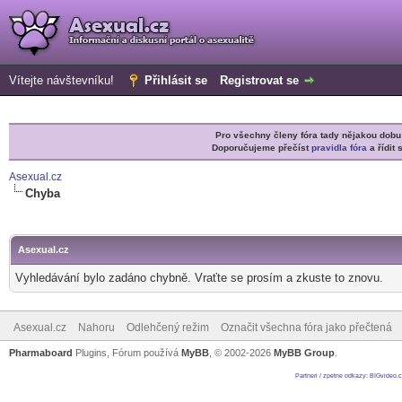
Vítejte návštevníku!
Přihlásit se
Registrovat se
Pro všechny členy fóra tady nějakou do
Doporučujeme přečíst
pravidla fóra
a řídit 
Asexual.cz
Chyba
Asexual.cz
Vyhledávání bylo zadáno chybně. Vraťte se prosím a zkuste to znovu.
Asexual.cz
Nahoru
Odlehčený režim
Označit všechna fóra jako přečtená
Pharmaboard
Plugins, Fórum používá
MyBB
, © 2002-2026
MyBB Group
.
Partneri / zpetne odkazy
:
BIGvideo.c