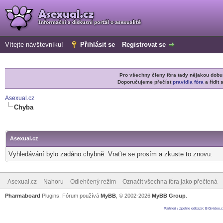
Vítejte návštevníku!
Přihlásit se
Registrovat se
Pro všechny členy fóra tady nějakou do
Doporučujeme přečíst
pravidla fóra
a řídit 
Asexual.cz
Chyba
Asexual.cz
Vyhledávání bylo zadáno chybně. Vraťte se prosím a zkuste to znovu.
Asexual.cz
Nahoru
Odlehčený režim
Označit všechna fóra jako přečtená
Pharmaboard
Plugins, Fórum používá
MyBB
, © 2002-2026
MyBB Group
.
Partneri / zpetne odkazy
:
BIGvideo.c