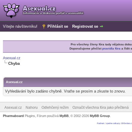
Vítejte návštevníku!
Přihlásit se
Registrovat se
Pro všechny členy fóra tady nějakou do
Doporučujeme přečíst
pravidla fóra
a řídit 
Asexual.cz
Chyba
Asexual.cz
Vyhledávání bylo zadáno chybně. Vraťte se prosím a zkuste to znovu.
Asexual.cz
Nahoru
Odlehčený režim
Označit všechna fóra jako přečtená
Pharmaboard
Plugins, Fórum používá
MyBB
, © 2002-2026
MyBB Group
.
Partneri / zpetne odkazy
:
BIGvideo.c