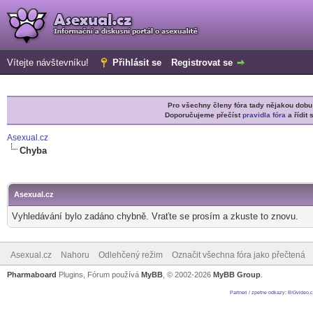
Vítejte návštevníku!
Přihlásit se
Registrovat se
Pro všechny členy fóra tady nějakou do
Doporučujeme přečíst
pravidla fóra
a řídit 
Asexual.cz
Chyba
Asexual.cz
Vyhledávání bylo zadáno chybně. Vraťte se prosím a zkuste to znovu.
Asexual.cz
Nahoru
Odlehčený režim
Označit všechna fóra jako přečtená
Pharmaboard
Plugins, Fórum používá
MyBB
, © 2002-2026
MyBB Group
.
Partneri / zpetne odkazy
:
BIGvideo.c