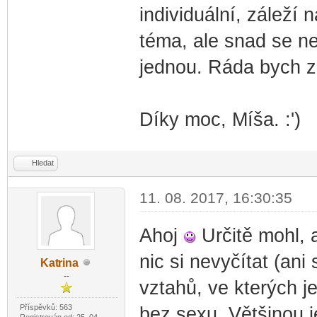
individuální, záleží n
téma, ale snad se ne
jednou. Ráda bych z
Díky moc, Míša. :')
Hledat
11. 08. 2017, 16:30:35
Ahoj
Určitě mohl, 
nic si nevyčítat (an
Kat
rina
-diskusni-forum-
--
vztahů, ve kterých 
Příspěvků: 563
bez sexu. Většinou j
Registrován od: 25. 04.