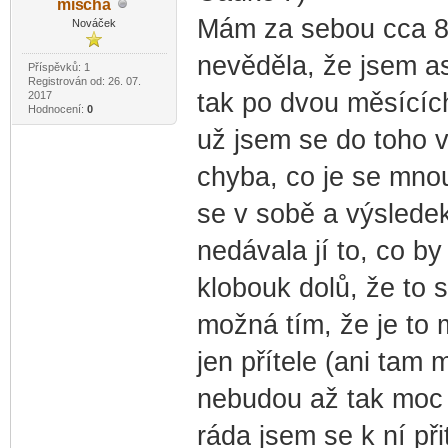
mis
cha
-diskusni-forum-
Mám za sebou cca 8 
Nováček
nevěděla, že jsem ase
Příspěvků: 1
Registrován od: 26. 07.
tak po dvou měsících
2017
Hodnocení:
0
už jsem se do toho v
chyba, co je se mno
se v sobě a výsledek
nedávala jí to, co by
klobouk dolů, že to 
možná tím, že je to 
jen přítele (ani tam 
nebudou až tak moc p
ráda jsem se k ní přit