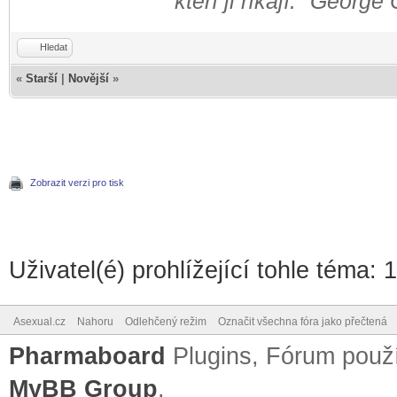
kteří ji říkají." George
Hledat
«
Starší
|
Novější
»
Zobrazit verzi pro tisk
Uživatel(é) prohlížející tohle téma: 
Asexual.cz
Nahoru
Odlehčený režim
Označit všechna fóra jako přečtená
Pharmaboard
Plugins, Fórum pou
MyBB Group
.