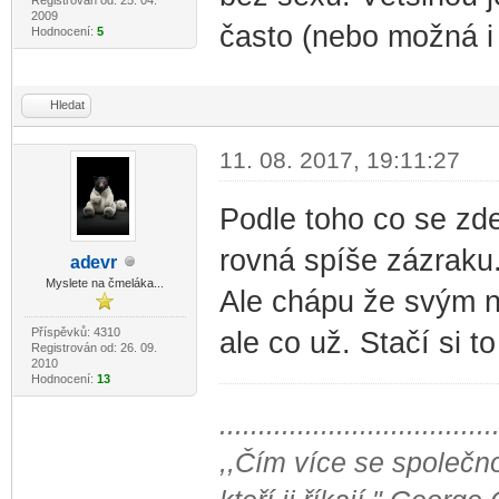
2009
často (nebo možná i 
Hodnocení:
5
Hledat
11. 08. 2017, 19:11:27
Podle toho co se zde
rovná spíše zázraku
ad
evr
-diskusni-forum-
Myslete na čmeláka...
Ale chápu že svým 
Příspěvků: 4310
ale co už. Stačí si to
Registrován od: 26. 09.
2010
Hodnocení:
13
...................................
,,Čím více se společno