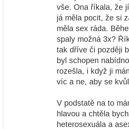
vše. Ona říkala, že 
já měla pocit, že si
měla sex ráda. Běhe
spaly možná 3x? Říka
tak dříve či později 
byl schopen nabídnout
rozešla, i když ji m
víc a ne, aby se kvů
V podstatě na to mám
hlavou a chtěla bych
heterosexuála a asex