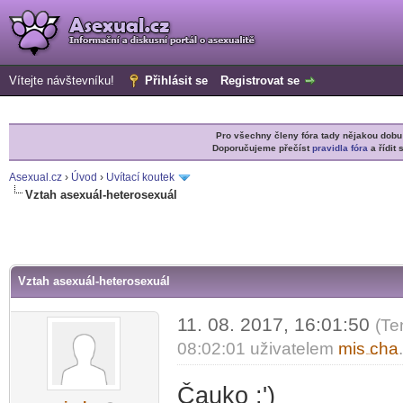
Vítejte návštevníku!
Přihlásit se
Registrovat se
Pro všechny členy fóra tady nějakou do
Doporučujeme přečíst
pravidla fóra
a řídit 
Asexual.cz
›
Úvod
›
Uvítací koutek
Vztah asexuál-heterosexuál
r
Vztah asexuál-heterosexuál
11. 08. 2017, 16:01:50
(Te
08:02:01 uživatelem
mis
cha
-diskusni-forum-
Čauko :')