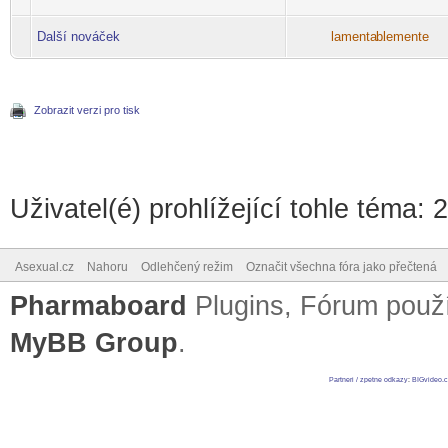
Další nováček
lamenta
blemente
-diskusni-forum-
Zobrazit verzi pro tisk
Uživatel(é) prohlížející tohle téma: 
Asexual.cz
Nahoru
Odlehčený režim
Označit všechna fóra jako přečtená
Pharmaboard
Plugins, Fórum pou
MyBB Group
.
Partneri / zpetne odkazy
:
BIGvideo.c