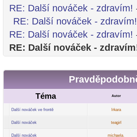
RE: Další nováček - zdravím!
RE: Další nováček - zdravím!
RE: Další nováček - zdravím!
RE: Další nováček - zdravím
Pravděpodobně
Téma
Autor
Další nováček ve frontě
Irk
ara
-diskusni-forum-
Další nováček
tea
girl
-diskusni-forum-
Další nováček
mich
aela.
-diskusni-forum-