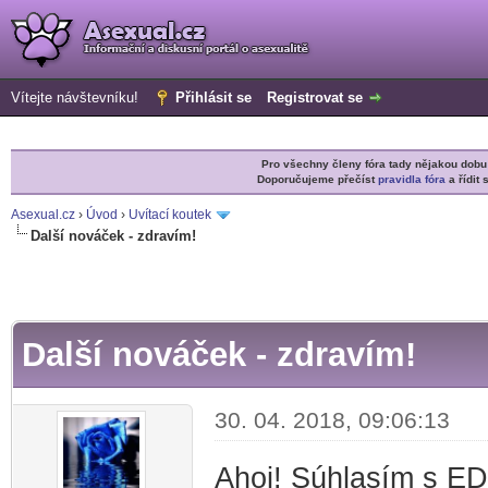
Vítejte návštevníku!
Přihlásit se
Registrovat se
Pro všechny členy fóra tady nějakou do
Doporučujeme přečíst
pravidla fóra
a řídit 
Asexual.cz
›
Úvod
›
Uvítací koutek
Další nováček - zdravím!
r
Další nováček - zdravím!
30. 04. 2018, 09:06:13
Ahoj! Súhlasím s ED