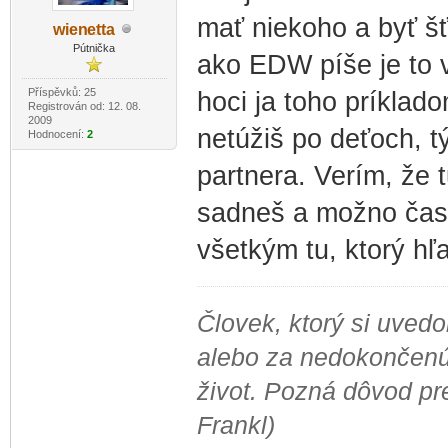
mať niekoho a byť šť
wien
etta
-diskusni-forum-
Pútnička
ako EDW píše je to 
Příspěvků: 25
hoci ja toho príkla
Registrován od: 12. 08.
2009
netúžiš po deťoch, 
Hodnocení:
2
partnera. Verím, že 
sadneš a možno časom
všetkým tu, ktorý hľ
Človek, ktorý si uved
alebo za nedokončenú
život. Pozná dôvod pre
Frankl)