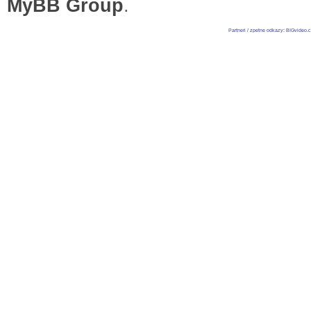
MyBB Group
.
Partneri / zpetne odkazy
:
BIGvideo.c