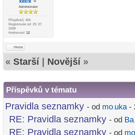
ke
x!k
-diskusni-forum-
Administrator
Příspěvků: 455
Registrován od: 29. 07.
2008
Hodnocení:
12
Hledat
«
Starší
|
Novější
»
Příspěvků v tématu
Pravidla seznamky
- od
mo
uka
- 
-diskusni-forum-
RE: Pravidla seznamky
- od
Ba
-dis
RE: Pravidla seznamky
- od
m