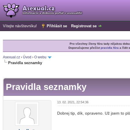
Vítejte návštevníku!
Přihlásit se
Registrovat se
Pro všechny členy fóra tady nějakou do
Doporučujeme přečíst
pravidla fóra
a řídit 
Asexual.cz
›
Úvod
›
O webu
Pravidla seznamky
r
Pravidla seznamky
13. 02. 2021, 22:54:36
Dobrej tip, dík, opraveno. Už jsem to pl