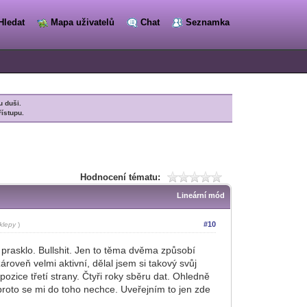
Hledat
Mapa uživatelů
Chat
Seznamka
u duši.
řístupu.
Hodnocení tématu:
Lineární mód
#10
klepy
)
ně prasklo. Bullshit. Jen to těma dvěma způsobí
roveň velmi aktivní, dělal jsem si takový svůj
zice třetí strany. Čtyři roky sběru dat. Ohledně
proto se mi do toho nechce. Uveřejním to jen zde