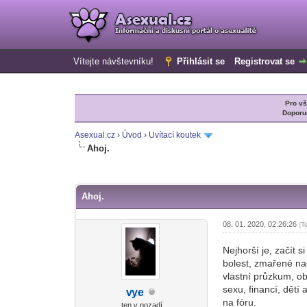
Vítejte návštevníku!
Přihlásit se
Registrovat se
Pro v
Doporu
Asexual.cz
›
Úvod
›
Uvítací koutek
Ahoj.
0 Hlas(ů) - 0 Průměr
1
2
3
4
5
Ahoj.
08. 01. 2020, 02:26:26
(T
Nejhorší je, začít s
bolest, zmařené nad
vlastní průzkum, o
sexu, financí, dětí
v
ye
-diskusni-forum-
na fóru.
ten v pozadí