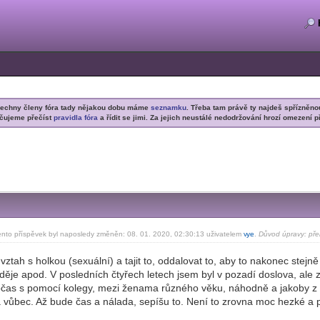
šechny členy fóra tady nějakou dobu máme
seznamku
. Třeba tam právě ty najdeš spřízněno
čujeme přečíst
pravidla fóra
a řídit se jimi. Za jejich neustálé nedodržování hrozí omezení p
ento příspěvek byl naposledy změněn: 08. 01. 2020, 02:30:13 uživatelem
v
ye
.
Důvod úpravy: pře
-diskusni-forum-
i vztah s holkou (sexuální) a tajit to, oddalovat to, aby to nakonec stej
ěje apod. V posledních čtyřech letech jsem byl v pozadí doslova, ale zá
bčas s pomocí kolegy, mezi ženama různého věku, náhodně a jakoby z po
 a vůbec. Až bude čas a nálada, sepíšu to. Není to zrovna moc hezké a 