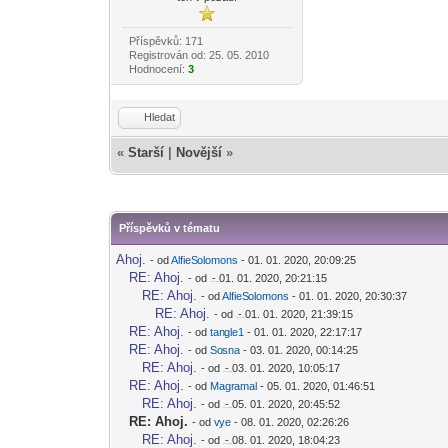
Příspěvků: 171
Registrován od: 25. 05. 2010
Hodnocení:
3
Hledat
«
Starší
|
Novější
»
Příspěvků v tématu
Ahoj.
- od
AlfieS
olomons
- 01. 01. 2020, 20:09:25
-diskusni-forum-
RE: Ahoj.
- od
- 01. 01. 2020, 20:21:15
-diskusni-forum-
RE: Ahoj.
- od
AlfieS
olomons
- 01. 01. 2020, 20:30:37
-diskusni-forum-
RE: Ahoj.
- od
- 01. 01. 2020, 21:39:15
-diskusni-forum-
RE: Ahoj.
- od
tan
gle1
- 01. 01. 2020, 22:17:17
-diskusni-forum-
RE: Ahoj.
- od
So
sna
- 03. 01. 2020, 00:14:25
-diskusni-forum-
RE: Ahoj.
- od
- 03. 01. 2020, 10:05:17
-diskusni-forum-
RE: Ahoj.
- od
Magr
amal
- 05. 01. 2020, 01:46:51
-diskusni-forum-
RE: Ahoj.
- od
- 05. 01. 2020, 20:45:52
-diskusni-forum-
RE: Ahoj.
- od
v
ye
- 08. 01. 2020, 02:26:26
-diskusni-forum-
RE: Ahoj.
- od
- 08. 01. 2020, 18:04:23
-diskusni-forum-