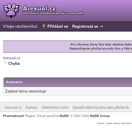
Vítejte návštevníku!
Přihlásit se
Registrovat se
Pro všechny členy fóra tady nějakou do
Doporučujeme přečíst
pravidla fóra
a řídit 
Asexual.cz
Chyba
Asexual.cz
Zadané téma neexistuje.
Asexual.cz
Nahoru
Odlehčený režim
Označit všechna fóra jako přečtená
Pharmaboard
Plugins, Fórum používá
MyBB
, © 2002-2026
MyBB Group
.
Partneri / zpetne odkazy
:
BIGvideo.c