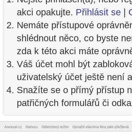
akci opakujte.
Přihlásit se
|
Nemáte přístupové oprávnění
shlédnout něco, co byste nem
zda k této akci máte oprávn
Váš účet mohl být zablokov
uživatelský účet ještě není a
Snažíte se o přímý přístup n
patřičných formulářů či odka
Asexual.cz
Nahoru
Odlehčený režim
Označit všechna fóra jako přečtená