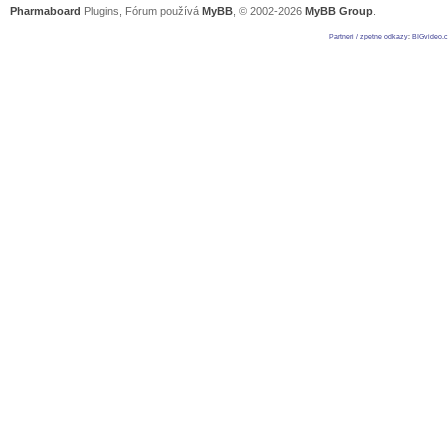
Pharmaboard
Plugins, Fórum používá
MyBB
, © 2002-2026
MyBB Group
.
Partneri / zpetne odkazy
:
BIGvideo.c