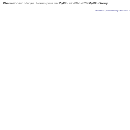
Pharmaboard
Plugins, Fórum používá
MyBB
, © 2002-2026
MyBB Group
.
Partneri / zpetne odkazy
:
BIGvideo.c