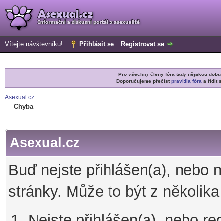
Vítejte návštevníku!
Přihlásit se
Registrovat se
Pro všechny členy fóra tady nějakou do
Doporučujeme přečíst
pravidla fóra
a řídit 
Asexual.cz
Chyba
Asexual.cz
Buď nejste přihlášen(a), nebo 
stránky. Může to být z několik
Nejste přihlášen(a), nebo re