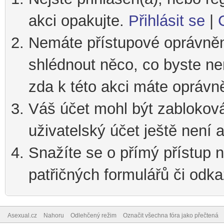
akci opakujte.
Přihlásit se
|
Nemáte přístupové oprávnění
shlédnout něco, co byste nem
zda k této akci máte oprávn
Váš účet mohl být zablokov
uživatelský účet ještě není a
Snažíte se o přímý přístup n
patřičných formulářů či odka
Asexual.cz
Nahoru
Odlehčený režim
Označit všechna fóra jako přečtená