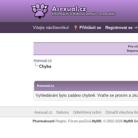
Vítejte návštevníku!
Přihlásit se
Registrovat se
Pro v
Doporu
Asexual.cz
Chyba
Asexual.cz
Vyhledávání bylo zadáno chybně. Vraťte se prosím a zku
Asexual.cz
Nahoru
Odlehčený režim
Označit všechna fó
Pharmaboard
Plugins, Fórum používá
MyBB
, © 2002-2026
MyBB G