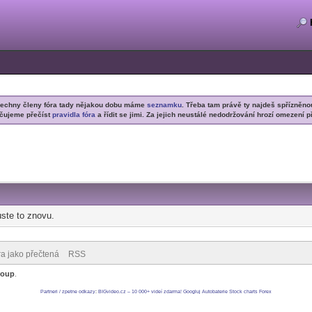
šechny členy fóra tady nějakou dobu máme
seznamku
. Třeba tam právě ty najdeš spřízněno
čujeme přečíst
pravidla fóra
a řídit se jimi. Za jejich neustálé nedodržování hrozí omezení p
ste to znovu.
ra jako přečtená
RSS
roup
.
Partneri / zpetne odkazy
:
BIGvideo.cz – 10 000+ videí zdarma!
Googluj
Autobaterie
Stock charts
Forex