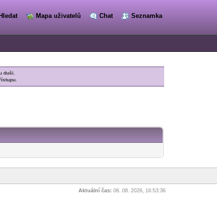
Hledat
Mapa uživatelů
Chat
Seznamka
u duši.
řístupu.
Aktuální čas:
06. 08. 2026, 16:53:36