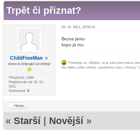
Trpět či přiznat?
04. 10. 2011, 20:56:01
Bezva jámu
kopu já mu.
ChildF
reeMan
-diskusni-forum-
"Podívejte se, Alžběto, co já mám před sebou úkol
skoro in žinýrující se inžinýr
litry mléka, půlku chleba, vyzvednout sako z čistírny." (
Příspěvků: 2485
Registrován od: 24. 01.
2011
Hodnocení:
4
Hledat
«
Starší
|
Novější
»