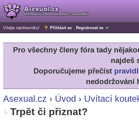
Vítejte návštevníku!
Přihlásit se
Registrovat se
Pro všechny členy fóra tady něja
najdeš 
Doporučujeme přečíst
pravidl
nedodržování h
Asexual.cz
›
Úvod
›
Uvítací koute
Trpět či přiznat?
r