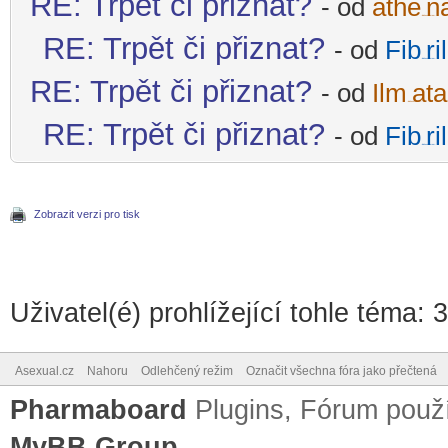
RE: Trpět či přiznat?
- od
athe
n
-diskusni-forum-
RE: Trpět či přiznat?
- od
Fib
ril
-diskusni-forum-
RE: Trpět či přiznat?
- od
Ilm
ata
-diskusni-forum-
RE: Trpět či přiznat?
- od
Fib
ril
-diskusni-forum-
Zobrazit verzi pro tisk
Uživatel(é) prohlížející tohle téma: 
Asexual.cz
Nahoru
Odlehčený režim
Označit všechna fóra jako přečtená
Pharmaboard
Plugins, Fórum pou
MyBB Group
.