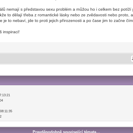
álů nemají s představou sexu problém a můžou ho i celkem bez potíží p
akže to dělají třeba z romantické lásky nebo ze zvědavosti nebo proto, a
je to nebaví, jde to proti jejich přirozenosti a po čase jim to začne čím 
š inspiraci!
07:13:21
:04
 08:11:35
12
Pravděpodobně související témata…