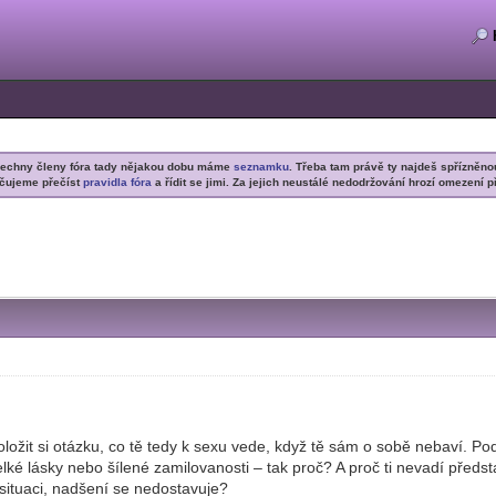
šechny členy fóra tady nějakou dobu máme
seznamku
. Třeba tam právě ty najdeš spřízněno
čujeme přečíst
pravidla fóra
a řídit se jimi. Za jejich neustálé nedodržování hrozí omezení p
ožit si otázku, co tě tedy k sexu vede, když tě sám o sobě nebaví. Pod
elké lásky nebo šílené zamilovanosti – tak proč? A proč ti nevadí předst
 situaci, nadšení se nedostavuje?