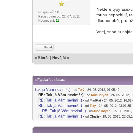
Některé typy asexu
Příspěvků: 1115
touhu nepociťují, t
Registrován od: 22. 07. 2011
dlouhodobě, protože 
Hodnocení:
11
Vítej, snad tu najde
Hledat
«
Starší
|
Novější
»
Příspěvků v tématu
Tak já Vám nevim! :)
- od
Te
rý
- 24. 05. 2012, 01:05:42
-diskusni-forum-
RE: Tak já Vám nevim! :)
- od
Aline
Daryen
- 24. 05. 2012, 
-diskusni-forum-
RE: Tak já Vám nevim! :)
- od MadRat - 24. 05. 2012, 16:01
RE: Tak já Vám nevim! :)
- od
Te
rý
- 24. 05. 2012, 23:01:35
-diskusni-forum-
RE: Tak já Vám nevim! :)
- od
Aline
Daryen
- 25. 05. 2012,
-diskusni-forum-
RE: Tak já Vám nevim! :)
- od
Cha
rlie
- 19. 03. 2013, 22:05:
-diskusni-forum-