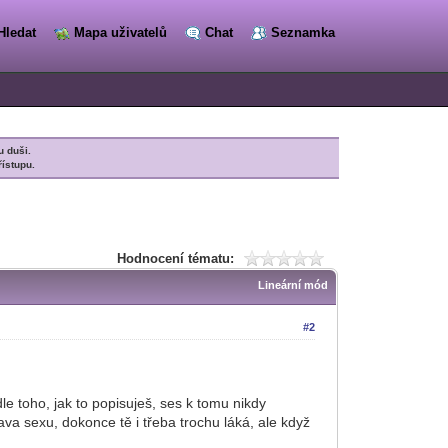
Hledat
Mapa uživatelů
Chat
Seznamka
u duši.
řístupu.
Hodnocení tématu:
Lineární mód
#2
le toho, jak to popisuješ, ses k tomu nikdy
ava sexu, dokonce tě i třeba trochu láká, ale když