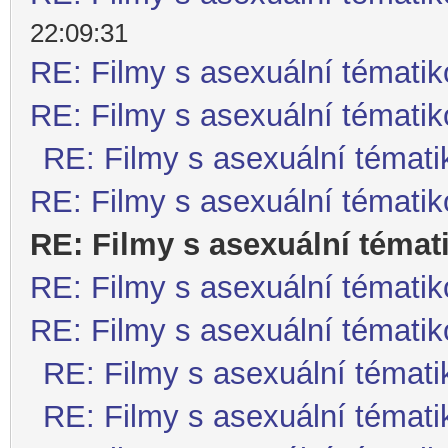
22:09:31
RE: Filmy s asexuální témati
RE: Filmy s asexuální témati
RE: Filmy s asexuální témati
RE: Filmy s asexuální témati
RE: Filmy s asexuální témat
RE: Filmy s asexuální témati
RE: Filmy s asexuální témati
RE: Filmy s asexuální témati
RE: Filmy s asexuální témati