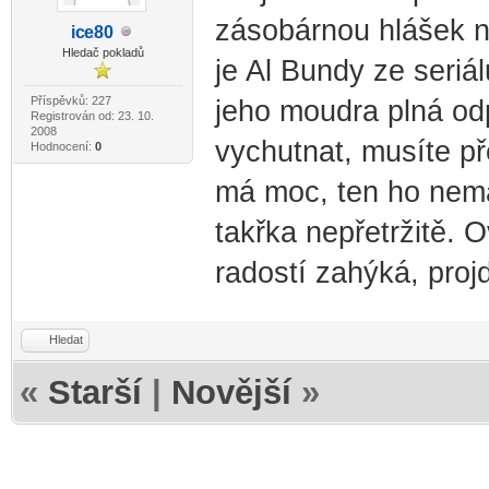
zásobárnou hlášek n
ic
e80
-diskusni-forum-
Hledač pokladů
je Al Bundy ze seriá
Příspěvků: 227
jeho moudra plná od
Registrován od: 23. 10.
2008
vychutnat, musíte pře
Hodnocení:
0
má moc, ten ho nemá
takřka nepřetržitě. 
radostí zahýká, pro
Hledat
«
Starší
|
Novější
»