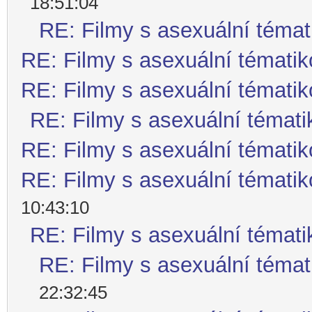
18:51:04
RE: Filmy s asexuální témat
RE: Filmy s asexuální témati
RE: Filmy s asexuální témati
RE: Filmy s asexuální témati
RE: Filmy s asexuální témati
RE: Filmy s asexuální témati
10:43:10
RE: Filmy s asexuální témati
RE: Filmy s asexuální témat
22:32:45