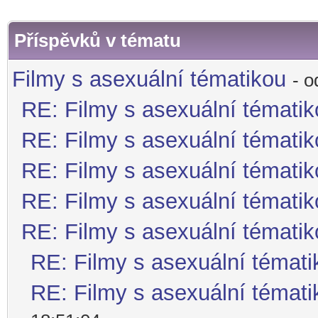
Příspěvků v tématu
Filmy s asexuální tématikou
- 
RE: Filmy s asexuální témati
RE: Filmy s asexuální témati
RE: Filmy s asexuální témati
RE: Filmy s asexuální témati
RE: Filmy s asexuální témati
RE: Filmy s asexuální témati
RE: Filmy s asexuální témati