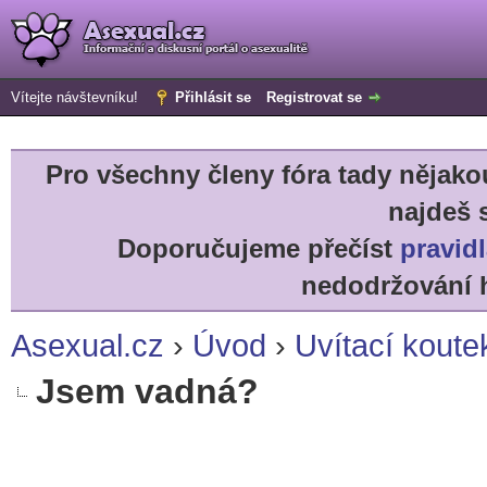
Vítejte návštevníku!
Přihlásit se
Registrovat se
Pro všechny členy fóra tady něja
najdeš 
Doporučujeme přečíst
pravidl
nedodržování h
Asexual.cz
›
Úvod
›
Uvítací koute
Jsem vadná?
r