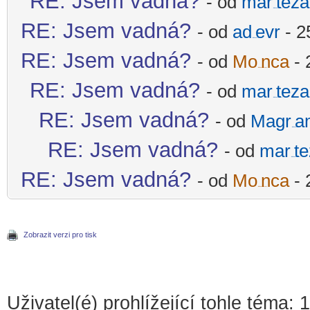
RE: Jsem vadná?
- od
mar
teza
-diskusni-forum-
RE: Jsem vadná?
- od
ad
evr
- 2
-diskusni-forum-
RE: Jsem vadná?
- od
Mo
nca
- 
-diskusni-forum-
RE: Jsem vadná?
- od
mar
teza
-diskusni-forum-
RE: Jsem vadná?
- od
Magr
a
-diskusni-forum-
RE: Jsem vadná?
- od
mar
t
-diskusni-forum-
RE: Jsem vadná?
- od
Mo
nca
- 
-diskusni-forum-
Zobrazit verzi pro tisk
Uživatel(é) prohlížející tohle téma: 