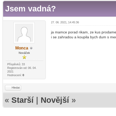
Jsem vadná?
27. 06. 2021, 14:45:36
ja mamce porad rikam, ze kus prodam
i se zahradou a koupila bych dum s m
Mo
nca
-diskusni-forum-
Nováček
Příspěvků: 33
Registrován od: 06. 04.
2021
Hodnocení:
0
Hledat
«
Starší
|
Novější
»