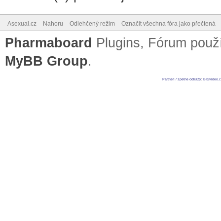
Asexual.cz
Nahoru
Odlehčený režim
Označit všechna fóra jako přečtená
Pharmaboard
Plugins, Fórum pou
MyBB Group
.
Partneri / zpetne odkazy
:
BIGvideo.c