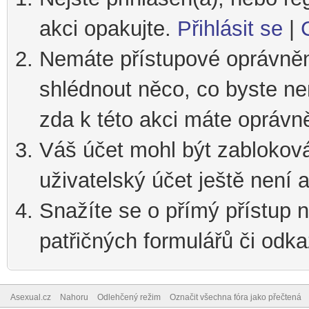
akci opakujte.
Přihlásit se
|
Nemáte přístupové oprávnění
shlédnout něco, co byste nem
zda k této akci máte oprávn
Váš účet mohl být zablokov
uživatelský účet ještě není a
Snažíte se o přímý přístup n
patřičných formulářů či odka
Asexual.cz
Nahoru
Odlehčený režim
Označit všechna fóra jako přečtená