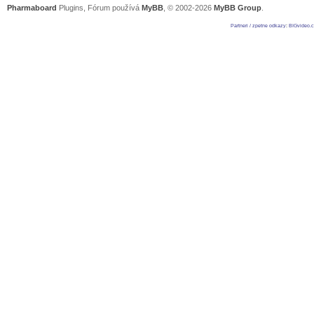
Pharmaboard
Plugins, Fórum používá
MyBB
, © 2002-2026
MyBB Group
.
Partneri / zpetne odkazy
:
BIGvideo.c