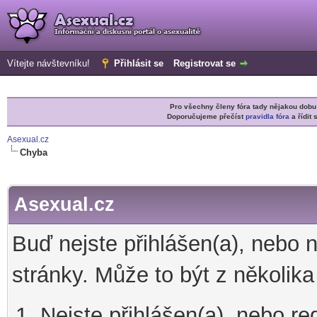
Vítejte návštevníku!
Přihlásit se
Registrovat se
Pro všechny členy fóra tady nějakou do
Doporučujeme přečíst
pravidla fóra
a řídit 
Asexual.cz
Chyba
Asexual.cz
Buď nejste přihlášen(a), nebo 
stránky. Může to být z několik
Nejste přihlášen(a), nebo re