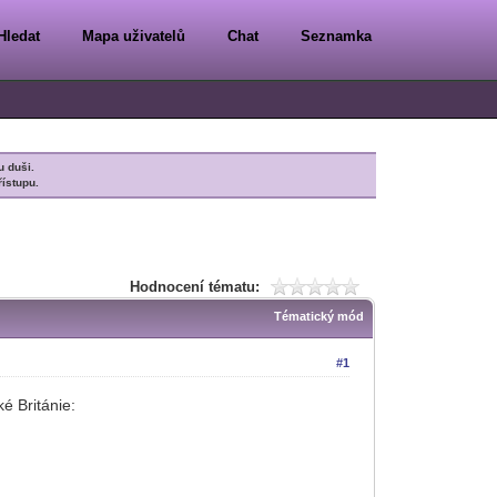
Hledat
Mapa uživatelů
Chat
Seznamka
u duši.
řístupu.
Hodnocení tématu:
Tématický mód
#1
é Británie: