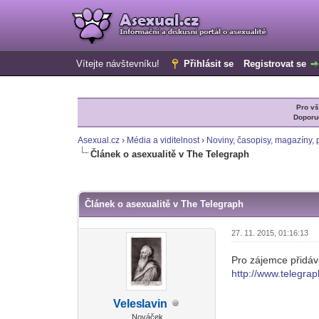
Vítejte návštevníku!
Přihlásit se
Registrovat se
Pro v
Doporu
Asexual.cz
›
Média a viditelnost
›
Noviny, časopisy, magazíny, p
Článek o asexualitě v The Telegraph
0 Hlas(ů) - 0 Průměr
1
2
3
4
5
Článek o asexualitě v The Telegraph
27. 11. 2015, 01:16:13
Pro zájemce přidáv
http://www.telegra
Veles
lavin
-diskusni-forum-
Nováček