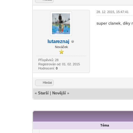
28. 12. 2015, 15:47:41
super clanek, diky 
lutar
eznaj
-diskusni-forum-
Nováček
Příspěvků: 28
Registrován od: 01. 02. 2015
Hodnocení:
0
Hledat
«
Starší
|
Novější
»
Téma