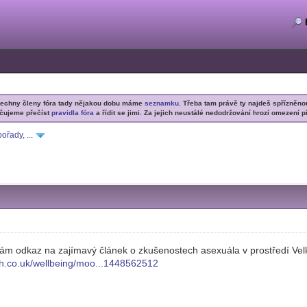
šechny členy fóra tady nějakou dobu máme
seznamku
. Třeba tam právě ty najdeš spřízněno
čujeme přečíst
pravidla fóra
a řídit se jimi. Za jejich neustálé nedodržování hrozí omezení p
ořady, ...
ám odkaz na zajímavý článek o zkušenostech asexuála v prostředí Velk
ph.co.uk/wellbeing/moo...1448562512