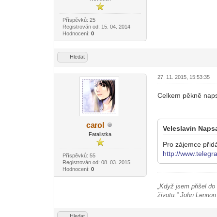
Příspěvků: 25
Registrován od: 15. 04. 2014
Hodnocení:
0
Hledat
27. 11. 2015, 15:53:35
Celkem pěkně nap
ca
rol
Veleslavin Napsa
-diskusni-forum-
Fatalistka
Pro zájemce přid
http://www.teleg
Příspěvků: 55
Registrován od: 08. 03. 2015
Hodnocení:
0
„Když jsem přišel do 
životu.“
John Lennon
Hledat