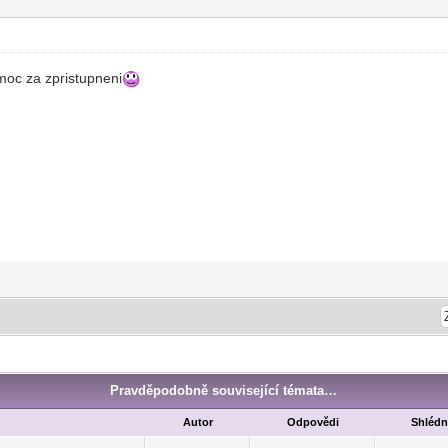
moc za zpristupneni
Pravděpodobně související témata…
Autor
Odpovědi
Shlédn