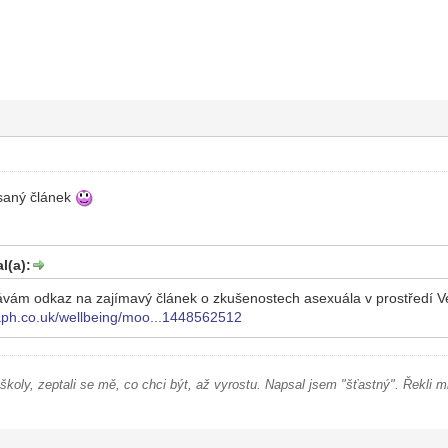
saný článek
l(a):
ávám odkaz na zajímavý článek o zkušenostech asexuála v prostředí Ve
raph.co.uk/wellbeing/moo...1448562512
školy, zeptali se mě, co chci být, až vyrostu. Napsal jsem "šťastný". Řekli 