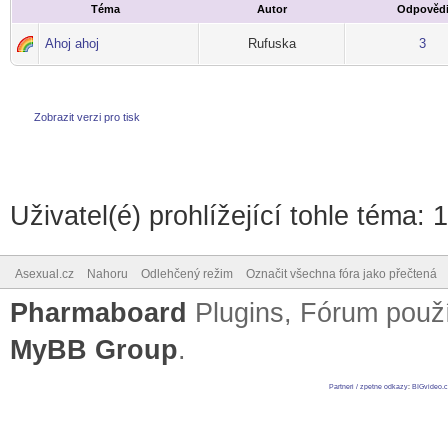
Téma
Autor
Odpověd
Ahoj ahoj
Rufuska
3
Zobrazit verzi pro tisk
Uživatel(é) prohlížející tohle téma: 
Asexual.cz
Nahoru
Odlehčený režim
Označit všechna fóra jako přečtená
Pharmaboard
Plugins, Fórum pou
MyBB Group
.
Partneri / zpetne odkazy
:
BIGvideo.c