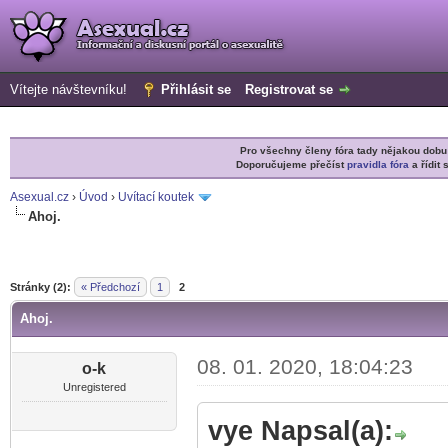
Vítejte návštevníku!
Přihlásit se
Registrovat se
Pro všechny členy fóra tady nějakou do
Doporučujeme přečíst
pravidla fóra
a řídit 
Asexual.cz
›
Úvod
›
Uvítací koutek
Ahoj.
r
Stránky (2):
« Předchozí
1
2
Ahoj.
08. 01. 2020, 18:04:23
o-k
Unregistered
vye Napsal(a):