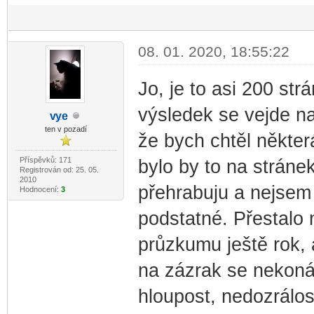
08. 01. 2020, 18:55:22
Jo, je to asi 200 s
výsledek se vejde n
v
ye
-diskusni-forum-
ten v pozadí
že bych chtěl některá
Příspěvků: 171
bylo by to na stránek
Registrován od: 25. 05.
2010
přehrabuju a nejsem
Hodnocení:
3
podstatné. Přestalo 
průzkumu ještě rok, 
na zázrak se nekoná.
hloupost, nedozrálost