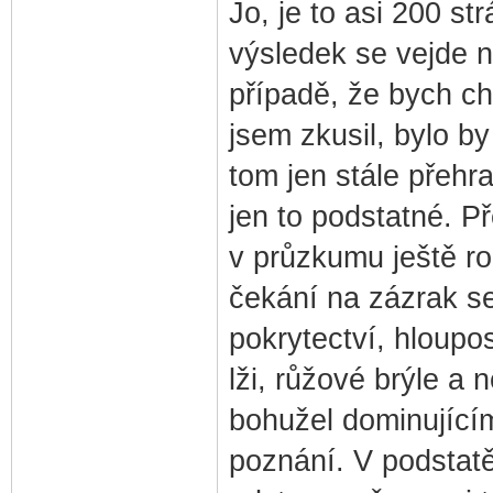
Jo, je to asi 200 
výsledek se vejde 
případě, že bych cht
jsem zkusil, bylo by
tom jen stále přehr
jen to podstatné. P
v průzkumu ještě rok
čekání na zázrak se
pokrytectví, hloupos
lži, růžové brýle a 
bohužel dominujícími
poznání. V podstat