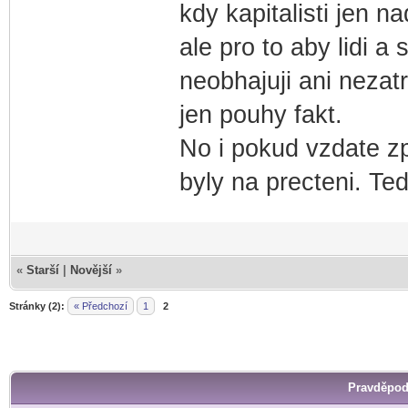
kdy kapitalisti jen n
ale pro to aby lidi a 
neobhajuji ani nezatr
jen pouhy fakt.
No i pokud vzdate z
byly na precteni. Te
«
Starší
|
Novější
»
Stránky (2):
« Předchozí
1
2
Pravděpod