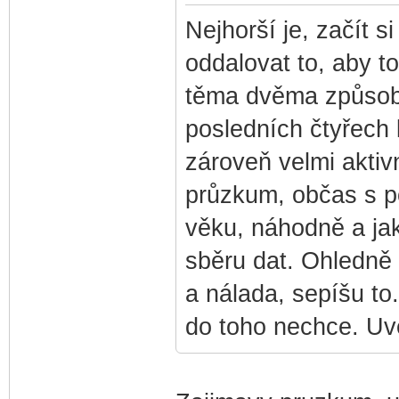
Nejhorší je, začít si
oddalovat to, aby to
těma dvěma způsobí
posledních čtyřech 
zároveň velmi aktivn
průzkum, občas s p
věku, náhodně a jako
sběru dat. Ohledně 
a nálada, sepíšu to
do toho nechce. Uve