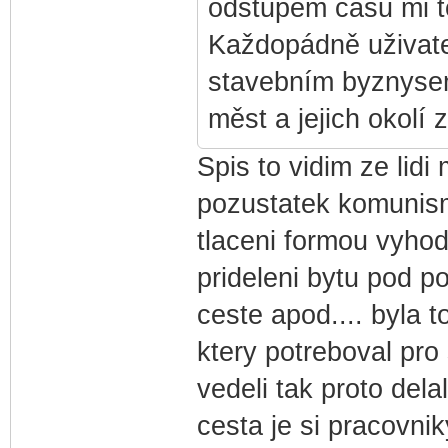
odstupem času mi to
Každopádně uživate
stavebním byznysem
měst a jejich okolí 
Spis to vidim ze lid
pozustatek komunismu
tlaceni formou vyhod
prideleni bytu pod 
ceste apod.... byla
ktery potreboval pro 
vedeli tak proto dela
cesta je si pracovni