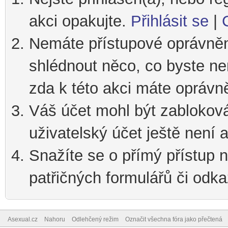
akci opakujte.
Přihlásit se
|
Nemáte přístupové oprávnění
shlédnout něco, co byste nem
zda k této akci máte oprávn
Váš účet mohl být zablokov
uživatelský účet ještě není a
Snažíte se o přímý přístup n
patřičných formulářů či odka
Asexual.cz
Nahoru
Odlehčený režim
Označit všechna fóra jako přečtená