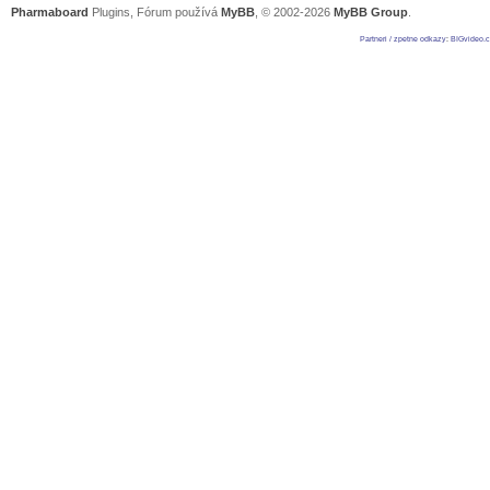
Pharmaboard
Plugins, Fórum používá
MyBB
, © 2002-2026
MyBB Group
.
Partneri / zpetne odkazy
:
BIGvideo.c