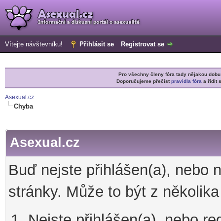
Vítejte návštevníku!
Přihlásit se
Registrovat se
Pro všechny členy fóra tady nějakou do
Doporučujeme přečíst
pravidla fóra
a řídit 
Asexual.cz
Chyba
Asexual.cz
Buď nejste přihlášen(a), nebo 
stránky. Může to být z několik
Nejste přihlášen(a), nebo re