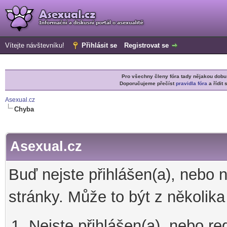
Vítejte návštevníku!
Přihlásit se
Registrovat se
Pro všechny členy fóra tady nějakou do
Doporučujeme přečíst
pravidla fóra
a řídit 
Asexual.cz
Chyba
Asexual.cz
Buď nejste přihlášen(a), nebo 
stránky. Může to být z několik
Nejste přihlášen(a), nebo re