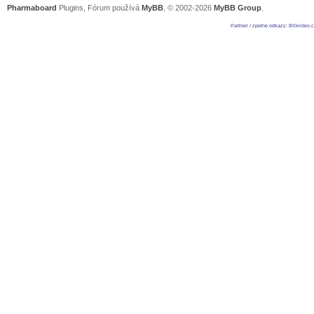
Pharmaboard
Plugins, Fórum používá
MyBB
, © 2002-2026
MyBB Group
.
Partneri / zpetne odkazy
:
BIGvideo.c