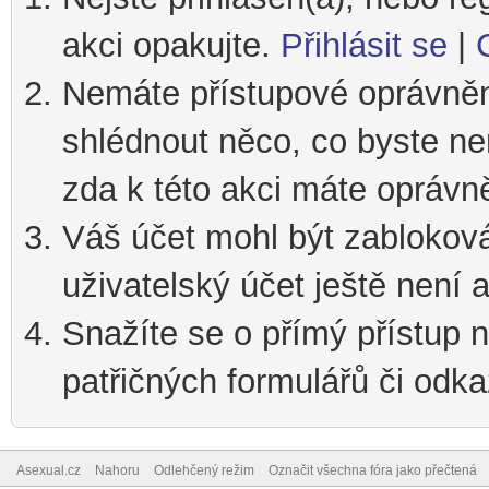
akci opakujte.
Přihlásit se
|
Nemáte přístupové oprávnění
shlédnout něco, co byste nem
zda k této akci máte oprávn
Váš účet mohl být zablokov
uživatelský účet ještě není a
Snažíte se o přímý přístup n
patřičných formulářů či odka
Asexual.cz
Nahoru
Odlehčený režim
Označit všechna fóra jako přečtená