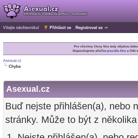
Vítejte návštevníku!
Přihlásit se
Registrovat se
Pro všechny členy fóra tady nějakou do
Doporučujeme přečíst
pravidla fóra
a řídit 
Asexual.cz
Chyba
Asexual.cz
Buď nejste přihlášen(a), nebo 
stránky. Může to být z několik
Nejste přihlášen(a), nebo re