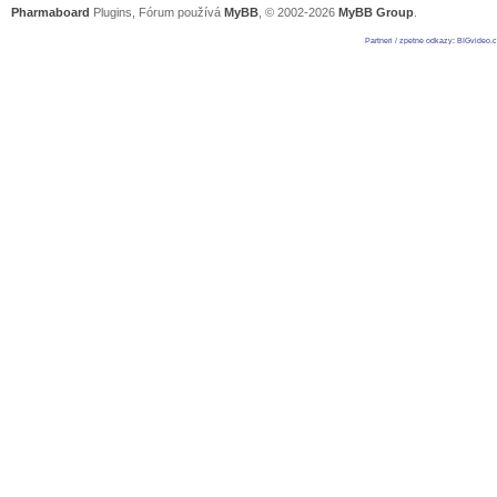
Pharmaboard
Plugins, Fórum používá
MyBB
, © 2002-2026
MyBB Group
.
Partneri / zpetne odkazy
:
BIGvideo.c