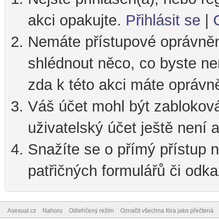
akci opakujte.
Přihlásit se
|
Nemáte přístupové oprávnění
shlédnout něco, co byste nem
zda k této akci máte oprávn
Váš účet mohl být zablokov
uživatelský účet ještě není a
Snažíte se o přímý přístup n
patřičných formulářů či odka
Asexual.cz
Nahoru
Odlehčený režim
Označit všechna fóra jako přečtená