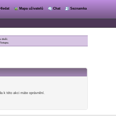
Hledat
Mapa uživatelů
Chat
Seznamka
u duši.
řístupu.
da k této akci máte oprávnění.