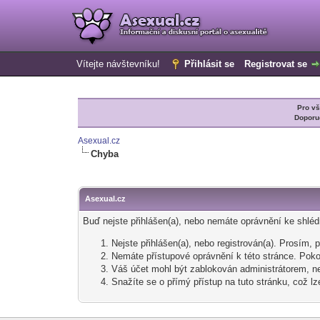
Vítejte návštevníku!
Přihlásit se
Registrovat se
Pro v
Doporu
Asexual.cz
Chyba
Asexual.cz
Buď nejste přihlášen(a), nebo nemáte oprávnění ke shlédn
Nejste přihlášen(a), nebo registrován(a). Prosím, 
Nemáte přístupové oprávnění k této stránce. Pokou
Váš účet mohl být zablokován administrátorem, ne
Snažíte se o přímý přístup na tuto stránku, což lz