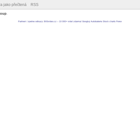
ra jako přečtená
RSS
roup
.
Partneri / zpetne odkazy
:
BIGvideo.cz – 10 000+ videí zdarma!
Googluj
Autobaterie
Stock charts
Forex