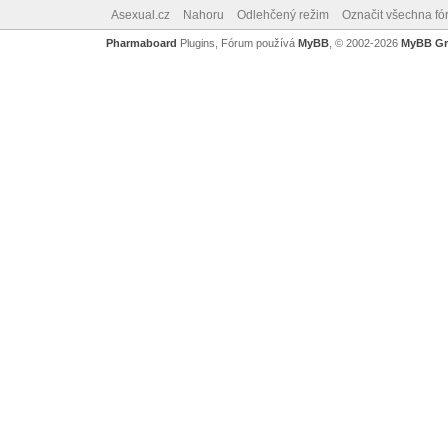
Asexual.cz
Nahoru
Odlehčený režim
Označit všechna fó
Pharmaboard
Plugins, Fórum používá
MyBB
, © 2002-2026
MyBB G