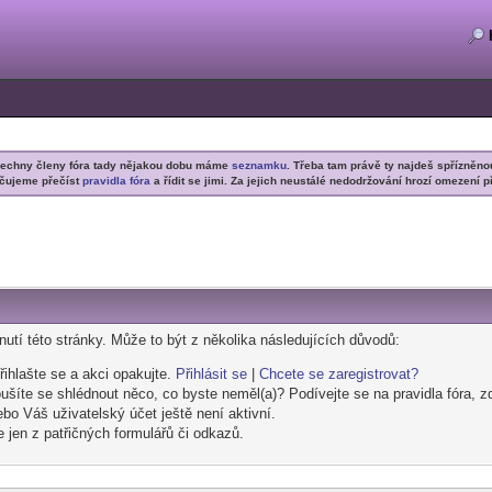
šechny členy fóra tady nějakou dobu máme
seznamku
. Třeba tam právě ty najdeš spřízněno
čujeme přečíst
pravidla fóra
a řídit se jimi. Za jejich neustálé nedodržování hrozí omezení p
utí této stránky. Může to být z několika následujících důvodů:
přihlašte se a akci opakujte.
Přihlásit se
|
Chcete se zaregistrovat?
šíte se shlédnout něco, co byste neměl(a)? Podívejte se na pravidla fóra, z
bo Váš uživatelský účet ještě není aktivní.
e jen z patřičných formulářů či odkazů.