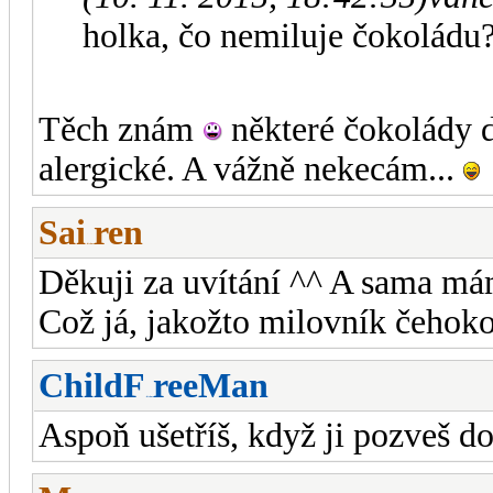
holka, čo nemiluje čokoládu
Těch znám
některé čokolády 
alergické. A vážně nekecám...
Sai
ren
-diskusni-forum-
Děkuji za uvítání ^^ A sama má
Což já, jakožto milovník čeho
ChildF
reeMan
-diskusni-forum-
Aspoň ušetříš, když ji pozveš do