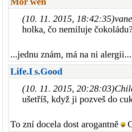
Mor
wen
-diskusni-forum-
(10. 11. 2015, 18:42:35)
vane
holka, čo nemiluje čokoládu
...jednu znám, má na ni alergii...
Life.I
s.Good
-diskusni-forum-
(10. 11. 2015, 20:28:03)
Chi
ušetříš, když ji pozveš do cu
To zní docela dost arogantně
C