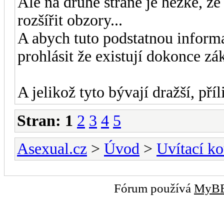
Ale na druhé straně je hezké, 
rozšířit obzory...
A abych tuto podstatnou informa
prohlásit že existují dokonce z
A jelikož tyto bývají dražší, pří
Stran:
1
2
3
4
5
Asexual.cz
>
Úvod
>
Uvítací ko
Fórum používá
MyB