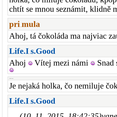
chtít se mnou seznámit, klidně 
pri
mula
-diskusni-forum-
Ahoj, tá čokoláda ma najviac za
Life.I
s.Good
-diskusni-forum-
Ahoj
Vítej mezi námi
Snad s
-diskusni-forum-
Je nejaká holka, čo nemiluje č
Life.I
s.Good
-diskusni-forum-
(10. 11. 2015, 18:42:35)
vane