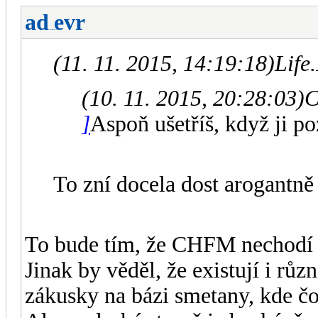
ad
evr
-diskusni-forum-
(11. 11. 2015, 14:19:18)
Life
(10. 11. 2015, 20:28:03)
C
]
Aspoň ušetříš, když ji po
To zní docela dost arogantn
To bude tím, že CHFM nechodí 
Jinak by věděl, že existují i rů
zákusky na bázi smetany, kde čo