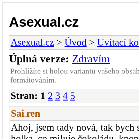
Asexual.cz
Asexual.cz
>
Úvod
>
Uvítací ko
Úplná verze:
Zdravím
Prohlížíte si holou variantu vašeho obsa
formátováním.
Stran:
1
2
3
4
5
Sai
ren
-diskusni-forum-
Ahoj, jsem tady nová, tak bych 
holka, co miluje čokoládu, kpop