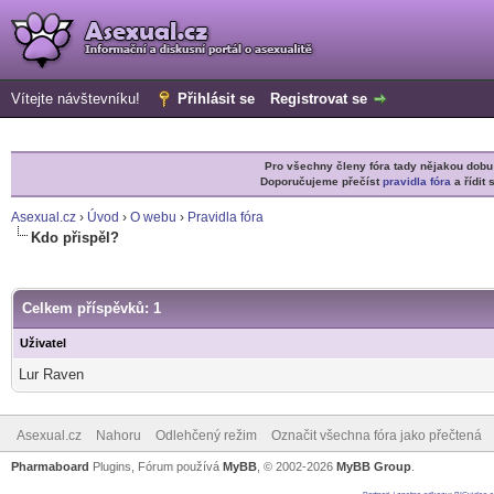
Vítejte návštevníku!
Přihlásit se
Registrovat se
Pro všechny členy fóra tady nějakou do
Doporučujeme přečíst
pravidla fóra
a řídit 
Asexual.cz
›
Úvod
›
O webu
›
Pravidla fóra
Kdo přispěl?
Celkem příspěvků: 1
Uživatel
Lur Raven
Asexual.cz
Nahoru
Odlehčený režim
Označit všechna fóra jako přečtená
Pharmaboard
Plugins, Fórum používá
MyBB
, © 2002-2026
MyBB Group
.