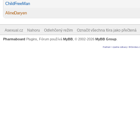
ChildF
reeMan
-diskusni-forum-
Aline
Daryen
-diskusni-forum-
Asexual.cz
Nahoru
Odlehčený režim
Označit všechna fóra jako přečtená
Pharmaboard
Plugins, Fórum používá
MyBB
, © 2002-2026
MyBB Group
.
Partneri / zpetne odkazy
:
BIGvideo.c