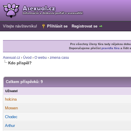
Vítejte návštevníku!
Přihlásit se
Registrovat se
Pro všechny členy fóra tady nějakou do
Doporučujeme přečíst
pravidla fóra
a řídit 
Asexual.cz
›
Úvod
›
O webu
›
zmena casu
Kdo přispěl?
Celkem příspěvků: 9
Uživatel
hol
cina
-diskusni-forum-
Mor
wen
-diskusni-forum-
Cho
dec
-diskusni-forum-
Art
hur
-diskusni-forum-