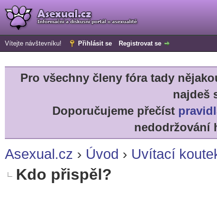
Vítejte návštevníku!
Přihlásit se
Registrovat se
Pro všechny členy fóra tady něja
najdeš 
Doporučujeme přečíst
pravidl
nedodržování h
Asexual.cz
›
Úvod
›
Uvítací koute
Kdo přispěl?