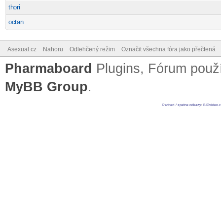
th
ori
-diskusni-forum-
oc
tan
-diskusni-forum-
Asexual.cz
Nahoru
Odlehčený režim
Označit všechna fóra jako přečtená
Pharmaboard
Plugins, Fórum pou
MyBB Group
.
Partneri / zpetne odkazy
:
BIGvideo.c