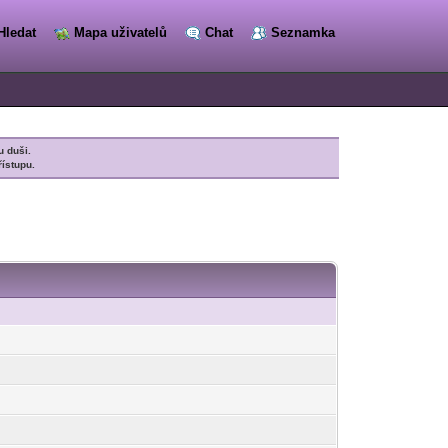
Hledat
Mapa uživatelů
Chat
Seznamka
u duši.
řístupu.