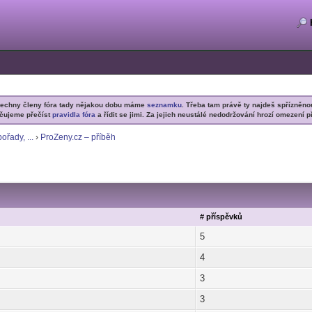
šechny členy fóra tady nějakou dobu máme
seznamku
. Třeba tam právě ty najdeš spřízněno
čujeme přečíst
pravidla fóra
a řídit se jimi. Za jejich neustálé nedodržování hrozí omezení p
ořady, ...
›
ProZeny.cz – příběh
# příspěvků
5
4
3
3