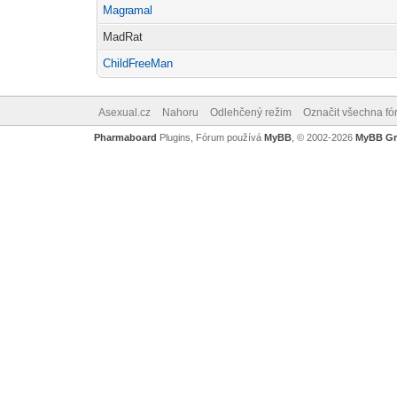
Magr
amal
-diskusni-forum-
MadRat
ChildF
reeMan
-diskusni-forum-
Asexual.cz
Nahoru
Odlehčený režim
Označit všechna fó
Pharmaboard
Plugins, Fórum používá
MyBB
, © 2002-2026
MyBB G