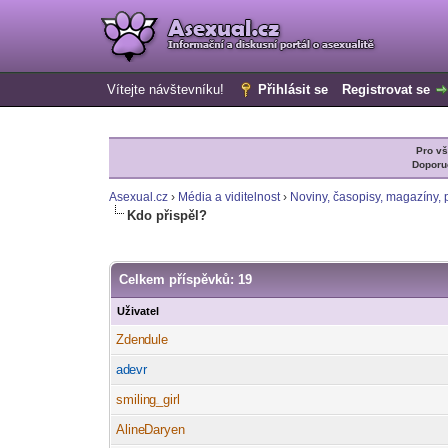
Vítejte návštevníku!
Přihlásit se
Registrovat se
Pro v
Doporu
Asexual.cz
›
Média a viditelnost
›
Noviny, časopisy, magazíny, p
Kdo přispěl?
Celkem příspěvků: 19
Uživatel
Zden
dule
-diskusni-forum-
ad
evr
-diskusni-forum-
smilin
g_girl
-diskusni-forum-
Aline
Daryen
-diskusni-forum-