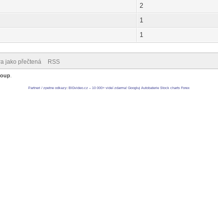
2
1
1
ra jako přečtená
RSS
roup
.
Partneri / zpetne odkazy
:
BIGvideo.cz – 10 000+ videí zdarma!
Googluj
Autobaterie
Stock charts
Forex