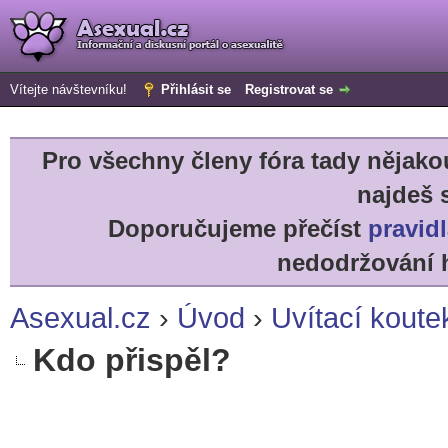
Vítejte návštevníku!
Přihlásit se
Registrovat se
Pro všechny členy fóra tady něja
najdeš 
Doporučujeme přečíst
pravidl
nedodržování h
Asexual.cz
›
Úvod
›
Uvítací koute
Kdo přispěl?