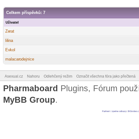
Celkem příspěvků: 7
Uživatel
Ze
rat
-diskusni-forum-
lil
ina
-diskusni-forum-
Ev
kol
-diskusni-forum-
malacar
odejnice
-diskusni-forum-
Asexual.cz
Nahoru
Odlehčený režim
Označit všechna fóra jako přečtená
Pharmaboard
Plugins, Fórum pou
MyBB Group
.
Partneri / zpetne odkazy
:
BIGvideo.c