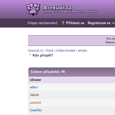
Vítejte návštevníku!
Přihlásit se
Registrovat se
Pro v
Doporu
Asexual.cz
›
Úvod
›
Uvítací koutek
›
ahojky
Kdo přispěl?
Celkem příspěvků: 49
Uživatel
ad
evr
-diskusni-forum-
Jakub
pav
luše
-diskusni-forum-
UweF
iltr
-diskusni-forum-