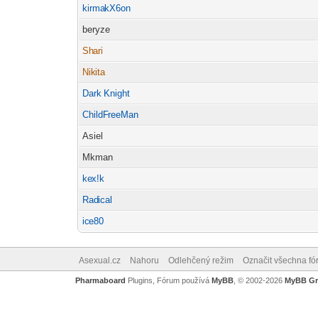
kirma
kX6on
-diskusni-forum-
beryze
Sh
ari
-diskusni-forum-
Nik
ita
-diskusni-forum-
Dark
Knight
-diskusni-forum-
ChildF
reeMan
-diskusni-forum-
Asiel
Mkman
ke
x!k
-diskusni-forum-
Rad
ical
-diskusni-forum-
ic
e80
-diskusni-forum-
Asexual.cz
Nahoru
Odlehčený režim
Označit všechna fó
Pharmaboard
Plugins, Fórum používá
MyBB
, © 2002-2026
MyBB G