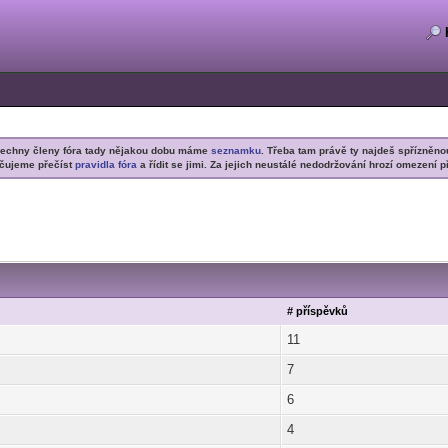
šechny členy fóra tady nějakou dobu máme
seznamku
. Třeba tam právě ty najdeš spřízněno
čujeme přečíst
pravidla fóra
a řídit se jimi. Za jejich neustálé nedodržování hrozí omezení p
# příspěvků
11
7
6
4