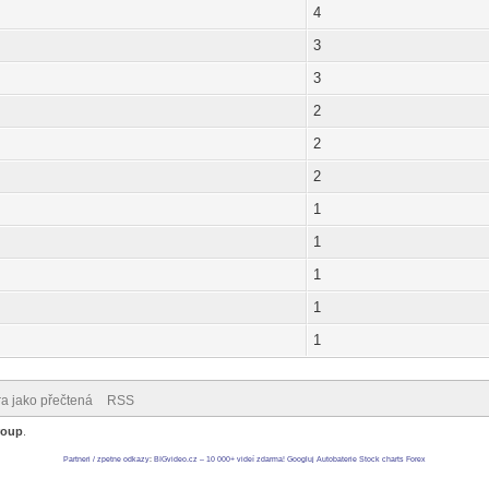
4
3
3
2
2
2
1
1
1
1
1
ra jako přečtená
RSS
roup
.
Partneri / zpetne odkazy
:
BIGvideo.cz – 10 000+ videí zdarma!
Googluj
Autobaterie
Stock charts
Forex