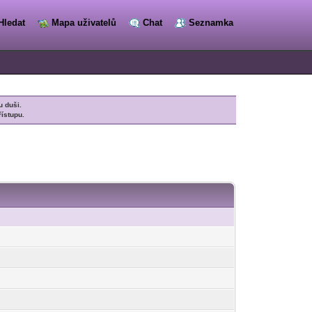
Hledat
Mapa uživatelů
Chat
Seznamka
u duši.
řístupu.