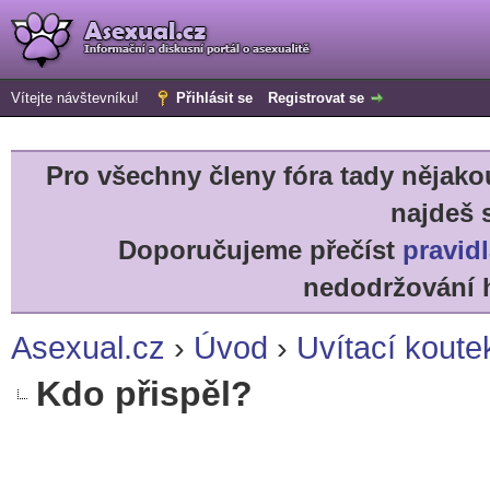
Vítejte návštevníku!
Přihlásit se
Registrovat se
Pro všechny členy fóra tady něja
najdeš 
Doporučujeme přečíst
pravidl
nedodržování h
Asexual.cz
›
Úvod
›
Uvítací koute
Kdo přispěl?