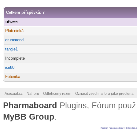
Celkem příspěvků: 7
Uživatel
Plato
nická
-diskusni-forum-
drum
mond
-diskusni-forum-
tan
gle1
-diskusni-forum-
Incomplete
ic
e80
-diskusni-forum-
Foto
nika
-diskusni-forum-
Asexual.cz
Nahoru
Odlehčený režim
Označit všechna fóra jako přečtená
Pharmaboard
Plugins, Fórum pou
MyBB Group
.
Partneri / zpetne odkazy
:
BIGvideo.c