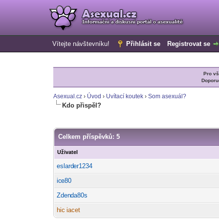
Vítejte návštevníku!
Přihlásit se
Registrovat se
Pro v
Doporu
Asexual.cz
›
Úvod
›
Uvítací koutek
›
Som asexuál?
Kdo přispěl?
Celkem příspěvků: 5
Uživatel
eslard
er1234
-diskusni-forum-
ic
e80
-diskusni-forum-
Zden
da80s
-diskusni-forum-
hic
iacet
-diskusni-forum-