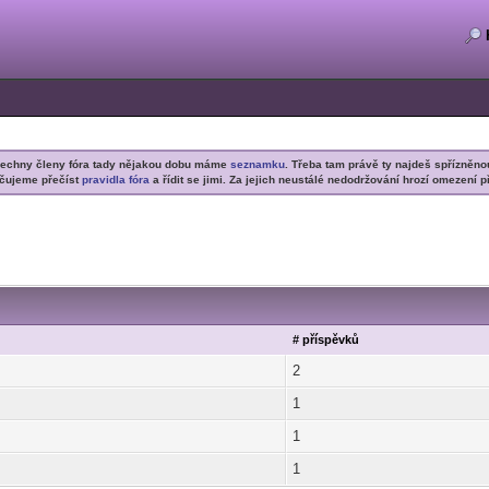
šechny členy fóra tady nějakou dobu máme
seznamku
. Třeba tam právě ty najdeš spřízněno
čujeme přečíst
pravidla fóra
a řídit se jimi. Za jejich neustálé nedodržování hrozí omezení p
# příspěvků
2
1
1
1