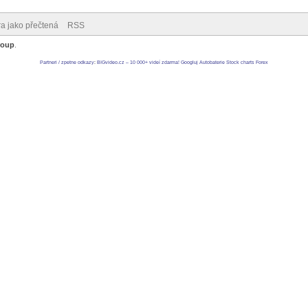
ra jako přečtená
RSS
roup
.
Partneri / zpetne odkazy
:
BIGvideo.cz – 10 000+ videí zdarma!
Googluj
Autobaterie
Stock charts
Forex