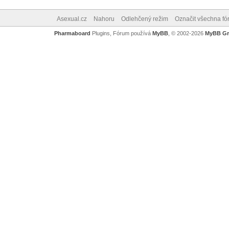
Asexual.cz
Nahoru
Odlehčený režim
Označit všechna fó
Pharmaboard
Plugins, Fórum používá
MyBB
, © 2002-2026
MyBB G