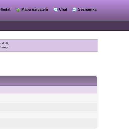
Hledat
Mapa uživatelů
Chat
Seznamka
u duši.
řístupu.