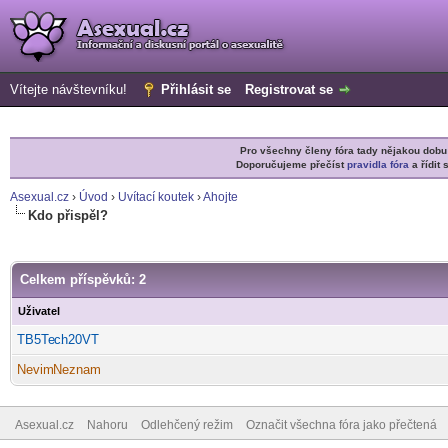
Vítejte návštevníku!
Přihlásit se
Registrovat se
Pro všechny členy fóra tady nějakou do
Doporučujeme přečíst
pravidla fóra
a řídit 
Asexual.cz
›
Úvod
›
Uvítací koutek
›
Ahojte
Kdo přispěl?
Celkem příspěvků: 2
Uživatel
TB5Te
ch20VT
-diskusni-forum-
Nevim
Neznam
-diskusni-forum-
Asexual.cz
Nahoru
Odlehčený režim
Označit všechna fóra jako přečtená