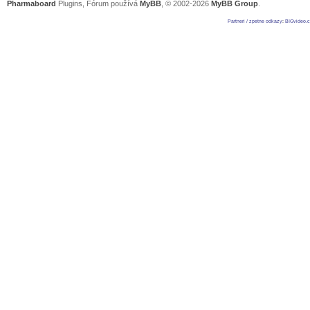
Pharmaboard
Plugins, Fórum používá
MyBB
, © 2002-2026
MyBB Group
.
Partneri / zpetne odkazy
:
BIGvideo.c