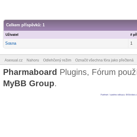
Celkem příspěvků: 1
Uživatel
# p
So
sna
1
-diskusni-forum-
Asexual.cz
Nahoru
Odlehčený režim
Označit všechna fóra jako přečtená
Pharmaboard
Plugins, Fórum pou
MyBB Group
.
Partneri / zpetne odkazy
:
BIGvideo.c