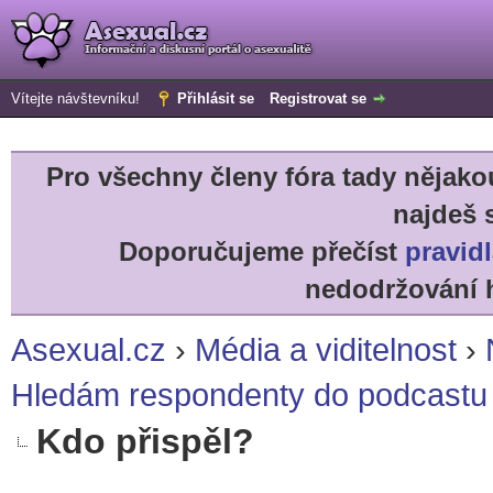
Vítejte návštevníku!
Přihlásit se
Registrovat se
Pro všechny členy fóra tady něja
najdeš 
Doporučujeme přečíst
pravidl
nedodržování h
Asexual.cz
›
Média a viditelnost
›
Hledám respondenty do podcastu 
Kdo přispěl?