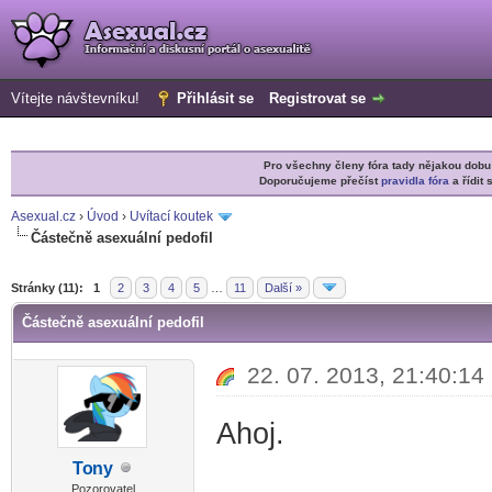
Vítejte návštevníku!
Přihlásit se
Registrovat se
Pro všechny členy fóra tady nějakou do
Doporučujeme přečíst
pravidla fóra
a řídit 
Asexual.cz
›
Úvod
›
Uvítací koutek
Částečně asexuální pedofil
r
Stránky (11):
1
2
3
4
5
…
11
Další »
Částečně asexuální pedofil
22. 07. 2013, 21:40:14
Ahoj.
To
ny
-diskusni-forum-
Pozorovatel