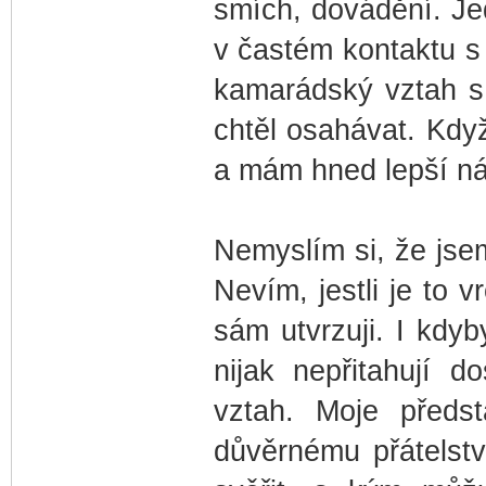
smích, dovádění. Je
v častém kontaktu s
kamarádský vztah s 
chtěl osahávat. Kdy
a mám hned lepší ná
Nemyslím si, že jse
Nevím, jestli je to 
sám utvrzuji. I kdy
nijak nepřitahují 
vztah. Moje předst
důvěrnému přátelst