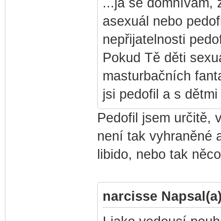
...já se domnívám, ž
asexuál nebo pedofi
nepřijatelnosti pedof
Pokud Tě děti sexuá
masturbačních fantaz
jsi pedofil a s dětm
Pedofil jsem určitě,
není tak vyhraněné 
libido, nebo tak něc
narcisse Napsal(a)