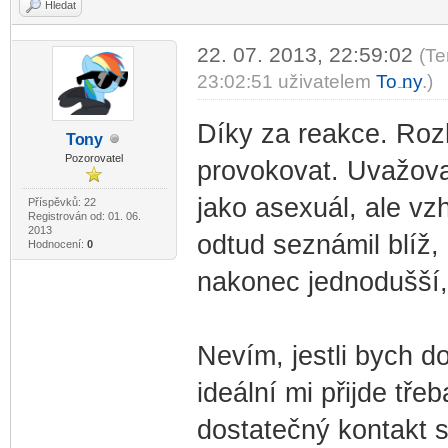
Hledat
22. 07. 2013, 22:59:02
(Te
23:02:51 uživatelem
To
ny
.)
-diskusni-forum-
Díky za reakce. Roz
To
ny
-diskusni-forum-
Pozorovatel
provokovat. Uvažoval
jako asexuál, ale vz
Příspěvků: 22
Registrován od: 01. 06.
2013
odtud seznámil blíž, 
Hodnocení:
0
nakonec jednodušší,
Nevím, jestli bych d
ideální mi přijde tř
dostatečný kontakt s