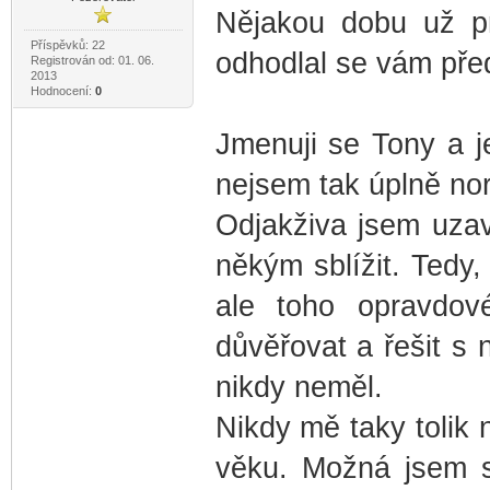
Nějakou dobu už p
Příspěvků: 22
odhodlal se vám před
Registrován od: 01. 06.
2013
Hodnocení:
0
Jmenuji se Tony a j
nejsem tak úplně no
Odjakživa jsem uzav
někým sblížit. Ted
ale toho opravdov
důvěřovat a řešit s
nikdy neměl.
Nikdy mě taky tolik 
věku. Možná jsem se