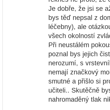
Je dobře, že jsi se 
bys těď nepsal z dom
léčebny), ale otázko
všech okolností zvlá
Při neustálém pokouš
poznal bys jejich čist
nerozumí, s vrstevní
nemají značkový mobi
smutné a přišlo si p
učiteli.. Skutěčně b
nahromaděný tlak ni