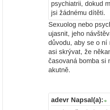
psychiatrii, dokud m
jsi žádnému dítěti.
Sexuolog nebo psych
ujasnit, jeho návštěv
důvodu, aby se o ní 
asi skrývat, že něka
časovaná bomba si n
akutně.
adevr Napsal(a):