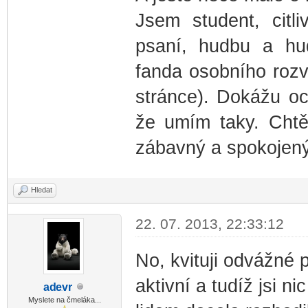
Jsem student, citl
psaní, hudbu a hud
fanda osobního rozv
stránce). Dokážu oc
že umím taky. Chtě
zábavný a spokojený 
Hledat
22. 07. 2013, 22:33:12
No, kvituji odvážné 
aktivní a tudíž jsi ni
ad
evr
-diskusni-forum-
Myslete na čmeláka...