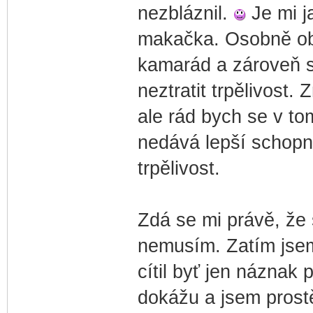
nezbláznil.
Je mi ja
makačka. Osobně obd
kamarád a zároveň si
neztratit trpělivost
ale rád bych se v to
nedává lepší schopno
trpělivost.
Zdá se mi právě, že 
nemusím. Zatím jsem
cítil byť jen náznak
dokážu a jsem prost