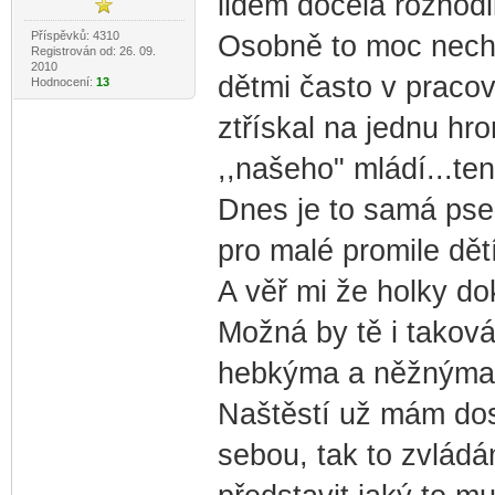
lidem docela rozhodi
Příspěvků: 4310
Osobně to moc nech
Registrován od: 26. 09.
2010
dětmi často v pracovn
Hodnocení:
13
ztřískal na jednu hro
,,našeho" mládí...tenk
Dnes je to samá pseu
pro malé promile dětí
A věř mi že holky dok
Možná by tě i taková
hebkýma a něžnýma 
Naštěstí už mám dos
sebou, tak to zvládá