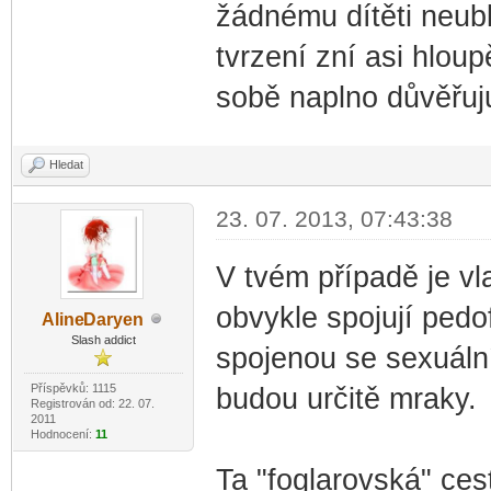
žádnému dítěti neubl
tvrzení zní asi hloup
sobě naplno důvěřuj
Hledat
23. 07. 2013, 07:43:38
V tvém případě je vl
obvykle spojují pedof
Aline
Daryen
-diskusni-forum-
Slash addict
spojenou se sexuální
Příspěvků: 1115
budou určitě mraky.
Registrován od: 22. 07.
2011
Hodnocení:
11
Ta "foglarovská" ces