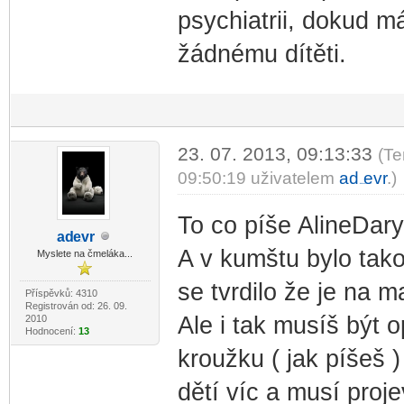
psychiatrii, dokud má
žádnému dítěti.
23. 07. 2013, 09:13:33
(Te
09:50:19 uživatelem
ad
evr
.)
-diskusni-forum-
To co píše AlineDary
ad
evr
-diskusni-forum-
A v kumštu bylo takov
Myslete na čmeláka...
se tvrdilo že je na m
Příspěvků: 4310
Registrován od: 26. 09.
Ale i tak musíš být 
2010
Hodnocení:
13
kroužku ( jak píšeš 
dětí víc a musí proje