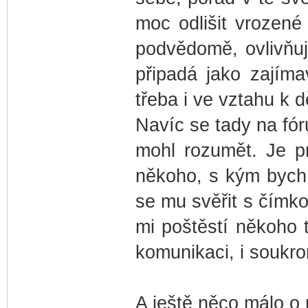
moc odlišit vrozené
podvědomě, ovlivňuj
připadá jako zajíma
třeba i ve vztahu k 
Navíc se tady na fór
mohl rozumět. Je p
někoho, s kým bych 
se mu svěřit s čímko
mi poštěstí někoho 
komunikaci, i soukr
A ještě něco málo o