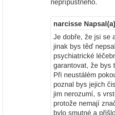
nepřípustného.
narcisse Napsal(a)
Je dobře, že jsi se
jinak bys těď nepsa
psychiatrické léčeb
garantovat, že bys 
Při neustálém pokou
poznal bys jejich čis
jim nerozumí, s vrst
protože nemají znač
bylo smutné a přišl