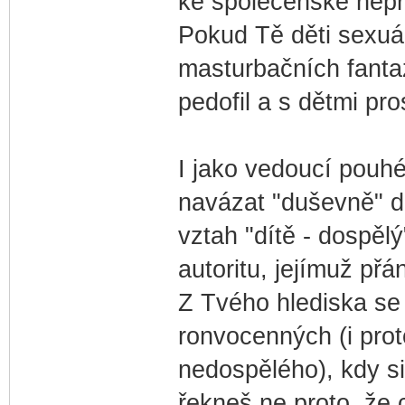
ke společenské nepřij
Pokud Tě děti sexuál
masturbačních fantazi
pedofil a s dětmi pr
I jako vedoucí pouh
navázat "duševně" dů
vztah "dítě - dospěl
autoritu, jejímuž př
Z Tvého hlediska se 
ronvocenných (i prot
nedospělého), kdy si
řekneš ne proto, že c