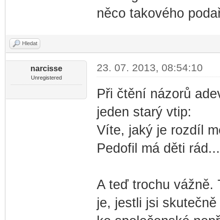
něco takového podař
Hledat
23. 07. 2013, 08:54:10
narcisse
Unregistered
Při čtění názorů ade
jeden starý vtip:
Víte, jaký je rozdíl
Pedofil má děti rád...
A teď trochu vážně. 
je, jestli jsi skuteč