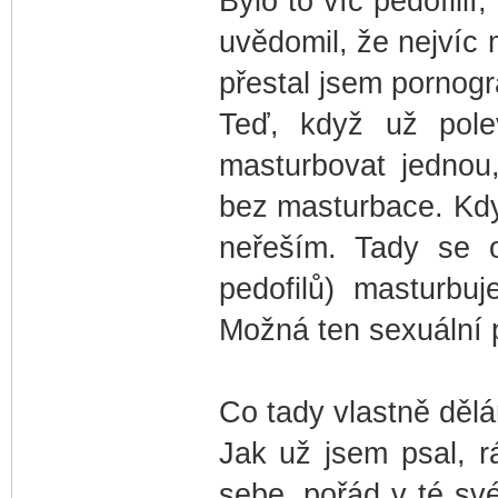
Bylo to víc pedofili
uvědomil, že nejvíc
přestal jsem pornogra
Teď, když už polev
masturbovat jednou
bez masturbace. Když
neřeším. Tady se o
pedofilů) masturbu
Možná ten sexuální 
Co tady vlastně děl
Jak už jsem psal, 
sebe, pořád v té sv