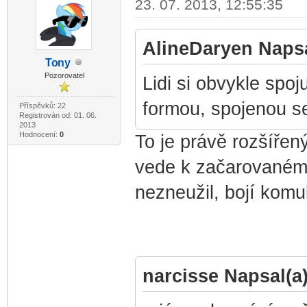
23. 07. 2013, 12:55:35
AlineDaryen Napsa
To
ny
-diskusni-forum-
Pozorovatel
Lidi si obvykle spoju
formou, spojenou se
Příspěvků: 22
Registrován od: 01. 06.
2013
Hodnocení:
0
To je právě rozšířen
vede k začarovanému 
nezneužil, bojí komuk
narcisse Napsal(a)