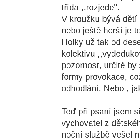
třída ,,rozjede".
V kroužku bývá dětí 
nebo ještě horší je t
Holky už tak od deset
kolektivu ,,vydeduko
pozornost, určitě by
formy provokace, co
odhodlání. Nebo , jak
Teď při psaní jsem s
vychovatel z dětské
noční službě vešel n