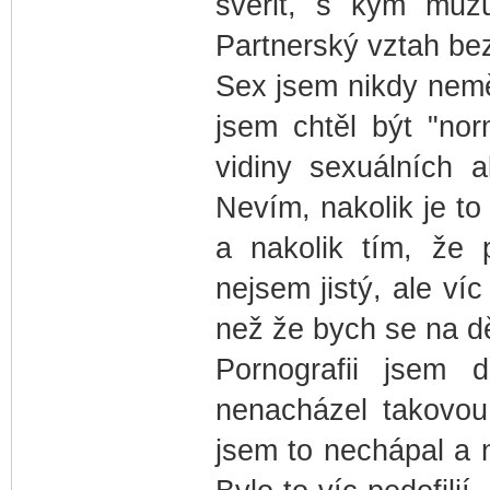
svěřit, s kým můžu
Partnerský vztah be
Sex jsem nikdy neměl
jsem chtěl být "nor
vidiny sexuálních a
Nevím, nakolik je to
a nakolik tím, že
nejsem jistý, ale víc
než že bych se na dě
Pornografii jsem 
nenacházel takovou
jsem to nechápal a n