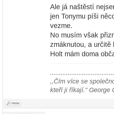
Ale já naštěstí nejs
jen Tonymu píši něco 
vezme.
No musím však přizn
zmáknutou, a určitě 
Holt mám doma obča
...................................
,,Čím více se společno
kteří ji říkají." George
Hledat