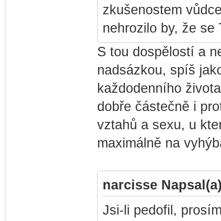
zkušenostem vůdcem
nehrozilo by, že se 
S tou dospělostí a n
nadsázkou, spíš jak
každodenního života.
dobře částečně i pro
vztahů a sexu, u kte
maximálně na vyhýb
narcisse Napsal(a)
Jsi-li pedofil, pro