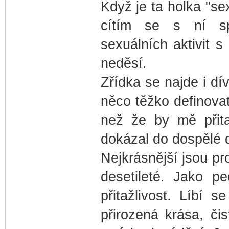
Když je ta holka "se
cítím se s ní spí
sexuálních aktivit 
neděsí.
Zřídka se najde i dív
něco těžko definovate
než že by mě přita
dokázal do dospělé d
Nejkrásnější jsou pro
desetileté. Jako p
přitažlivost. Líbí 
přirozená krása, čis