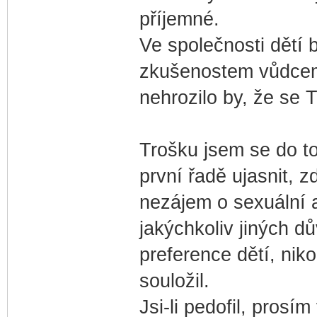
příjemné.
Ve společnosti dětí 
zkušenostem vůdcem
nehrozilo by, že se T
Trošku jsem se do to
první řadě ujasnit, z
nezájem o sexuální a
jakýchkoliv jiných dů
preference dětí, niko
souložil.
Jsi-li pedofil, pros