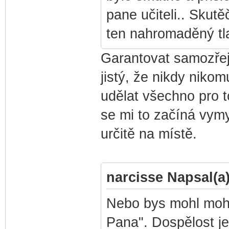
pane učiteli.. Skut
ten nahromaděný tl
Garantovat samozřej
jistý, že nikdy niko
udělat všechno pro to
se mi to začíná vym
určitě na místě.
narcisse Napsal(a)
Nebo bys mohl mohl
Pana". Dospělost j