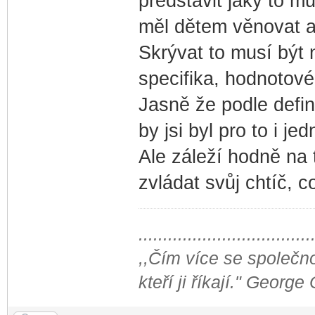
představit jaký to m
měl dětem věnovat a
Skrývat to musí být 
specifika, hodnotové 
Jasně že podle defin
by jsi byl pro to i j
Ale záleží hodně na t
zvládat svůj chtíč, 
...................................
,,Čím více se společno
kteří ji říkají." George