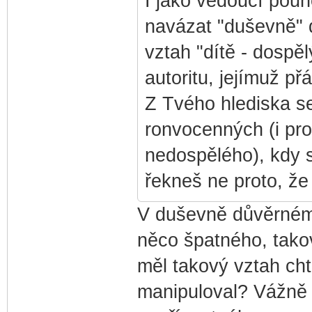
I jako vedoucí pou
navázat "duševně" d
vztah "dítě - dospě
autoritu, jejímuž p
Z Tvého hlediska se
ronvocenných (i pro
nedospělého), kdy s
řekneš ne proto, že 
V duševně důvěrném 
něco špatného, takov
měl takový vztah cht
manipuloval? Vážně n