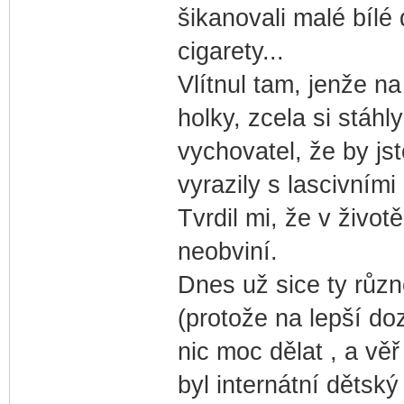
šikanovali malé bílé 
cigarety...
Vlítnul tam, jenže n
holky, zcela si stáhl
vychovatel, že by jst
vyrazily s lascivními
Tvrdil mi, že v životě
neobviní.
Dnes už sice ty různ
(protože na lepší do
nic moc dělat , a věř
byl internátní dětsk