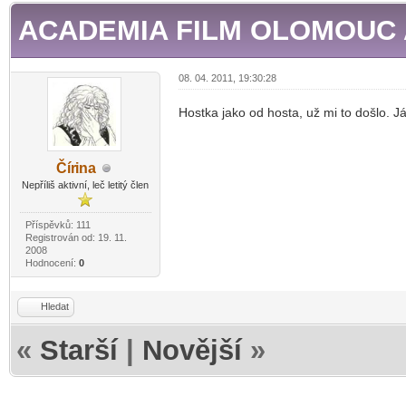
ACADEMIA FILM OLOMOUC
08. 04. 2011, 19:30:28
Hostka jako od hosta, už mi to došlo. J
Čír
ina
-diskusni-forum-
Nepříliš aktivní, leč letitý člen
Příspěvků: 111
Registrován od: 19. 11.
2008
Hodnocení:
0
Hledat
«
Starší
|
Novější
»