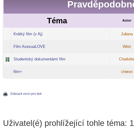
Pravděpodobně
Téma
Autor
Krátký film (v Aj)
Jul
iana
-diskusni-forum-
Film AsexuaLOVE
Wi
nri
-diskusni-forum-
Studentský dokumentární film
Char
lott
-diskusni-forum-
film+
che
ron
-diskusni-forum-
Zobrazit verzi pro tisk
Uživatel(é) prohlížející tohle téma: 