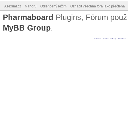
Asexual.cz
Nahoru
Odlehčený režim
Označit všechna fóra jako přečtená
Pharmaboard
Plugins, Fórum pou
MyBB Group
.
Partneri / zpetne odkazy
:
BIGvideo.c