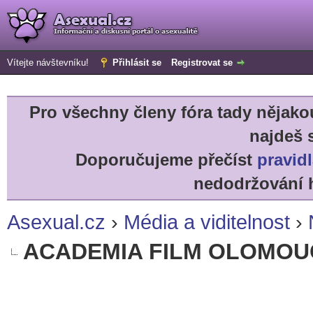
Vítejte návštevníku!
Přihlásit se
Registrovat se
Pro všechny členy fóra tady něja
najdeš 
Doporučujeme přečíst
pravidl
nedodržování h
Asexual.cz
›
Média a viditelnost
›
ACADEMIA FILM OLOMOU
r