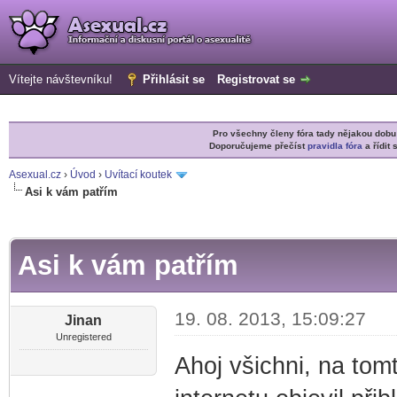
Vítejte návštevníku!
Přihlásit se
Registrovat se
Pro všechny členy fóra tady nějakou do
Doporučujeme přečíst
pravidla fóra
a řídit 
Asexual.cz
›
Úvod
›
Uvítací koutek
Asi k vám patřím
r
Asi k vám patřím
19. 08. 2013, 15:09:27
Jinan
Unregistered
Ahoj všichni, na tom