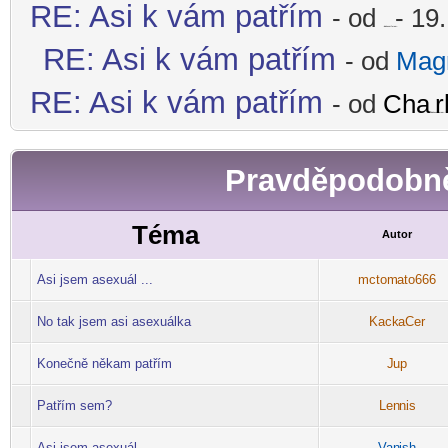
RE: Asi k vám patřím
- od
- 19.
-diskusni-forum-
RE: Asi k vám patřím
- od
Mag
RE: Asi k vám patřím
- od
Cha
r
-diskusni-forum-
Pravděpodobně
Téma
Autor
Asi jsem asexuál ...
mctom
ato666
-diskusni-forum-
No tak jsem asi asexuálka
Kack
aCer
-diskusni-forum-
Konečně někam patřím
J
up
-diskusni-forum-
Patřím sem?
Len
nis
-diskusni-forum-
Asi jsem asexuál
Van
ish