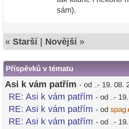
sám).
«
Starší
|
Novější
»
Příspěvků v tématu
Asi k vám patřím
- od
- 19. 08. 
-diskusni-forum-
RE: Asi k vám patřím
- od
- 19.
-diskusni-forum-
RE: Asi k vám patřím
- od
spag
-diskusni-
RE: Asi k vám patřím
- od
- 19.
-diskusni-forum-