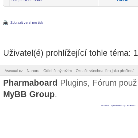
-diskusni-forum-
Zobrazit verzi pro tisk
Uživatel(é) prohlížející tohle téma: 
Asexual.cz
Nahoru
Odlehčený režim
Označit všechna fóra jako přečtená
Pharmaboard
Plugins, Fórum pou
MyBB Group
.
Partneri / zpetne odkazy
:
BIGvideo.c