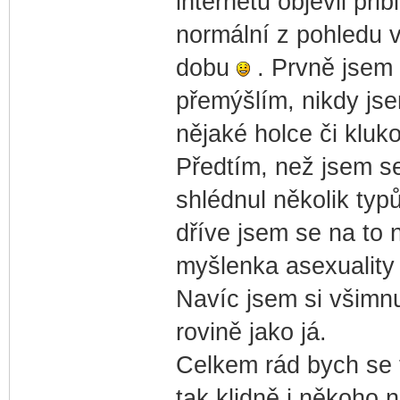
internetu objevil př
normální z pohledu v
dobu
. Prvně jsem s
přemýšlím, nikdy jse
nějaké holce či kluk
Předtím, než jsem se
shlédnul několik typ
dříve jsem se na to 
myšlenka asexuality 
Navíc jsem si všimnu
rovině jako já.
Celkem rád bych se 
tak klidně i někoho n