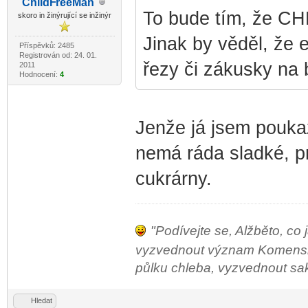
ChildF
reeMan
-diskusni-forum-
To bude tím, že CH
skoro in žinýrující se inžinýr
Jinak by věděl, že 
Příspěvků: 2485
Registrován od: 24. 01.
řezy či zákusky na 
2011
Hodnocení:
4
Jenže já jsem pouka
nemá ráda sladké, pr
cukrárny.
"Podívejte se, Alžběto, co 
vyzvednout význam Komenského
půlku chleba, vyzvednout sako 
Hledat