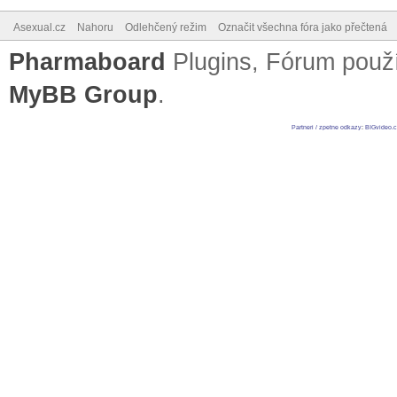
Asexual.cz
Nahoru
Odlehčený režim
Označit všechna fóra jako přečtená
Pharmaboard
Plugins, Fórum pou
MyBB Group
.
Partneri / zpetne odkazy
:
BIGvideo.c