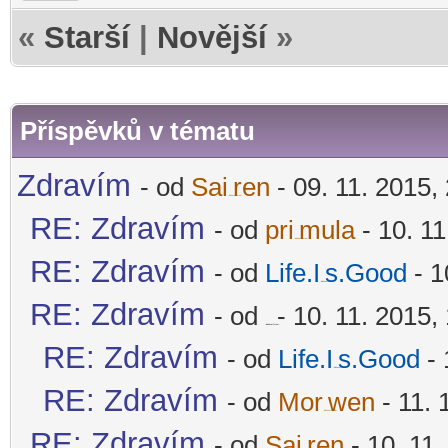
«
Starší
|
Novější
»
Příspěvků v tématu
Zdravím
- od
Sai
ren
- 09. 11. 2015,
-diskusni-forum-
RE: Zdravím
- od
pri
mula
- 10. 11
-diskusni-forum-
RE: Zdravím
- od
Life.I
s.Good
- 1
-diskusni-forum-
RE: Zdravím
- od
- 10. 11. 2015,
-diskusni-forum-
RE: Zdravím
- od
Life.I
s.Good
- 
-diskusni-forum-
RE: Zdravím
- od
Mor
wen
- 11. 
-diskusni-forum-
RE: Zdravím
- od
Sai
ren
- 10. 11.