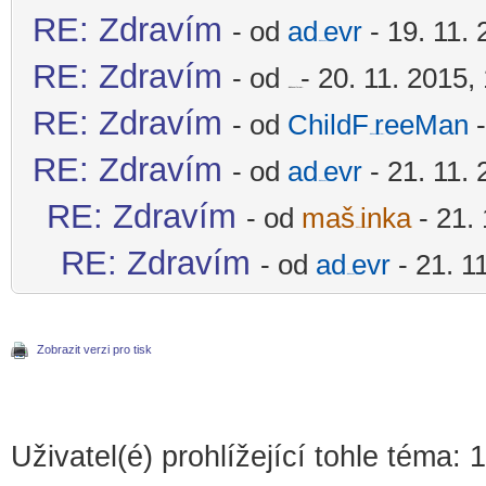
RE: Zdravím
- od
ad
evr
- 19. 11. 
-diskusni-forum-
RE: Zdravím
- od
- 20. 11. 2015,
-diskusni-forum-
RE: Zdravím
- od
ChildF
reeMan
-
-diskusni-forum-
RE: Zdravím
- od
ad
evr
- 21. 11. 
-diskusni-forum-
RE: Zdravím
- od
maš
inka
- 21. 
-diskusni-forum-
RE: Zdravím
- od
ad
evr
- 21. 1
-diskusni-forum-
Zobrazit verzi pro tisk
Uživatel(é) prohlížející tohle téma: 