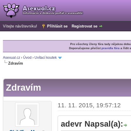
Vítejte návštevníku!
Přihlásit se
Registrovat se
Pro všechny členy fóra tady nějakou do
Doporučujeme přečíst
pravidla fóra
a řídit 
Asexual.cz
›
Úvod
›
Uvítací koutek
Zdravím
r
Zdravím
11. 11. 2015, 19:57:12
adevr Napsal(a):