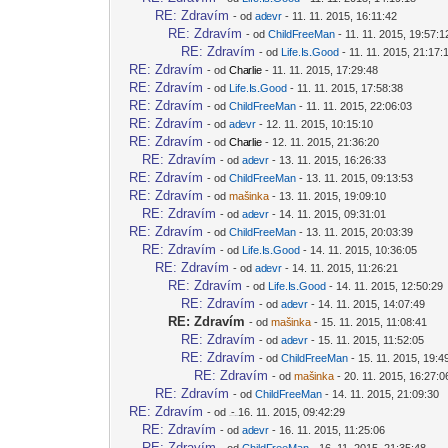
-diskusni-forum-
RE: Zdravím
- od
ad
evr
- 11. 11. 2015, 16:11:42
-diskusni-forum-
RE: Zdravím
- od
ChildF
reeMan
- 11. 11. 2015, 19:57:1
-diskusni-forum-
RE: Zdravím
- od
Life.I
s.Good
- 11. 11. 2015, 21:17:
-diskusni-forum-
RE: Zdravím
- od
Cha
rlie
- 11. 11. 2015, 17:29:48
-diskusni-forum-
RE: Zdravím
- od
Life.I
s.Good
- 11. 11. 2015, 17:58:38
-diskusni-forum-
RE: Zdravím
- od
ChildF
reeMan
- 11. 11. 2015, 22:06:03
-diskusni-forum-
RE: Zdravím
- od
ad
evr
- 12. 11. 2015, 10:15:10
-diskusni-forum-
RE: Zdravím
- od
Cha
rlie
- 12. 11. 2015, 21:36:20
-diskusni-forum-
RE: Zdravím
- od
ad
evr
- 13. 11. 2015, 16:26:33
-diskusni-forum-
RE: Zdravím
- od
ChildF
reeMan
- 13. 11. 2015, 09:13:53
-diskusni-forum-
RE: Zdravím
- od
maš
inka
- 13. 11. 2015, 19:09:10
-diskusni-forum-
RE: Zdravím
- od
ad
evr
- 14. 11. 2015, 09:31:01
-diskusni-forum-
RE: Zdravím
- od
ChildF
reeMan
- 13. 11. 2015, 20:03:39
-diskusni-forum-
RE: Zdravím
- od
Life.I
s.Good
- 14. 11. 2015, 10:36:05
-diskusni-forum-
RE: Zdravím
- od
ad
evr
- 14. 11. 2015, 11:26:21
-diskusni-forum-
RE: Zdravím
- od
Life.I
s.Good
- 14. 11. 2015, 12:50:29
-diskusni-forum-
RE: Zdravím
- od
ad
evr
- 14. 11. 2015, 14:07:49
-diskusni-forum-
RE: Zdravím
- od
maš
inka
- 15. 11. 2015, 11:08:41
-diskusni-forum-
RE: Zdravím
- od
ad
evr
- 15. 11. 2015, 11:52:05
-diskusni-forum-
RE: Zdravím
- od
ChildF
reeMan
- 15. 11. 2015, 19:4
-diskusni-forum-
RE: Zdravím
- od
maš
inka
- 20. 11. 2015, 16:27:0
-diskusni-forum-
RE: Zdravím
- od
ChildF
reeMan
- 14. 11. 2015, 21:09:30
-diskusni-forum-
RE: Zdravím
- od
- 16. 11. 2015, 09:42:29
-diskusni-forum-
RE: Zdravím
- od
ad
evr
- 16. 11. 2015, 11:25:06
-diskusni-forum-
RE: Zdravím
- od
ChildF
reeMan
- 16. 11. 2015, 21:35:48