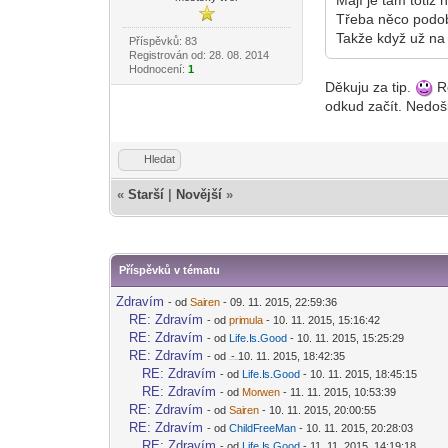
Třeba něco podob
Takže když už na
Příspěvků: 83
Registrován od: 28. 08. 2014
Hodnocení:
1
Děkuju za tip.
Ro
odkud začít. Nedoš
Hledat
«
Starší
|
Novější
»
Příspěvků v tématu
Zdravím
- od
Sai
ren
- 09. 11. 2015, 22:59:36
-diskusni-forum-
RE: Zdravím
- od
pri
mula
- 10. 11. 2015, 15:16:42
-diskusni-forum-
RE: Zdravím
- od
Life.I
s.Good
- 10. 11. 2015, 15:25:29
-diskusni-forum-
RE: Zdravím
- od
- 10. 11. 2015, 18:42:35
-diskusni-forum-
RE: Zdravím
- od
Life.I
s.Good
- 10. 11. 2015, 18:45:15
-diskusni-forum-
RE: Zdravím
- od
Mor
wen
- 11. 11. 2015, 10:53:39
-diskusni-forum-
RE: Zdravím
- od
Sai
ren
- 10. 11. 2015, 20:00:55
-diskusni-forum-
RE: Zdravím
- od
ChildF
reeMan
- 10. 11. 2015, 20:28:03
-diskusni-forum-
RE: Zdravím
- od
Life.I
s.Good
- 11. 11. 2015, 14:19:18