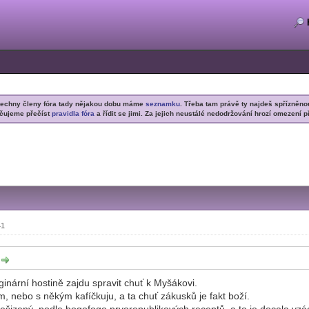
šechny členy fóra tady nějakou dobu máme
seznamku
. Třeba tam právě ty najdeš spřízněno
čujeme přečíst
pravidla fóra
a řídit se jimi. Za jejich neustálé nedodržování hrozí omezení p
41
:
ginární hostině zajdu spravit chuť k Myšákovi.
 nebo s někým kafíčkuju, a ta chuť zákusků je fakt boží.
 nešizený, podle hogofogo prvorepublikových receptů, a to je docela vzá