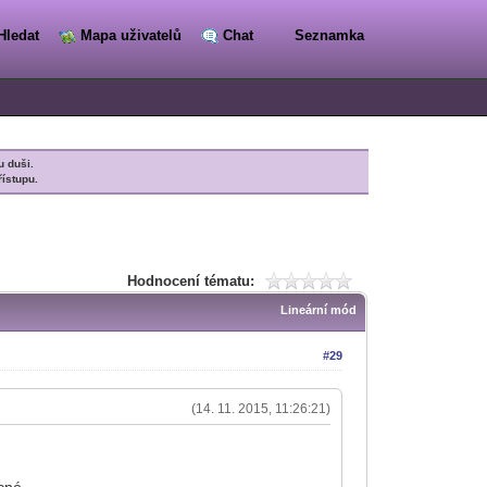
Hledat
Mapa uživatelů
Chat
Seznamka
u duši.
řístupu.
Hodnocení tématu:
Lineární mód
#29
(14. 11. 2015, 11:26:21)
cné.