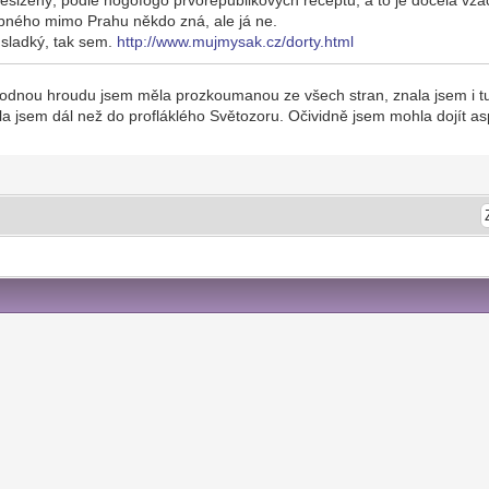
ného mimo Prahu někdo zná, ale já ne.
 sladký, tak sem.
http://www.mujmysak.cz/dorty.html
dnou hroudu jsem měla prozkoumanou ze všech stran, znala jsem i tu
la jsem dál než do profláklého Světozoru. Očividně jsem mohla dojít a