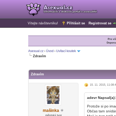
Vítejte návštevníku!
Přihlásit se
Registrovat se
Pro v
Doporu
Asexual.cz
›
Úvod
›
Uvítací koutek
Zdravím
0 Hlas(ů) - 0 Průměr
1
2
3
4
5
Zdravím
15. 11. 2015, 11:08:
adevr Napsal(a)
Protože si po ima
maš
inka
Občas tam snídám,
-diskusni-forum-
městský tvor
Mají je tam totiž