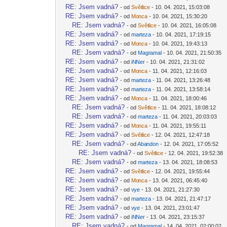
RE: Jsem vadná?
- od
Svět
lice
- 10. 04. 2021, 15:03:08
-diskusni-forum-
RE: Jsem vadná?
- od
Mo
nca
- 10. 04. 2021, 15:30:20
-diskusni-forum-
RE: Jsem vadná?
- od
Svět
lice
- 10. 04. 2021, 16:05:08
-diskusni-forum-
RE: Jsem vadná?
- od
mar
teza
- 10. 04. 2021, 17:19:15
-diskusni-forum-
RE: Jsem vadná?
- od
Mo
nca
- 10. 04. 2021, 19:43:13
-diskusni-forum-
RE: Jsem vadná?
- od
Magr
amal
- 10. 04. 2021, 21:50:35
-diskusni-forum-
RE: Jsem vadná?
- od
iN
Ner
- 10. 04. 2021, 21:31:02
-diskusni-forum-
RE: Jsem vadná?
- od
Mo
nca
- 11. 04. 2021, 12:16:03
-diskusni-forum-
RE: Jsem vadná?
- od
mar
teza
- 11. 04. 2021, 13:26:48
-diskusni-forum-
RE: Jsem vadná?
- od
mar
teza
- 11. 04. 2021, 13:58:14
-diskusni-forum-
RE: Jsem vadná?
- od
Mo
nca
- 11. 04. 2021, 18:00:46
-diskusni-forum-
RE: Jsem vadná?
- od
Svět
lice
- 11. 04. 2021, 18:08:12
-diskusni-forum-
RE: Jsem vadná?
- od
mar
teza
- 11. 04. 2021, 20:03:03
-diskusni-forum-
RE: Jsem vadná?
- od
Mo
nca
- 11. 04. 2021, 19:55:11
-diskusni-forum-
RE: Jsem vadná?
- od
Svět
lice
- 12. 04. 2021, 12:47:18
-diskusni-forum-
RE: Jsem vadná?
- od
Aba
ndon
- 12. 04. 2021, 17:05:52
-diskusni-forum-
RE: Jsem vadná?
- od
Svět
lice
- 12. 04. 2021, 19:52:38
-diskusni-forum-
RE: Jsem vadná?
- od
mar
teza
- 13. 04. 2021, 18:08:53
-diskusni-forum-
RE: Jsem vadná?
- od
Svět
lice
- 12. 04. 2021, 19:55:44
-diskusni-forum-
RE: Jsem vadná?
- od
Mo
nca
- 13. 04. 2021, 06:45:40
-diskusni-forum-
RE: Jsem vadná?
- od
v
ye
- 13. 04. 2021, 21:27:30
-diskusni-forum-
RE: Jsem vadná?
- od
mar
teza
- 13. 04. 2021, 21:47:17
-diskusni-forum-
RE: Jsem vadná?
- od
v
ye
- 13. 04. 2021, 23:01:47
-diskusni-forum-
RE: Jsem vadná?
- od
iN
Ner
- 13. 04. 2021, 23:15:37
-diskusni-forum-
RE: Jsem vadná?
- od
Magr
amal
- 14. 04. 2021, 02:00:02