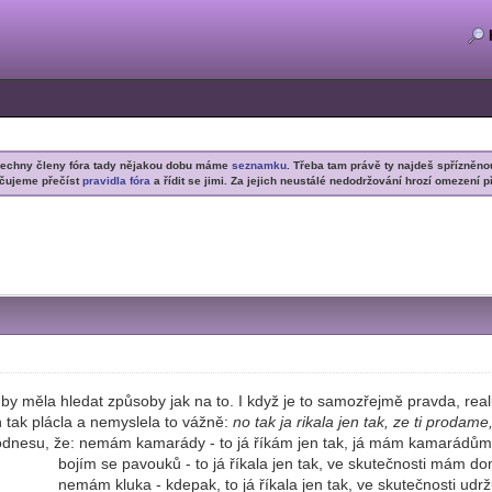
šechny členy fóra tady nějakou dobu máme
seznamku
. Třeba tam právě ty najdeš spřízněno
čujeme přečíst
pravidla fóra
a řídit se jimi. Za jejich neustálé nedodržování hrozí omezení p
 by měla hledat způsoby jak na to. I když je to samozřejmě pravda, real
n tak plácla a nemyslela to vážně:
no tak ja rikala jen tak, ze ti prodame
ě odnesu, že: nemám kamarády - to já říkám jen tak, já mám kamarádům
ů - to já říkala jen tak, ve skutečnosti mám doma u pos
depak, to já říkala jen tak, ve skutečnosti udržuju něk