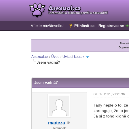
Vítejte návštevníku!
Přihlásit se
Registrovat se
Pro v
Doporu
Asexual.cz
›
Úvod
›
Uvítací koutek
Jsem vadná?
0 Hlas(ů) - 0 Průměr
1
2
3
4
5
Jsem vadná?
06. 09. 2021, 21:26:36
Tady nejde o to. že
zareaguje, že to je
Já si z toho klidn
bojím se pavouk
mar
teza
-diskusni-forum-
nemám kluka - k
Nováček