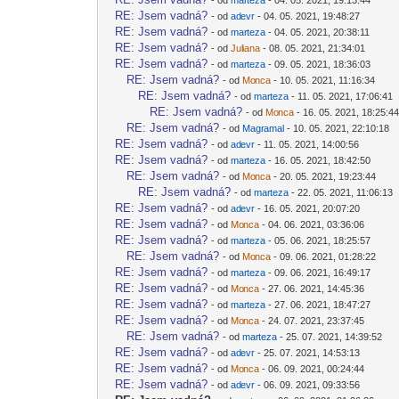
-diskusni-forum-
RE: Jsem vadná?
- od
ad
evr
- 04. 05. 2021, 19:48:27
-diskusni-forum-
RE: Jsem vadná?
- od
mar
teza
- 04. 05. 2021, 20:38:11
-diskusni-forum-
RE: Jsem vadná?
- od
Jul
iana
- 08. 05. 2021, 21:34:01
-diskusni-forum-
RE: Jsem vadná?
- od
mar
teza
- 09. 05. 2021, 18:36:03
-diskusni-forum-
RE: Jsem vadná?
- od
Mo
nca
- 10. 05. 2021, 11:16:34
-diskusni-forum-
RE: Jsem vadná?
- od
mar
teza
- 11. 05. 2021, 17:06:41
-diskusni-forum-
RE: Jsem vadná?
- od
Mo
nca
- 16. 05. 2021, 18:25:4
-diskusni-forum-
RE: Jsem vadná?
- od
Magr
amal
- 10. 05. 2021, 22:10:18
-diskusni-forum-
RE: Jsem vadná?
- od
ad
evr
- 11. 05. 2021, 14:00:56
-diskusni-forum-
RE: Jsem vadná?
- od
mar
teza
- 16. 05. 2021, 18:42:50
-diskusni-forum-
RE: Jsem vadná?
- od
Mo
nca
- 20. 05. 2021, 19:23:44
-diskusni-forum-
RE: Jsem vadná?
- od
mar
teza
- 22. 05. 2021, 11:06:13
-diskusni-forum-
RE: Jsem vadná?
- od
ad
evr
- 16. 05. 2021, 20:07:20
-diskusni-forum-
RE: Jsem vadná?
- od
Mo
nca
- 04. 06. 2021, 03:36:06
-diskusni-forum-
RE: Jsem vadná?
- od
mar
teza
- 05. 06. 2021, 18:25:57
-diskusni-forum-
RE: Jsem vadná?
- od
Mo
nca
- 09. 06. 2021, 01:28:22
-diskusni-forum-
RE: Jsem vadná?
- od
mar
teza
- 09. 06. 2021, 16:49:17
-diskusni-forum-
RE: Jsem vadná?
- od
Mo
nca
- 27. 06. 2021, 14:45:36
-diskusni-forum-
RE: Jsem vadná?
- od
mar
teza
- 27. 06. 2021, 18:47:27
-diskusni-forum-
RE: Jsem vadná?
- od
Mo
nca
- 24. 07. 2021, 23:37:45
-diskusni-forum-
RE: Jsem vadná?
- od
mar
teza
- 25. 07. 2021, 14:39:52
-diskusni-forum-
RE: Jsem vadná?
- od
ad
evr
- 25. 07. 2021, 14:53:13
-diskusni-forum-
RE: Jsem vadná?
- od
Mo
nca
- 06. 09. 2021, 00:24:44
-diskusni-forum-
RE: Jsem vadná?
- od
ad
evr
- 06. 09. 2021, 09:33:56
-diskusni-forum-