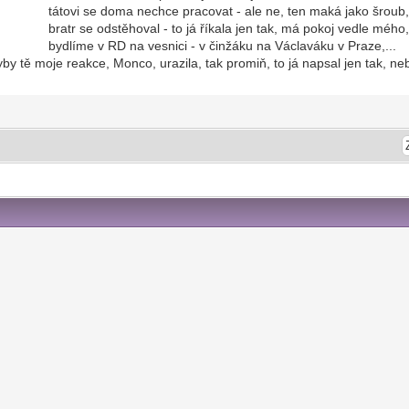
 nechce pracovat - ale ne, ten maká jako šroub, to m
ěhoval - to já říkala jen tak, má pokoj vedle mého
na vesnici - v činžáku na Václaváku v Praze,...
yby tě moje reakce, Monco, urazila, tak promiň, to já napsal jen tak, ne
6