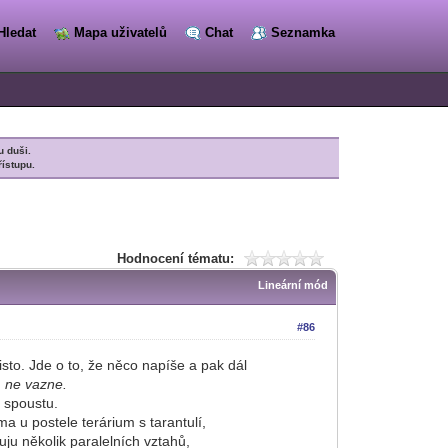
Hledat
Mapa uživatelů
Chat
Seznamka
u duši.
řístupu.
Hodnocení tématu:
Lineární mód
#86
isto. Jde o to, že něco napíše a pak dál
, ne vazne.
 spoustu.
tele terárium s tarantulí,
olik paralelních vztahů,