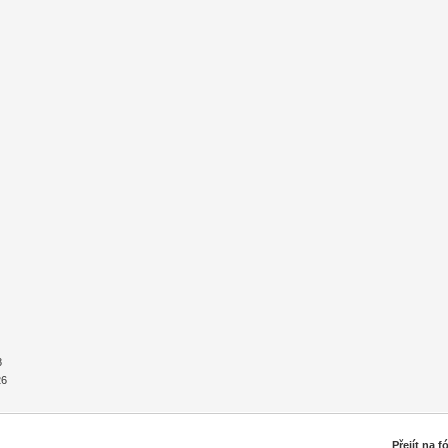
8
26
Přejít na 