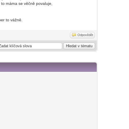
áma se věčně povaluje,
,
ber to vážně.
Odpovědět