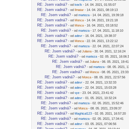
-diskusni-forum-
RE: Jsem vadná?
- od
ke
x!k
- 14. 04. 2021, 01:55:07
-diskusni-forum-
RE: Jsem vadná?
- od
Ilm
atar
- 14. 04. 2021, 08:19:13
-diskusni-forum-
RE: Jsem vadná?
- od
mar
teza
- 14. 04. 2021, 19:39:18
-diskusni-forum-
RE: Jsem vadná?
- od
Mo
nca
- 14. 04. 2021, 19:21:18
-diskusni-forum-
RE: Jsem vadná?
- od
Mo
nca
- 16. 04. 2021, 03:18:52
-diskusni-forum-
RE: Jsem vadná?
- od
mar
teza
- 17. 04. 2021, 11:18:10
-diskusni-forum-
RE: Jsem vadná?
- od
ad
evr
- 16. 04. 2021, 19:38:37
-diskusni-forum-
RE: Jsem vadná?
- od
Mo
nca
- 22. 04. 2021, 13:22:12
-diskusni-forum-
RE: Jsem vadná?
- od
mar
teza
- 22. 04. 2021, 22:07:24
-diskusni-forum-
RE: Jsem vadná?
- od
Jul
iana
- 30. 04. 2021, 12:16:24
-diskusni-forum-
RE: Jsem vadná?
- od
mar
teza
- 02. 05. 2021, 16:06:
-diskusni-forum-
RE: Jsem vadná?
- od
Jul
iana
- 06. 05. 2021, 19:41
-diskusni-forum-
RE: Jsem vadná?
- od
mar
teza
- 08. 05. 2021, 1
-diskusni-forum-
RE: Jsem vadná?
- od
Mo
nca
- 08. 05. 2021, 23:33
-diskusni-forum-
RE: Jsem vadná?
- od
Mo
nca
- 08. 05. 2021, 22:57:56
-diskusni-forum-
RE: Jsem vadná?
- od
ad
evr
- 22. 04. 2021, 13:32:33
-diskusni-forum-
RE: Jsem vadná?
- od
ad
evr
- 22. 04. 2021, 15:03:28
-diskusni-forum-
RE: Jsem vadná?
- od
v
ye
- 23. 04. 2021, 23:41:42
-diskusni-forum-
RE: Jsem vadná?
- od
ad
evr
- 01. 05. 2021, 10:32:24
-diskusni-forum-
RE: Jsem vadná?
- od
mar
teza
- 02. 05. 2021, 15:52:46
-diskusni-forum-
RE: Jsem vadná?
- od
Mo
nca
- 08. 05. 2021, 23:09:37
-diskusni-forum-
RE: Jsem vadná?
- od
Maghi
cal123
- 02. 05. 2021, 16:57:20
-diskusni-forum-
RE: Jsem vadná?
- od
mar
teza
- 02. 05. 2021, 17:34:41
-diskusni-forum-
RE: Jsem vadná?
- od
ad
evr
- 03. 05. 2021, 07:06:56
-diskusni-forum-
RE: Jsem vadná?
- od
mar
teza
- 04. 05. 2021, 19:13:44