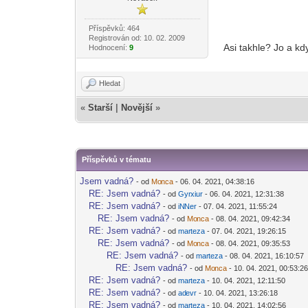
tátovi se doma
bratr se odst
Příspěvků: 464
bydlíme v RD 
Registrován od: 10. 02. 2009
Asi takhle? Jo a kd
Hodnocení:
9
Hledat
«
Starší
|
Novější
»
Příspěvků v tématu
Jsem vadná?
- od
Mo
nca
- 06. 04. 2021, 04:38:16
-diskusni-forum-
RE: Jsem vadná?
- od
Gyr
xiur
- 06. 04. 2021, 12:31:38
-diskusni-forum-
RE: Jsem vadná?
- od
iN
Ner
- 07. 04. 2021, 11:55:24
-diskusni-forum-
RE: Jsem vadná?
- od
Mo
nca
- 08. 04. 2021, 09:42:34
-diskusni-forum-
RE: Jsem vadná?
- od
mar
teza
- 07. 04. 2021, 19:26:15
-diskusni-forum-
RE: Jsem vadná?
- od
Mo
nca
- 08. 04. 2021, 09:35:53
-diskusni-forum-
RE: Jsem vadná?
- od
mar
teza
- 08. 04. 2021, 16:10:57
-diskusni-forum-
RE: Jsem vadná?
- od
Mo
nca
- 10. 04. 2021, 00:53:2
-diskusni-forum-
RE: Jsem vadná?
- od
mar
teza
- 10. 04. 2021, 12:11:50
-diskusni-forum-
RE: Jsem vadná?
- od
ad
evr
- 10. 04. 2021, 13:26:18
-diskusni-forum-
RE: Jsem vadná?
- od
mar
teza
- 10. 04. 2021, 14:02:56
-diskusni-forum-