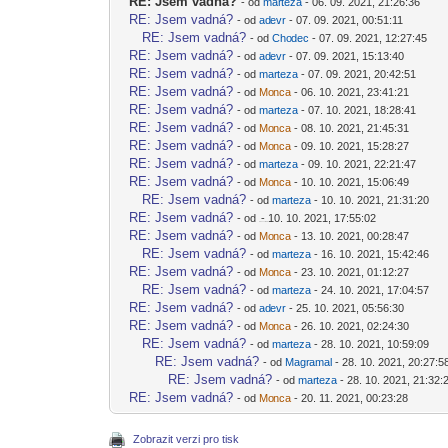
RE: Jsem vadná?
- od
mar
teza
- 06. 09. 2021, 21:26:36
-diskusni-forum-
RE: Jsem vadná?
- od
ad
evr
- 07. 09. 2021, 00:51:11
-diskusni-forum-
RE: Jsem vadná?
- od
Cho
dec
- 07. 09. 2021, 12:27:45
-diskusni-forum-
RE: Jsem vadná?
- od
ad
evr
- 07. 09. 2021, 15:13:40
-diskusni-forum-
RE: Jsem vadná?
- od
mar
teza
- 07. 09. 2021, 20:42:51
-diskusni-forum-
RE: Jsem vadná?
- od
Mo
nca
- 06. 10. 2021, 23:41:21
-diskusni-forum-
RE: Jsem vadná?
- od
mar
teza
- 07. 10. 2021, 18:28:41
-diskusni-forum-
RE: Jsem vadná?
- od
Mo
nca
- 08. 10. 2021, 21:45:31
-diskusni-forum-
RE: Jsem vadná?
- od
Mo
nca
- 09. 10. 2021, 15:28:27
-diskusni-forum-
RE: Jsem vadná?
- od
mar
teza
- 09. 10. 2021, 22:21:47
-diskusni-forum-
RE: Jsem vadná?
- od
Mo
nca
- 10. 10. 2021, 15:06:49
-diskusni-forum-
RE: Jsem vadná?
- od
mar
teza
- 10. 10. 2021, 21:31:20
-diskusni-forum-
RE: Jsem vadná?
- od
- 10. 10. 2021, 17:55:02
-diskusni-forum-
RE: Jsem vadná?
- od
Mo
nca
- 13. 10. 2021, 00:28:47
-diskusni-forum-
RE: Jsem vadná?
- od
mar
teza
- 16. 10. 2021, 15:42:46
-diskusni-forum-
RE: Jsem vadná?
- od
Mo
nca
- 23. 10. 2021, 01:12:27
-diskusni-forum-
RE: Jsem vadná?
- od
mar
teza
- 24. 10. 2021, 17:04:57
-diskusni-forum-
RE: Jsem vadná?
- od
ad
evr
- 25. 10. 2021, 05:56:30
-diskusni-forum-
RE: Jsem vadná?
- od
Mo
nca
- 26. 10. 2021, 02:24:30
-diskusni-forum-
RE: Jsem vadná?
- od
mar
teza
- 28. 10. 2021, 10:59:09
-diskusni-forum-
RE: Jsem vadná?
- od
Magr
amal
- 28. 10. 2021, 20:27:5
-diskusni-forum-
RE: Jsem vadná?
- od
mar
teza
- 28. 10. 2021, 21:32:
-diskusni-forum-
RE: Jsem vadná?
- od
Mo
nca
- 20. 11. 2021, 00:23:28
-diskusni-forum-
Zobrazit verzi pro tisk