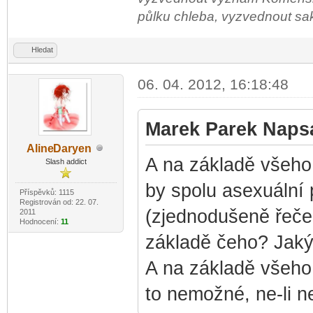
půlku chleba, vyzvednout sako 
Hledat
06. 04. 2012, 16:18:48
Marek Parek Napsa
Aline
Daryen
-diskusni-forum-
A na základě všeho 
Slash addict
by spolu asexuální 
Příspěvků: 1115
Registrován od: 22. 07.
(zjednodušeně řečen
2011
Hodnocení:
11
základě čeho? Jakým
A na základě všeho 
to nemožné, ne-li 