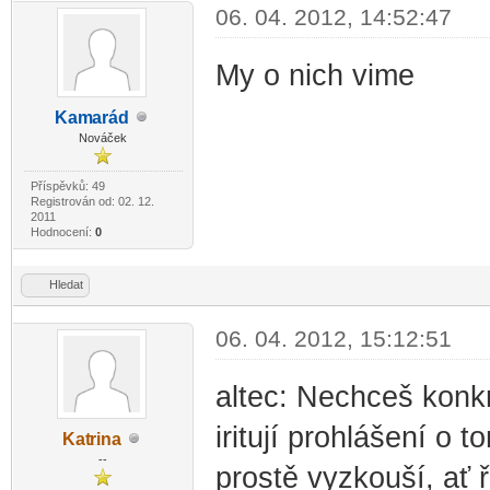
06. 04. 2012, 14:52:47
My o nich vime
Kam
arád
-diskusni-forum-
Nováček
Příspěvků: 49
Registrován od: 02. 12.
2011
Hodnocení:
0
Hledat
06. 04. 2012, 15:12:51
altec: Nechceš konkr
iritují prohlášení o
Kat
rina
-diskusni-forum-
--
prostě vyzkouší, ať ř