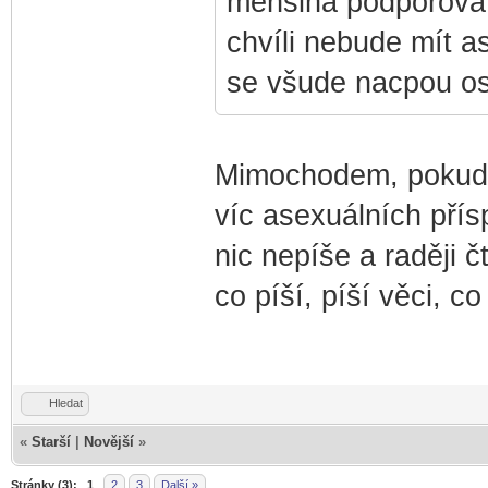
menšina podporovat
chvíli nebude mít a
se všude nacpou ost
Mimochodem, pokud T
víc asexuálních přís
nic nepíše a raději č
co píší, píší věci, co
Hledat
«
Starší
|
Novější
»
Stránky (3):
1
2
3
Další »