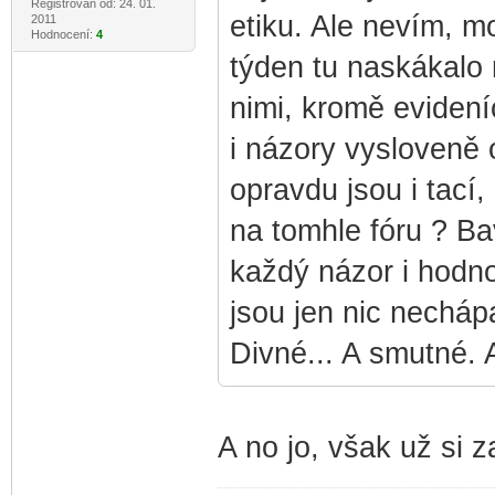
Registrován od: 24. 01.
etiku. Ale nevím, mo
2011
Hodnocení:
4
týden tu naskákalo 
nimi, kromě eviden
i názory vysloveně o
opravdu jsou i tací,
na tomhle fóru ? Bav
každý názor i hodnot
jsou jen nic necháp
Divné... A smutné. 
A no jo, však už si 