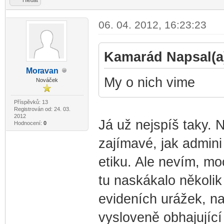
06. 04. 2012, 16:23:23
Kamarád Napsal(a
Mor
avan
-diskusni-forum-
My o nich vime
Nováček
Příspěvků: 13
Registrován od: 24. 03.
2012
Já už nejspíš taky. N
Hodnocení:
0
zajímavé, jak admini
etiku. Ale nevím, moc
tu naskákalo několik
evideních urážek, n
vysloveně obhajující 