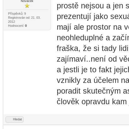
Nováček
prostě nejsou a jen 
Příspěvků: 9
prezentují jako sexuá
Registrován od: 21. 03.
2012
mají ale prostor na v
Hodnocení:
0
neohleduplné a začí
fraška, že si tady lid
zajímaví..není od věc
a jestli je to fakt je
vznikly za účelem n
poradit skutečným a
člověk opravdu kam j
Hledat