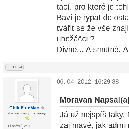
tací, pro které je to
Baví je rýpat do osta
tvářit se že vše znaj
ubožáčci ?
Divné... A smutné. A
Hledat
06. 04. 2012, 16:29:38
Moravan Napsal(a)
ChildF
reeMan
-diskusni-forum-
Já už nejspíš taky. 
skoro in žinýrující se inžinýr
zajímavé, jak admin
Příspěvků: 2485