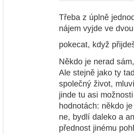
Třeba z úplně jedno
nájem vyjde ve dvou 
pokecat, když přijd
Někdo je nerad sám, 
Ale stejně jako ty t
společný život, mluv
jinde tu asi možnosti
hodnotách: někdo je t
ne, bydlí daleko a a
přednost jinému pohl