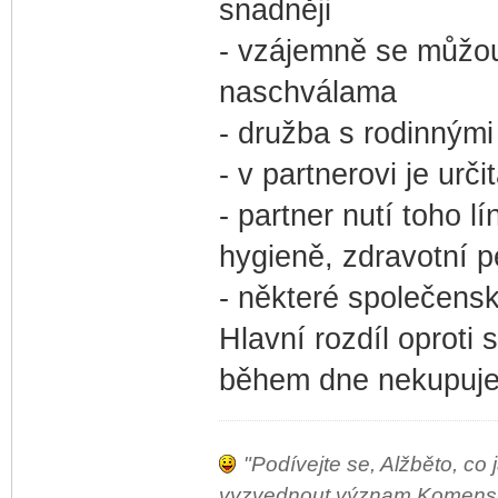
snadněji
- vzájemně se můžou
naschválama
- družba s rodinnými
- v partnerovi je urč
- partner nutí toho l
hygieně, zdravotní p
- některé společensk
Hlavní rozdíl oproti
během dne nekupujem
"Podívejte se, Alžběto, co 
vyzvednout význam Komenského