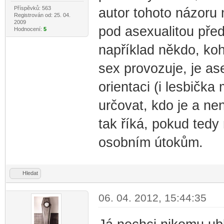
Příspěvků: 563
autor tohoto názoru
Registrován od: 25. 04.
2009
pod asexualitou před
Hodnocení:
5
například někdo, koh
sex provozuje, je as
orientaci (i lesbičk
určovat, kdo je a nen
tak říká, pokud tedy
osobním útokům.
Hledat
06. 04. 2012, 15:44:35