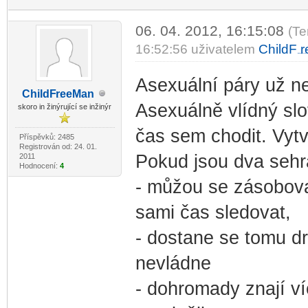
06. 04. 2012, 16:15:08
(Te
16:52:56 uživatelem
ChildF
r
-diskusni-forum-
Asexuální páry už n
ChildF
reeMan
-diskusni-forum-
Asexuálně vlídný slo
skoro in žinýrující se inžinýr
čas sem chodit. Vytvá
Příspěvků: 2485
Registrován od: 24. 01.
Pokud jsou dva sehra
2011
Hodnocení:
4
- můžou se zásobovat
sami čas sledovat,
- dostane se tomu d
nevládne
- dohromady znají víc