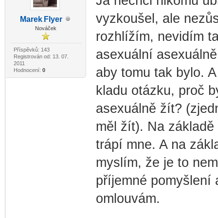
Já nechci nikomu ubl
vyzkoušel, ale nezůst
Marek
Flyer
-diskusni-forum-
Nováček
rozhlížím, nevidím t
Příspěvků: 143
asexuální asexuálně 
Registrován od: 13. 07.
2011
aby tomu tak bylo. A
Hodnocení:
0
kladu otázku, proč b
asexuálně žít? (zje
měl žít). Na základě
trápí mne. A na zákl
myslím, že je to nem
příjemné pomyšlení a
omlouvám.