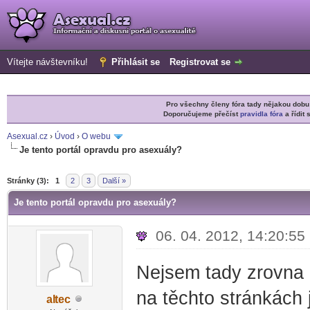
Vítejte návštevníku!
Přihlásit se
Registrovat se
Pro všechny členy fóra tady nějakou do
Doporučujeme přečíst
pravidla fóra
a řídit 
Asexual.cz
›
Úvod
›
O webu
Je tento portál opravdu pro asexuály?
r
Stránky (3):
1
2
3
Další »
Je tento portál opravdu pro asexuály?
06. 04. 2012, 14:20:55
Nejsem tady zrovna n
na těchto stránkách 
al
tec
-diskusni-forum-