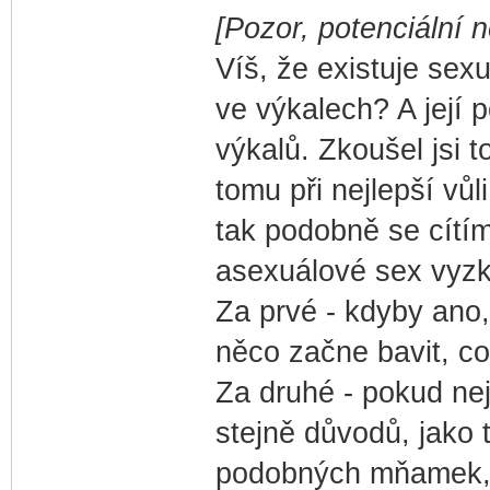
[Pozor, potenciální n
Víš, že existuje sexu
ve výkalech? A její 
výkalů. Zkoušel jsi 
tomu při nejlepší vů
tak podobně se cítí
asexuálové sex vyzk
Za prvé - kdyby ano,
něco začne bavit, co
Za druhé - pokud nej
stejně důvodů, jako 
podobných mňamek, a 