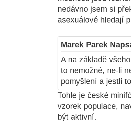
nedávno jsem si přek
asexuálové hledají p
Marek Parek Napsa
A na základě všeho 
to nemožné, ne-li n
pomyšlení a jestli 
Tohle je české minif
vzorek populace, nav
být aktivní.