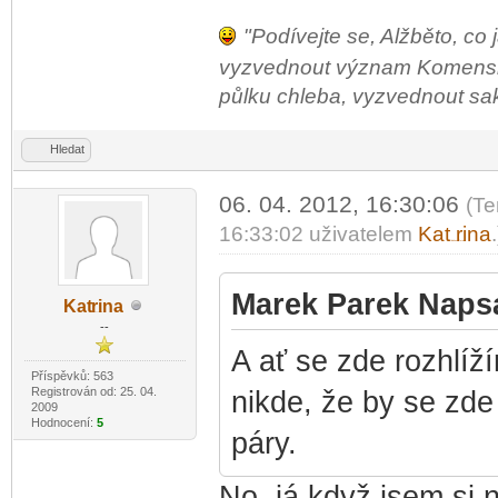
"Podívejte se, Alžběto, co 
vyzvednout význam Komenského
půlku chleba, vyzvednout sako 
Hledat
06. 04. 2012, 16:30:06
(Te
16:33:02 uživatelem
Kat
rina
.
-diskusni-forum-
Marek Parek Napsa
Kat
rina
-diskusni-forum-
--
A ať se zde rozhlíž
Příspěvků: 563
Registrován od: 25. 04.
nikde, že by se zde
2009
Hodnocení:
5
páry.
No, já když jsem si 