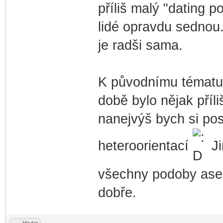
příliš malý "dating p
lidé opravdu sednou.
je radši sama.
K původnímu tématu:
době bylo nějak příli
nanejvýš bych si pos
heteroorientací
Ji
všechny podoby asexu
dobře.
Hledat