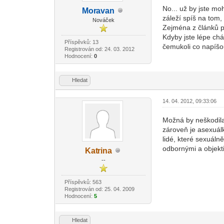
No... už by jste mo
Mor
avan
-diskusni-forum-
záleží spíš na tom,
Nováček
Zejména z článků p
Kdyby jste lépe cháp
Příspěvků: 13
čemukoli co napíšou
Registrován od: 24. 03. 2012
Hodnocení:
0
Hledat
14. 04. 2012, 09:33:06
Možná by neškodila 
zároveň je asexuál
lidé, které sexuáln
odbornými a objekti
Kat
rina
-diskusni-forum-
--
Příspěvků: 563
Registrován od: 25. 04. 2009
Hodnocení:
5
Hledat