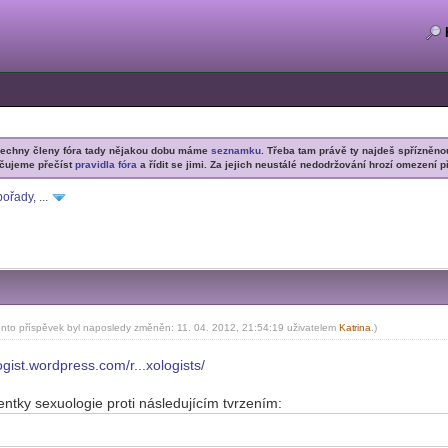
šechny členy fóra tady nějakou dobu máme
seznamku
. Třeba tam právě ty najdeš spřízněno
čujeme přečíst
pravidla fóra
a řídit se jimi. Za jejich neustálé nedodržování hrozí omezení p
ořady, ...
ento příspěvek byl naposledy změněn: 11. 04. 2012, 21:54:19 uživatelem
Kat
rina
.)
-diskusni-forum-
ogist.wordpress.com/r...xologists/
ntky sexuologie proti následujícím tvrzením: