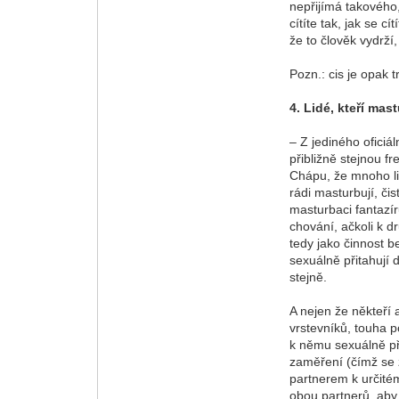
nepřijímá takového,
cítíte tak, jak se 
že to člověk vydrž
Pozn.: cis je opak t
4. Lidé, kteří mas
– Z jediného oficiá
přibližně stejnou f
Chápu, že mnoho lid
rádi masturbují, či
masturbaci fantazíru
chování, ačkoli k d
tedy jako činnost b
sexuálně přitahují 
stejně.
A nejen že někteří 
vrstevníků, touha p
k němu sexuálně při
zaměření (čímž se 
partnerem k určitém
obou partnerů, aby 