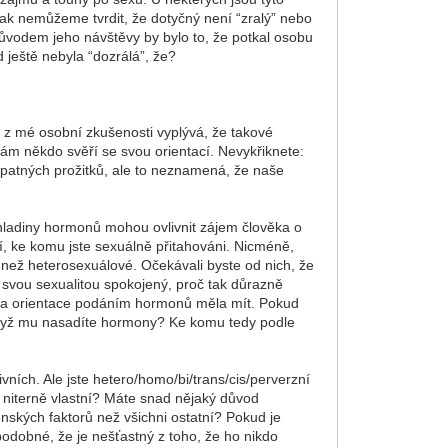
šak nemůžeme tvrdit, že dotyčný není “zralý” nebo
důvodem jeho návštěvy by bylo to, že potkal osobu
d ještě nebyla “dozrálá”, že?
ale z mé osobní zkušenosti vyplývá, že takové
ám někdo svěří se svou orientací. Nevykřiknete:
 špatných prožitků, ale to neznamená, že naše
e hladiny hormonů mohou ovlivnit zájem člověka o
, ke komu jste sexuálně přitahováni. Nicméně,
ů než heterosexuálové. Očekávali byste od nich, že
 svou sexualitou spokojený, proč tak důrazně
měna orientace podáním hormonů měla mít. Pokud
 když mu nasadíte hormony? Ke komu tedy podle
ních. Ale jste hetero/homo/bi/trans/cis/perverzní
í, niterně vlastní? Máte snad nějaký důvod
nských faktorů než všichni ostatní? Pokud je
ěpodobné, že je nešťastný z toho, že ho nikdo