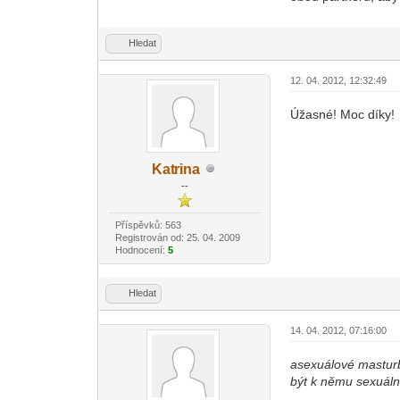
Hledat
12. 04. 2012, 12:32:49
Úžasné! Moc díky!
Kat
rina
-diskusni-forum-
--
Příspěvků: 563
Registrován od: 25. 04. 2009
Hodnocení:
5
Hledat
14. 04. 2012, 07:16:00
asexuálové masturbu
být k němu sexuálně 