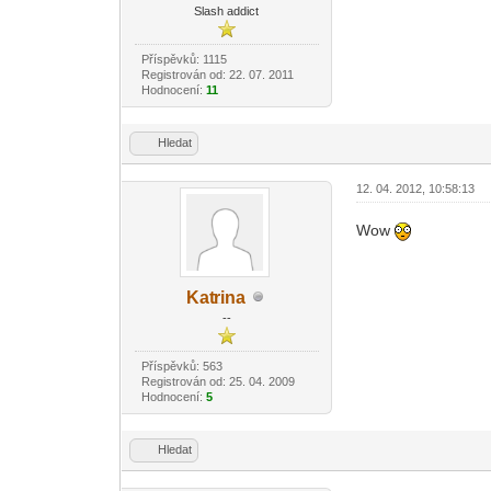
Slash addict
Příspěvků: 1115
Registrován od: 22. 07. 2011
Hodnocení:
11
Hledat
12. 04. 2012, 10:58:13
Wow
Kat
rina
-diskusni-forum-
--
Příspěvků: 563
Registrován od: 25. 04. 2009
Hodnocení:
5
Hledat