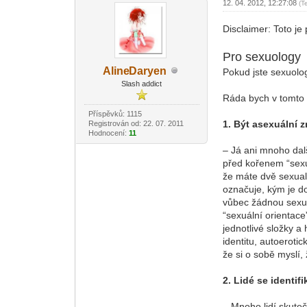
12. 04. 2012, 12:27:08
(T
Disclaimer: Toto je
Pro sexuology
Aline
Daryen
Pokud jste sexuolog
-diskusni-forum-
Slash addict
Ráda bych v tomto t
Příspěvků: 1115
1. Být asexuální 
Registrován od: 22. 07. 2011
Hodnocení:
11
– Já ani mnoho dal
před kořenem “sexu
že máte dvě sexual
označuje, kým je do
vůbec žádnou sexual
“sexuální orientace
jednotlivé složky a
identitu, autoerotic
že si o sobě myslí
2. Lidé se identif
– Mnoho lidí skute