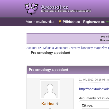
Vítejte návštevníku!
Přihlásit se
Registrovat se
Pro v
Doporu
Asexual.cz
›
Média a viditelnost
›
Noviny, časopisy, magazíny, p
Pro sexuology a podobně
1 Hlas(ů) - 5 Průměr
1
2
3
4
5
Pro sexuology a podobně
11. 04. 2012, 20:16:08
(T
http://asexualsexol
Argumenty od stude
Kat
rina
Citace:
-diskusni-forum-
--