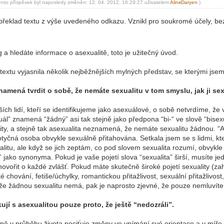
ento příspěvek byl naposledy změněn: 12. 04. 2012, 16:29:27 uživatelem
Aline
Daryen
.)
-diskusni-forum-
 překlad textu z výše uvedeného odkazu. Vznikl pro soukromé účely, bez
 a hledáte informace o asexualitě, toto je užitečný úvod.
extu vyjasnila několik nejběžnějších mylných představ, se kterými jse
znamená tvrdit o sobě, že nemáte sexualitu v tom smyslu, jak ji se
ších lidí, kteří se identifikujeme jako asexuálové, o sobě netvrdíme, 
ál” znamená “žádný” asi tak stejně jako předpona “bi-“ ve slově “bise
ity, a stejně tak asexualita neznamená, že nemáte sexualitu žádnou. “A
tyčná osoba obvykle sexuálně přitahována. Setkala jsem se s lidmi, kte
itu, ale když se jich zeptám, co pod slovem sexualita rozumí, obvykle 
” jako synonyma. Pokud je vaše pojetí slova “sexualita” širší, musíte j
 hovořit o každé zvlášť. Pokud máte skutečně široké pojetí sexuality (za
ké chování, fetiše/úchylky, romantickou přitažlivost, sexuální přitažlivo
, že žádnou sexualitu nemá, pak je naprosto zjevné, že pouze nemluvít
ikují s asexualitou pouze proto, že ještě “nedozráli”.
čně v průběhu života pociťuje změny ve vnímání své orientace a v míře 