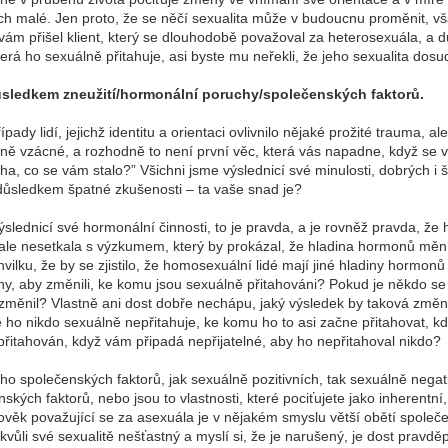
ých malé. Jen proto, že se něčí sexualita může v budoucnu proměnit, v
 vám přišel klient, který se dlouhodobě považoval za heterosexuála, a 
terá ho sexuálně přitahuje, asi byste mu neřekli, že jeho sexualita dosu
důsledkem zneužití/hormonální poruchy/společenských faktorů.
pady lidí, jejichž identitu a orientaci ovlivnilo nějaké prožité trauma, 
ně vzácné, a rozhodně to není první věc, která vás napadne, když se v
ha, co se vám stalo?” Všichni jsme výslednicí své minulosti, dobrých i
 důsledkem špatné zkušenosti – ta vaše snad je?
ýslednicí své hormonální činnosti, to je pravda, a je rovněž pravda, ž
 ale nesetkala s výzkumem, který by prokázal, že hladina hormonů mění
vilku, že by se zjistilo, že homosexuální lidé mají jiné hladiny hormon
y, aby změnili, ke komu jsou sexuálně přitahováni? Pokud je někdo se
ji změnil? Vlastně ani dost dobře nechápu, jaký výsledek by taková z
e ho nikdo sexuálně nepřitahuje, ke komu ho to asi začne přitahovat,
přitahován, když vám připadá nepřijatelné, aby ho nepřitahoval nikdo?
 společenských faktorů, jak sexuálně pozitivních, tak sexuálně negativ
ských faktorů, nebo jsou to vlastnosti, které pociťujete jako inherentn
ověk považující se za asexuála je v nějakém smyslu větší obětí společe
kvůli své sexualitě nešťastný a myslí si, že je narušený, je dost pravd