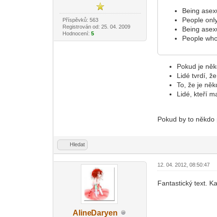
Being asexu
People only
Příspěvků: 563
Registrován od: 25. 04. 2009
Being asexu
Hodnocení:
5
People who 
Pokud je něk
Lidé tvrdí, ž
To, že je ně
Lidé, kteří m
Pokud by to někdo 
Hledat
12. 04. 2012, 08:50:47
Fantastický text. K
Aline
Daryen
-diskusni-forum-