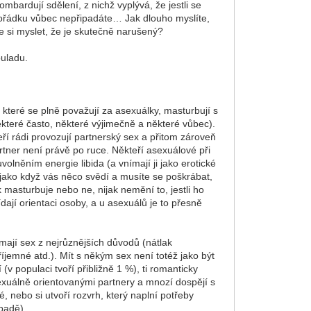
ombardují sdělení, z nichž vyplývá, že jestli se
nepořádku vůbec nepřipadáte… Jak dlouho myslíte,
e si myslet, že je skutečně narušený?
ouladu.
, které se plně považují za asexuálky, masturbují s
některé často, některé výjimečně a některé vůbec).
ří rádi provozují partnerský sex a přitom zároveň
rtner není právě po ruce. Někteří asexuálové při
uvolněním energie libida (a vnímají ji jako erotické
, jako když vás něco svědí a musíte se poškrábat,
k masturbuje nebo ne, nijak nemění to, jestli ho
dají orientaci osoby, a u asexuálů je to přesně
mají sex z nejrůznějších důvodů (nátlak
íjemné atd.). Mít s někým sex není totéž jako být
v populaci tvoří přibližně 1 %), ti romanticky
xuálně orientovanými partnery a mnozí dospějí s
, nebo si utvoří rozvrh, který naplní potřeby
padě).