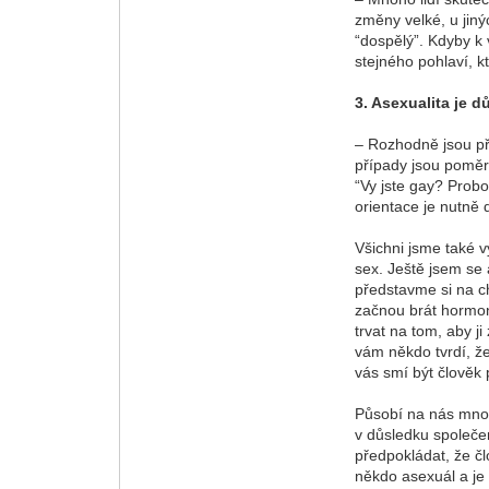
změny velké, u jin
“dospělý”. Kdyby k
stejného pohlaví, k
3. Asexualita je 
– Rozhodně jsou pří
případy jsou poměr
“Vy jste gay? Probo
orientace je nutně
Všichni jsme také v
sex. Ještě jsem se
představme si na ch
začnou brát hormon
trvat na tom, aby 
vám někdo tvrdí, ž
vás smí být člověk 
Působí na nás mnoho
v důsledku společen
předpokládat, že čl
někdo asexuál a je 