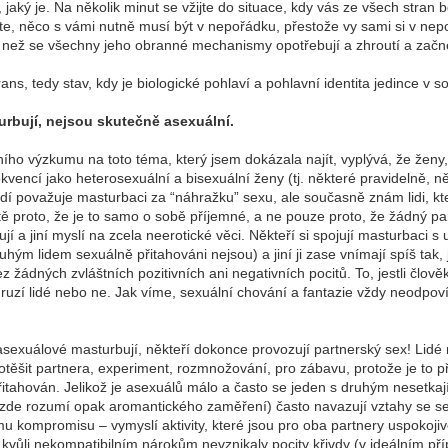
 jaký je. Na několik minut se vžijte do situace, kdy vás ze všech stran b
cítíte, něco s vámi nutně musí být v nepořádku, přestože vy sami si v 
í, než se všechny jeho obranné mechanismy opotřebují a zhroutí a začn
rans, tedy stav, kdy je biologické pohlaví a pohlavní identita jedince v s
turbují, nejsou skutečně asexuální.
lního výzkumu na toto téma, který jsem dokázala najít, vyplývá, že ženy
rekvencí jako heterosexuální a bisexuální ženy (tj. některé pravidelně, 
í považuje masturbaci za “náhražku” sexu, ale současně znám lidi, kte
stě proto, že je to samo o sobě příjemné, a ne pouze proto, že žádný pa
jí a jiní myslí na zcela neerotické věci. Někteří si spojují masturbaci s 
ruhým lidem sexuálně přitahováni nejsou) a jiní ji zase vnímají spíš tak
ez žádných zvláštních pozitivních ani negativních pocitů. To, jestli člově
druzí lidé nebo ne. Jak víme, sexuální chování a fantazie vždy neodpoví
asexuálové masturbují, někteří dokonce provozují partnerský sex! Lidé 
otěšit partnera, experiment, rozmnožování, pro zábavu, protože je to př
tahován. Jelikož je asexuálů málo a často se jeden s druhým nesetkají (
zde rozumí opak aromantického zaměření) často navazují vztahy se se
u kompromisu – vymyslí aktivity, které jsou pro oba partnery uspokojivé
kvůli nekompatibilním nárokům nevznikaly pocity křivdy (v ideálním pří