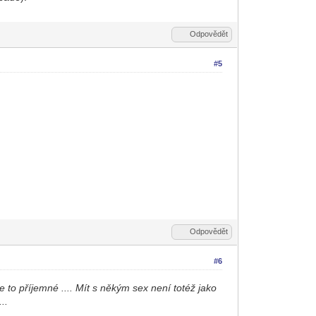
Odpovědět
#5
Odpovědět
#6
e to příjemné .... Mít s někým sex není totéž jako
..