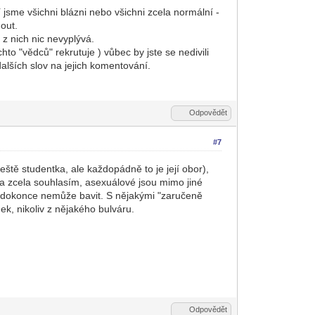
 jsme všichni blázni nebo všichni zcela normální -
nout.
z nich nic nevyplývá.
chto "vědců" rekrutuje ) vůbec by jste se nedivili
dalších slov na jejich komentování.
Odpovědět
#7
ště studentka, ale každopádně to je její obor),
la zcela souhlasím, asexuálové jsou mimo jiné
 to dokonce nemůže bavit. S nějakými "zaručeně
ek, nikoliv z nějakého bulváru.
Odpovědět