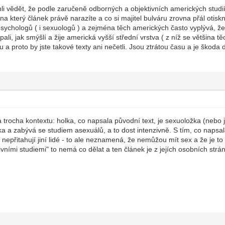
hli vědět, že podle zaručeně odborných a objektivních amerických studií
 na který článek právě narazíte a co si majitel bulváru zrovna přál otisk
sychologů ( i sexuologů ) a zejména těch amerických často vyplývá, že 
ali, jak smýšlí a žije americká vyšší střední vrstva ( z níž se většina tě
 a proto by jste takové texty ani nečetli. Jsou ztrátou času a je škoda 
trocha kontextu: holka, co napsala původní text, je sexuoložka (nebo je
ka a zabývá se studiem asexuálů, a to dost intenzivně. S tím, co napsa
ě nepřitahují jiní lidé - to ale neznamená, že nemůžou mít sex a že je
vními studiemi" to nemá co dělat a ten článek je z jejích osobních strán