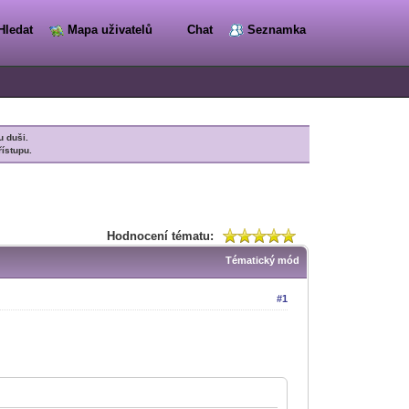
Hledat
Mapa uživatelů
Chat
Seznamka
u duši.
řístupu.
Hodnocení tématu:
Tématický mód
#1