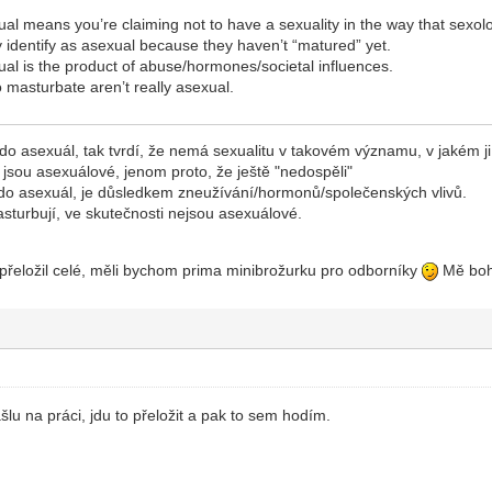
al means you’re claiming not to have a sexuality in the way that sexolo
 identify as asexual because they haven’t “matured” yet.
al is the product of abuse/hormones/societal influences.
masturbate aren’t really asexual.
do asexuál, tak tvrdí, že nemá sexualitu v takovém významu, v jakém j
e jsou asexuálové, jenom proto, že ještě "nedospěli"
kdo asexuál, je důsledkem zneužívání/hormonů/společenských vlivů.
asturbují, ve skutečnosti nejsou asexuálové.
přeložil celé, měli bychom prima minibrožurku pro odborníky
Mě bohu
ašlu na práci, jdu to přeložit a pak to sem hodím.