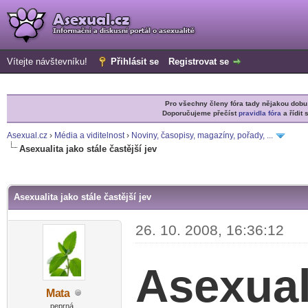
Vítejte návštevníku!
Přihlásit se
Registrovat se
Pro všechny členy fóra tady nějakou do
Doporučujeme přečíst
pravidla fóra
a řídit 
Asexual.cz
›
Média a viditelnost
›
Noviny, časopisy, magazíny, pořady, ...
Asexualita jako stále častější jev
r
Asexualita jako stále častější jev
26. 10. 2008, 16:36:12
Asexuali
Ma
ta
-diskusni-forum-
peprná...