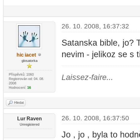
26. 10. 2008, 16:37:32
Satanska bible, jo? 
nevim - jelikoz se s 
hic
iacet
-diskusni-forum-
glosatorka
Příspěvků: 1060
Laissez-faire...
Registrován od: 04. 08.
2008
Hodnocení:
16
Hledat
26. 10. 2008, 16:37:50
Lur Raven
Unregistered
Jo , jo , byla to ho