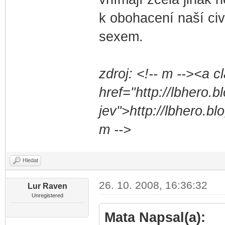
k obohacení naší civ
sexem.
zdroj: <!-- m --><a c
href="http://lbhero.b
jev">http://lbhero.blo
m -->
Hledat
26. 10. 2008, 16:36:32
Lur Raven
Unregistered
Mata Napsal(a):