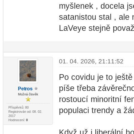
myšlenek , docela js
satanistou stal , ale
LaVeye stejně považuj
01. 04. 2026, 21:11:52
Po covidu je to ještě
píše třeba závěrečno
Pet
ros
-diskusni-forum-
Možná člověk
rostoucí minoritní f
Příspěvků: 80
populaci trendy a žá
Registrován od: 08. 02.
2017
Hodnocení:
0
Když už i liberální h