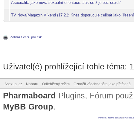
Asexualita jako nová sexuální orientace. Jak se žije bez sexu?
TV Nova/Magazín Víkend (17.2.): Kněz doporučuje celibát jako "řešení"
Zobrazit verzi pro tisk
Uživatel(é) prohlížející tohle téma: 
Asexual.cz
Nahoru
Odlehčený režim
Označit všechna fóra jako přečtená
Pharmaboard
Plugins, Fórum pou
MyBB Group
.
Partneri / zpetne odkazy
:
BIGvideo.c