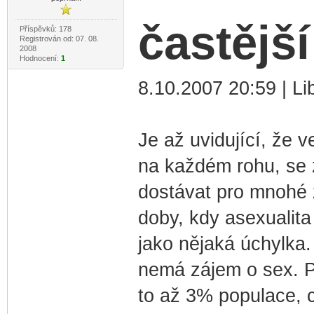
častější
Příspěvků: 178
Registrován od: 07. 08.
2008
Hodnocení:
1
8.10.2007 20:59 | L
Je až uvidující, že 
na každém rohu, se za
dostávat pro mnohé 
doby, kdy asexualita
jako nějaká úchylka.
nemá zájem o sex. P
to až 3% populace, 