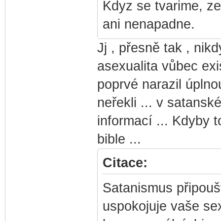
Kdyz se tvarime, ze
ani nenapadne.
Jj , přesně tak , ni
asexualita vůbec exi
poprvé narazil úpln
neřekli ... v satanské
informací ... Kdyby t
bible ...
Citace:
Satanismus připouští
uspokojuje vaše sex