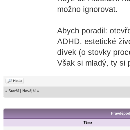
možno ignorovat.
Abych poradil: otevře
ADHD, estetické živo
dívek (o stovky proc
Však si mladý, ty si 
Hledat
«
Starší
|
Novější
»
Pravděpod
Téma