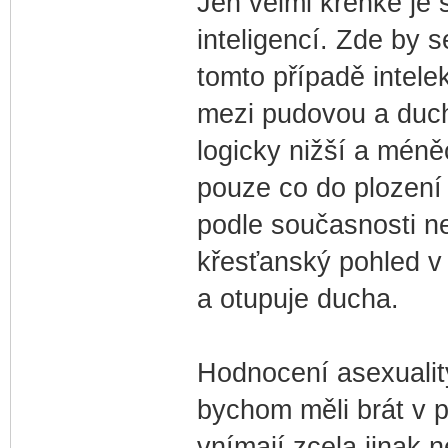
Jen velmi křehké je 
inteligencí. Zde by s
tomto případě intelek
mezi pudovou a duch
logicky nižší a méně
pouze co do plození 
podle současnosti nej
křesťanský pohled v
a otupuje ducha.
Hodnocení asexualit
bychom měli brát v po
vnímají zcela jinak n