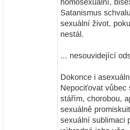
homosexuální, bisex
Satanismus schvaluj
sexuální život, pok
nestál.
... nesouvidející ods
Dokonce i asexuální
Nepociťovat vůbec 
stářím, chorobou, a
sexuálně promiskuit
sexuální sublimaci p