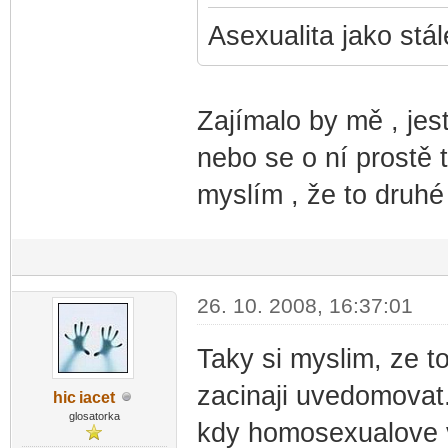
Asexualita jako stál
Zajímalo by mě , jest
nebo se o ní prostě t
myslím , že to druhé 
26. 10. 2008, 16:37:01
Taky si myslim, ze to 
zacinaji uvedomovat.
hic
iacet
-diskusni-forum-
glosatorka
kdy homosexualove v