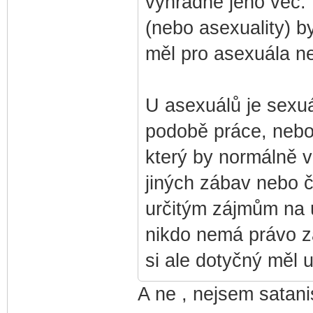
výhradné jeho věc.
(nebo asexuality) b
měl pro asexuála ne
U asexuálů je sexuá
podobě práce, nebo 
který by normálně vě
jiných zábav nebo č
určitým zájmům na úk
nikdo nemá právo z
si ale dotyčný měl 
A ne , nejsem satan