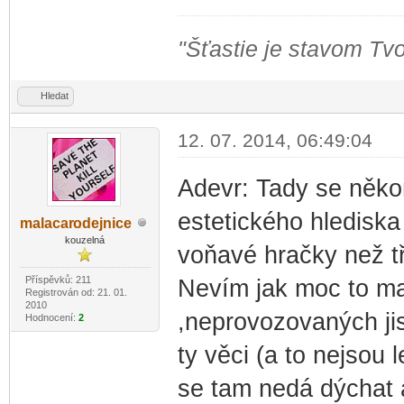
"Šťastie je stavom Tvo
Hledat
12. 07. 2014, 06:49:04
Adevr: Tady se někom
estetického hlediska 
malacar
odejnice
-diskusni-forum-
kouzelná
voňavé hračky než t
Příspěvků: 211
Nevím jak moc to maj
Registrován od: 21. 01.
2010
,neprovozovaných ji
Hodnocení:
2
ty věci (a to nejsou
se tam nedá dýchat a