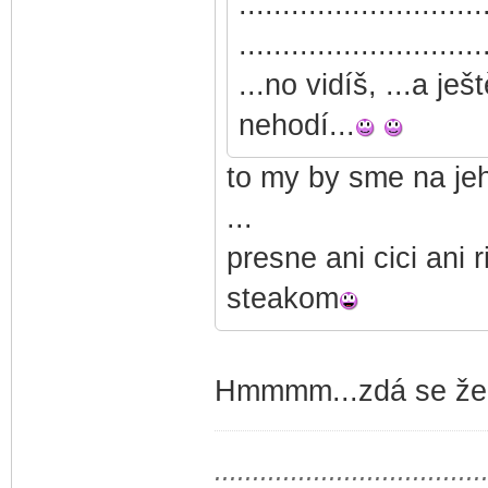
............................
............................
...no vidíš, ...a ješ
nehodí...
to my by sme na jeh
...
presne ani cici ani r
steakom
Hmmmm...zdá se že m
...................................