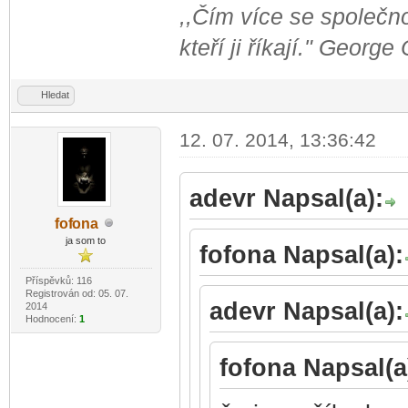
,,Čím více se společno
kteří ji říkají." George
Hledat
12. 07. 2014, 13:36:42
adevr Napsal(a):
fof
ona
-diskusni-forum-
ja som to
fofona Napsal(a):
Příspěvků: 116
Registrován od: 05. 07.
adevr Napsal(a):
2014
Hodnocení:
1
fofona Napsal(a