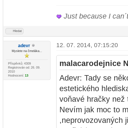
Just because I can´t
Hledat
12. 07. 2014, 07:15:20
ad
evr
-diskusni-forum-
Myslete na čmeláka...
malacarodejnice N
Příspěvků: 4309
Registrován od: 26. 09.
2010
Hodnocení:
13
Adevr: Tady se něko
estetického hlediska
voňavé hračky než 
Nevím jak moc to ma
,neprovozovaných j