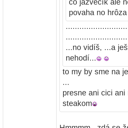
čo jazvečík ale n
povaha no hrôza
...........................
...........................
...no vidíš, ...a je
nehodí...
to my by sme na je
...
presne ani cici ani 
steakom
Hmmmm...zdá se že 