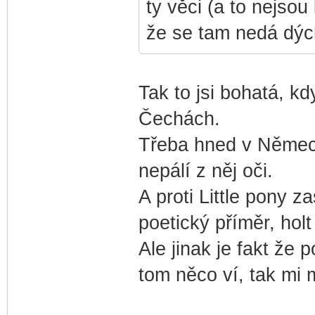
ty věci (a to nejso
že se tam nedá dých
Tak to jsi bohatá, k
Čechách.
Třeba hned v Německ
nepálí z něj oči.
A proti Little pony 
poetický příměr, holt
Ale jinak je fakt že 
tom něco ví, tak mi 