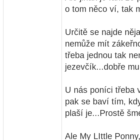
o tom něco ví, tak 
Určitě se najde něja
nemůže mít zákeřnou 
třeba jednou tak n
jezevčík...dobře mu
U nás poníci třeba 
pak se baví tím, kd
plaší je...Prostě šme
Ale My LIttle Ponny,