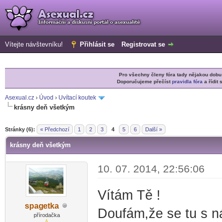
Vítejte návštevníku!
Přihlásit se
Registrovat se
Pro všechny členy fóra tady nějakou do
Doporučujeme přečíst
pravidla fóra
a řídit 
Asexual.cz
›
Úvod
›
Uvítací koutek
krásny deň všetkým
r
Stránky (6):
« Předchozí
1
2
3
4
5
6
Další »
krásny deň všetkým
10. 07. 2014, 22:56:06
Vítám Tě !
spag
etka
Doufám,že se tu s ná
-diskusni-forum-
přírodačka