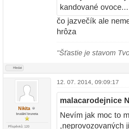
kandované ovoce..
čo jazvečík ale neme
hrôza
"Šťastie je stavom Tvo
Hledat
12. 07. 2014, 09:09:17
malacarodejnice N
Nik
ita
-diskusni-forum-
Nevím jak moc to ma
brutální bruneta
,neprovozovaných j
Příspěvků: 120