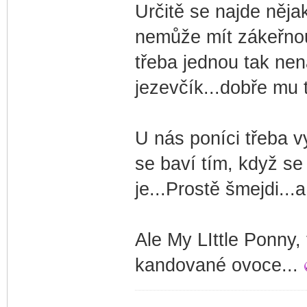
Určitě se najde nějak
nemůže mít zákeřnou č
třeba jednou tak ne
jezevčík...dobře mu 
U nás poníci třeba v
se baví tím, když se
je...Prostě šmejdi...a
Ale My LIttle Ponny, 
kandované ovoce...