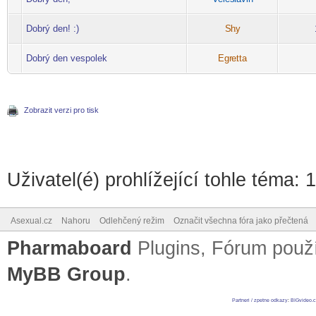
-diskusni-forum-
Dobrý den! :)
S
hy
-diskusni-forum-
Dobrý den vespolek
Egr
etta
-diskusni-forum-
Zobrazit verzi pro tisk
Uživatel(é) prohlížející tohle téma: 
Asexual.cz
Nahoru
Odlehčený režim
Označit všechna fóra jako přečtená
Pharmaboard
Plugins, Fórum pou
MyBB Group
.
Partneri / zpetne odkazy
:
BIGvideo.c