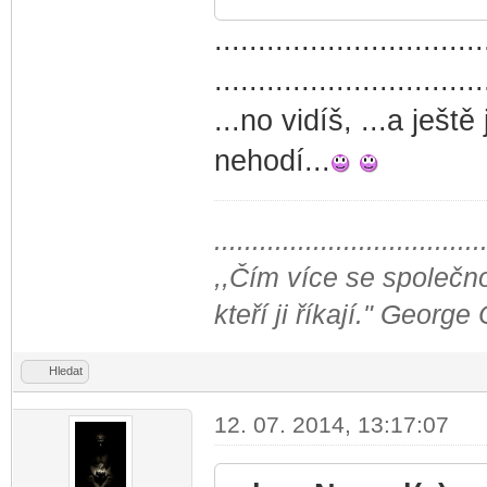
...............................
...............................
...no vidíš, ...a ještě
nehodí...
...................................
,,Čím více se společno
kteří ji říkají." George
Hledat
12. 07. 2014, 13:17:07