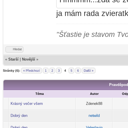
ja mám rada zvierat
"Šťastie je stavom Tvo
Hledat
«
Starší
|
Novější
»
Stránky (6):
« Předchozí
1
2
3
4
5
6
Další »
Pravděpod
Téma
Autor
Odp
Krásný večer všem
Zdenek88
Dobrý den
net
wild
-diskusni-forum-
Dobrý den,
Veles
lavin