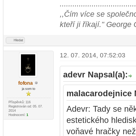
...................................
,,Čím více se společno
kteří ji říkají." George
Hledat
12. 07. 2014, 07:52:03
adevr Napsal(a):
fof
ona
-diskusni-forum-
ja som to
malacarodejnice 
Příspěvků: 116
Registrován od: 05. 07.
Adevr: Tady se něk
2014
Hodnocení:
1
estetického hledisk
voňavé hračky než