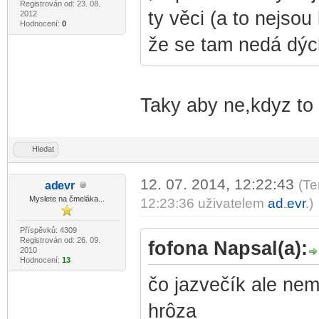
Registrován od: 23. 08.
ty věci (a to nejso
2012
Hodnocení:
0
že se tam nedá dých
Taky aby ne,kdyz to
Hledat
12. 07. 2014, 12:22:43
(Te
ad
evr
-diskusni-forum-
Myslete na čmeláka...
12:23:36 uživatelem
ad
evr
.)
-diskusni-forum-
Příspěvků: 4309
Registrován od: 26. 09.
fofona Napsal(a):
2010
Hodnocení:
13
čo jazvečík ale nem
hrôza