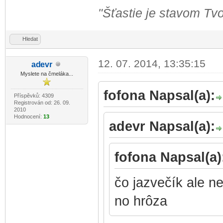
"Šťastie je stavom Tvo
Hledat
12. 07. 2014, 13:35:15
ad
evr
-diskusni-forum-
Myslete na čmeláka...
fofona Napsal(a):
Příspěvků: 4309
Registrován od: 26. 09.
2010
Hodnocení:
13
adevr Napsal(a):
fofona Napsal(a)
čo jazvečík ale n
no hrôza