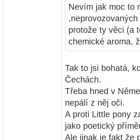
Nevím jak moc to m
,neprovozovaných 
protože ty věci (a 
chemické aroma, že
Tak to jsi bohatá, 
Čechách.
Třeba hned v Němec
nepálí z něj oči.
A proti Little pony
jako poetický příměr
Ale jinak je fakt že