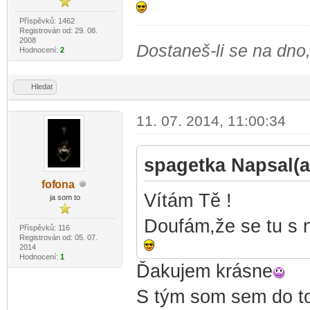
Příspěvků: 1462
Registrován od: 29. 08.
2008
Dostaneš-li se na dno,
Hodnocení:
2
Hledat
11. 07. 2014, 11:00:34
spagetka Napsal(a
fof
ona
-diskusni-forum-
Vítám Tě !
ja som to
Doufám,že se tu s n
Příspěvků: 116
Registrován od: 05. 07.
2014
Hodnocení:
1
Ďakujem krásne
S tým som sem do to