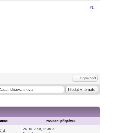
#2
Odpovědět
édnutí
Poslední příspěvek
26. 10. 2008, 16:38:20
614