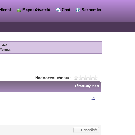
Hledat
Mapa uživatelů
Chat
Seznamka
u duši.
řístupu.
Hodnocení tématu:
Tématický mód
#1
Odpovědět