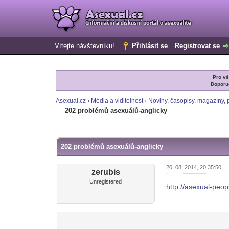
Vítejte návštevníku!
Přihlásit se
Registrovat se
Pro v
Doporu
Asexual.cz
›
Média a viditelnost
›
Noviny, časopisy, magazíny, p
202 problémů asexuálů-anglicky
0 Hlas(ů) - 0 Průměr
1
2
3
4
5
202 problémů asexuálů-anglicky
20. 08. 2014, 20:35:50
zerubis
Unregistered
http://asexual-peo