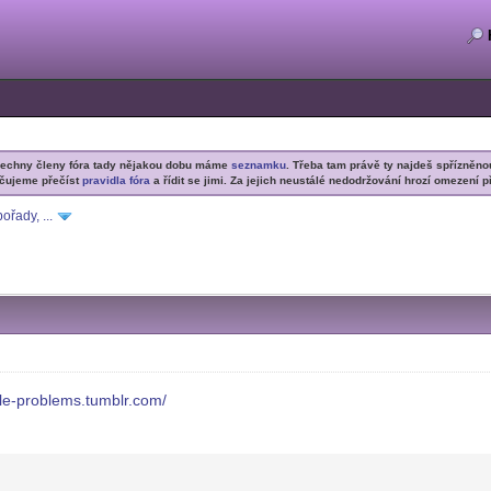
šechny členy fóra tady nějakou dobu máme
seznamku
. Třeba tam právě ty najdeš spřízněno
čujeme přečíst
pravidla fóra
a řídit se jimi. Za jejich neustálé nedodržování hrozí omezení p
ořady, ...
ple-problems.tumblr.com/