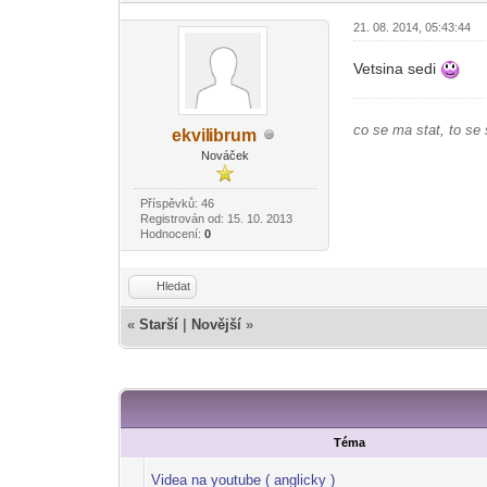
21. 08. 2014, 05:43:44
Vetsina sedi
co se ma stat, to se 
ekvil
ibrum
-diskusni-forum-
Nováček
Příspěvků: 46
Registrován od: 15. 10. 2013
Hodnocení:
0
Hledat
«
Starší
|
Novější
»
Téma
Videa na youtube ( anglicky )